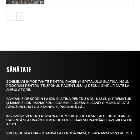
SĂNĂTATE
SCHIMBĂRI IMPORTANTE PENTRU PACIENȚII SPITALULUI SLATINA. NOUL
PROGRAM PENTRU TELEFONUL PACIENTULUI ȘI REGULI SIMPLIFICATE LA
AMBULATORIU
CAMPANIE DE SPRIJIN LA SJU SLATINA PENTRU NOU-NĂSCUȚII PREMATURI
ȘI MAMELE LOR. MANAGERUL COSMIN FLOREANU: „CÂND O MAMĂ AFLATĂ
LÂNGĂ INCUBATOR ZÂMBEȘTE, ÎNSEAMNĂ CĂ...
INSTRUIRE PENTRU PERSONALUL MEDICAL DE LA SPITALUL JUDEȚEAN DE
URGENȚĂ SLATINA ÎN DOMENIUL CODIFICĂRII ȘI FINANȚĂRII CAZURILOR DE
ACUȚI
SPITALUL SLATINA – O ȘANSĂ LA O NOUĂ VIAȚĂ, O SPERANȚĂ PENTRU OLT