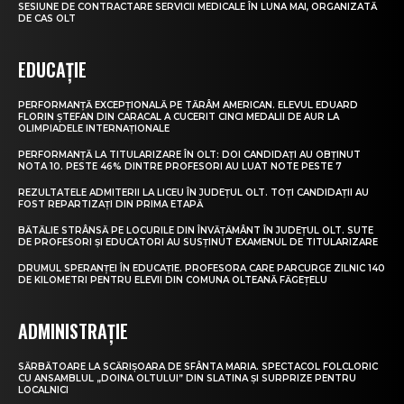
SESIUNE DE CONTRACTARE SERVICII MEDICALE ÎN LUNA MAI, ORGANIZATĂ
DE CAS OLT
EDUCAȚIE
PERFORMANȚĂ EXCEPȚIONALĂ PE TĂRÂM AMERICAN. ELEVUL EDUARD
FLORIN ȘTEFAN DIN CARACAL A CUCERIT CINCI MEDALII DE AUR LA
OLIMPIADELE INTERNAȚIONALE
PERFORMANȚĂ LA TITULARIZARE ÎN OLT: DOI CANDIDAȚI AU OBȚINUT
NOTA 10. PESTE 46% DINTRE PROFESORI AU LUAT NOTE PESTE 7
REZULTATELE ADMITERII LA LICEU ÎN JUDEȚUL OLT. TOȚI CANDIDAȚII AU
FOST REPARTIZAȚI DIN PRIMA ETAPĂ
BĂTĂLIE STRÂNSĂ PE LOCURILE DIN ÎNVĂȚĂMÂNT ÎN JUDEȚUL OLT. SUTE
DE PROFESORI ȘI EDUCATORI AU SUSȚINUT EXAMENUL DE TITULARIZARE
DRUMUL SPERANȚEI ÎN EDUCAȚIE. PROFESORA CARE PARCURGE ZILNIC 140
DE KILOMETRI PENTRU ELEVII DIN COMUNA OLTEANĂ FĂGEȚELU
ADMINISTRAȚIE
SĂRBĂTOARE LA SCĂRIȘOARA DE SFÂNTA MARIA. SPECTACOL FOLCLORIC
CU ANSAMBLUL „DOINA OLTULUI” DIN SLATINA ȘI SURPRIZE PENTRU
LOCALNICI