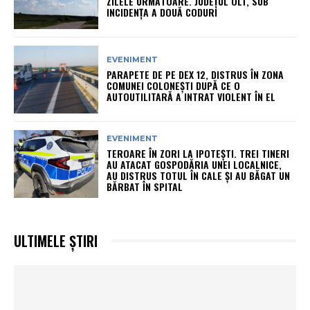
ZILELE URMĂTOARE. JUDEȚUL OLT, SUB
INCIDENȚA A DOUĂ CODURI
EVENIMENT
PARAPETE DE PE DEX 12, DISTRUS ÎN ZONA
COMUNEI COLONEȘTI DUPĂ CE O
AUTOUTILITARĂ A INTRAT VIOLENT ÎN EL
EVENIMENT
TEROARE ÎN ZORI LA IPOTEȘTI. TREI TINERI
AU ATACAT GOSPODĂRIA UNEI LOCALNICE,
AU DISTRUS TOTUL ÎN CALE ȘI AU BĂGAT UN
BĂRBAT ÎN SPITAL
ULTIMELE ȘTIRI