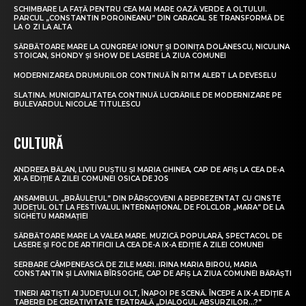
SCHIMBARE LA FAȚĂ PENTRU CEA MAI MARE OAZĂ VERDE A OLTULUI.
PARCUL „CONSTANTIN POROINEANU” DIN CARACAL SE TRANSFORMĂ DE
LA O ZI LA ALTA
SĂRBĂTOARE MARE LA CUNGREA! IONUȚ ȘI DOINIȚA DOLĂNESCU, NICULINA
STOICAN, SHONDY ȘI SHOW DE LASERE LA ZIUA COMUNEI
MODERNIZAREA DRUMURILOR CONTINUĂ ÎN RITM ALERT LA DEVESELU
SLATINA. MUNICIPALITATEA CONTINUĂ LUCRĂRILE DE MODERNIZARE PE
BULEVARDUL NICOLAE TITULESCU
CULTURĂ
ANDREEA BĂLAN, LIVIU PUȘTIU ȘI MARIA GHINEA, CAP DE AFIȘ LA CEA DE-A
XI-A EDIȚIE A ZILEI COMUNEI OSICA DE JOS
ANSAMBLUL „BRÂULEȚUL” DIN PÂRȘCOVENI A REPREZENTAT CU CINSTE
JUDEȚUL OLT LA FESTIVALUL INTERNAȚIONAL DE FOLCLOR „MARA” DE LA
SIGHETU MARMAȚIEI
SĂRBĂTOARE MARE LA VALEA MARE. MUZICĂ POPULARĂ, SPECTACOL DE
LASERE ȘI FOC DE ARTIFICII LA CEA DE-A IX-A EDIȚIE A ZILEI COMUNEI
SERBARE CÂMPENEASCĂ DE ZILE MARI. IRINA MARIA BIROU, MARIA
CONSTANTIN ȘI LAVINIA BÎRSOGHE, CAP DE AFIȘ LA ZIUA COMUNEI BĂRĂȘTI
TINERI ARTIȘTI AI JUDEȚULUI OLT, ÎNAPOI PE SCENĂ. ÎNCEPE A IX-A EDIȚIE A
TABEREI DE CREATIVITATE TEATRALĂ „DIALOGUL ABSURZILOR…?”