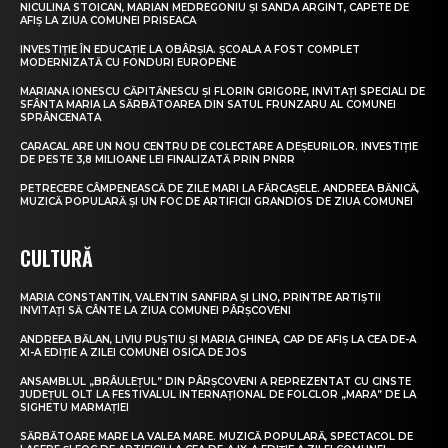
NICULINA STOICAN, MARIAN MEDREGONIU ȘI SANDA ARGINT, CAPETE DE
AFIȘ LA ZIUA COMUNEI PRISEACA
INVESTIȚIE ÎN EDUCAȚIE LA OBÂRȘIA. ȘCOALA A FOST COMPLET
MODERNIZATĂ CU FONDURI EUROPENE
MARIANA IONESCU CĂPITĂNESCU ȘI FLORIN GRIGORE, INVITAȚI SPECIALI DE
SFÂNTA MARIA LA SĂRBĂTOAREA DIN SATUL FRUNZARU AL COMUNEI
SPRÂNCENATA
CARACAL ARE UN NOU CENTRU DE COLECTARE A DEȘEURILOR. INVESTIȚIE
DE PESTE 3,8 MILIOANE LEI FINALIZATĂ PRIN PNRR
PETRECERE CÂMPENEASCĂ DE ZILE MARI LA FĂRCAȘELE. ANDREEA BĂNICĂ,
MUZICĂ POPULARĂ ȘI UN FOC DE ARTIFICII GRANDIOS DE ZIUA COMUNEI
CULTURĂ
MARIA CONSTANTIN, VALENTIN SANFIRA ȘI LINO, PRINTRE ARTIȘTII
INVITAȚI SĂ CÂNTE LA ZIUA COMUNEI PÂRȘCOVENI
ANDREEA BĂLAN, LIVIU PUȘTIU ȘI MARIA GHINEA, CAP DE AFIȘ LA CEA DE-A
XI-A EDIȚIE A ZILEI COMUNEI OSICA DE JOS
ANSAMBLUL „BRÂULEȚUL” DIN PÂRȘCOVENI A REPREZENTAT CU CINSTE
JUDEȚUL OLT LA FESTIVALUL INTERNAȚIONAL DE FOLCLOR „MARA” DE LA
SIGHETU MARMAȚIEI
SĂRBĂTOARE MARE LA VALEA MARE. MUZICĂ POPULARĂ, SPECTACOL DE