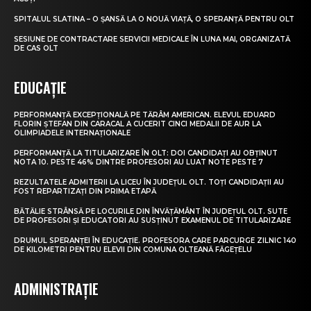
SPITALUL SLATINA – O ȘANSĂ LA O NOUĂ VIAȚĂ, O SPERANȚĂ PENTRU OLT
SESIUNE DE CONTRACTARE SERVICII MEDICALE ÎN LUNA MAI, ORGANIZATĂ
DE CAS OLT
EDUCAȚIE
PERFORMANȚĂ EXCEPȚIONALĂ PE TĂRÂM AMERICAN. ELEVUL EDUARD
FLORIN ȘTEFAN DIN CARACAL A CUCERIT CINCI MEDALII DE AUR LA
OLIMPIADELE INTERNAȚIONALE
PERFORMANȚĂ LA TITULARIZARE ÎN OLT: DOI CANDIDAȚI AU OBȚINUT
NOTA 10. PESTE 46% DINTRE PROFESORI AU LUAT NOTE PESTE 7
REZULTATELE ADMITERII LA LICEU ÎN JUDEȚUL OLT. TOȚI CANDIDAȚII AU
FOST REPARTIZAȚI DIN PRIMA ETAPĂ
BĂTĂLIE STRÂNSĂ PE LOCURILE DIN ÎNVĂȚĂMÂNT ÎN JUDEȚUL OLT. SUTE
DE PROFESORI ȘI EDUCATORI AU SUSȚINUT EXAMENUL DE TITULARIZARE
DRUMUL SPERANȚEI ÎN EDUCAȚIE. PROFESORA CARE PARCURGE ZILNIC 140
DE KILOMETRI PENTRU ELEVII DIN COMUNA OLTEANĂ FĂGEȚELU
ADMINISTRAȚIE