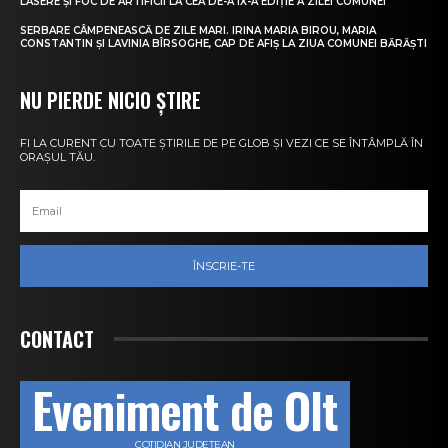
LASERE ȘI FOC DE ARTIFICII LA CEA DE-A IX-A EDIȚIE A ZILEI COMUNEI
SERBARE CÂMPENEASCĂ DE ZILE MARI. IRINA MARIA BIROU, MARIA
CONSTANTIN ȘI LAVINIA BÎRSOGHE, CAP DE AFIȘ LA ZIUA COMUNEI BĂRĂȘTI
NU PIERDE NICIO ȘTIRE
FI LA CURENT CU TOATE ȘTIRILE DE PE GLOB ȘI VEZI CE SE ÎNTÂMPLĂ ÎN
ORAȘUL TĂU.
ÎNSCRIE-TE
CONTACT
Eveniment de Olt
COTIDIAN JUDEȚEAN