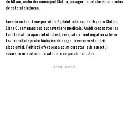
de 58 ani, ambii din municipiul Slatina, pasageri in autoturismul condus
de soferul slatinean.
Acestia au fost transportati la Spitalul Judetean de Urgenta Slatina,
Elena C. ramanand sub supraveghere medicala. Ambii conducatori au
fost testati cu aparatul etilotest, rezultatele fiind negative si le-au
fost recoltate probe biologice de sange, in vederea stabilirii
alcoolemiei. Politistii efectueaza acum cercetari sub aspectul
savarsirii infractiunii de vatamare corporala din culpa.
- Advertisement -