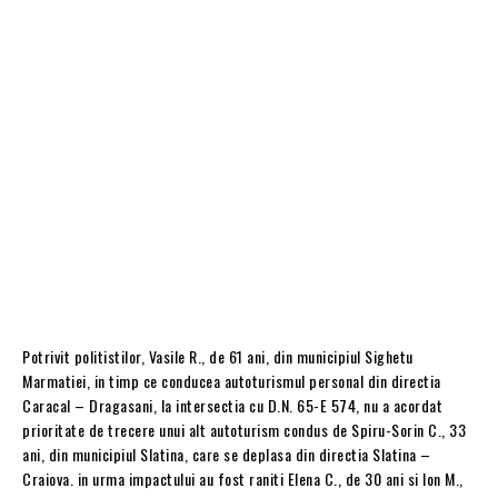
Potrivit politistilor, Vasile R., de 61 ani, din municipiul Sighetu
Marmatiei, in timp ce conducea autoturismul personal din directia
Caracal – Dragasani, la intersectia cu D.N. 65-E 574, nu a acordat
prioritate de trecere unui alt autoturism condus de Spiru-Sorin C., 33
ani, din municipiul Slatina, care se deplasa din directia Slatina –
Craiova. in urma impactului au fost raniti Elena C., de 30 ani si Ion M.,