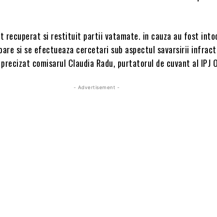
st recuperat si restituit partii vatamate. in cauza au fost int
re si se efectueaza cercetari sub aspectul savarsirii infract
a precizat comisarul Claudia Radu, purtatorul de cuvant al IPJ O
- Advertisement -