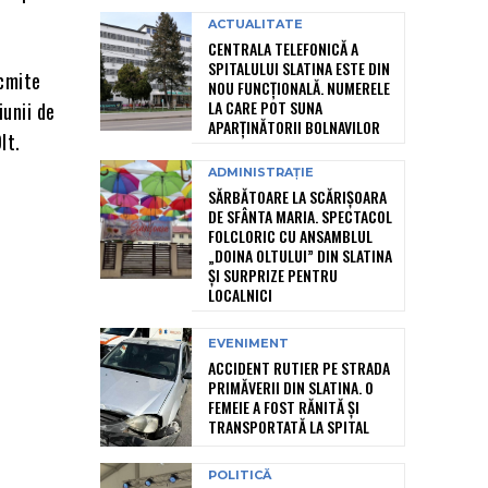
ACTUALITATE
CENTRALA TELEFONICĂ A
SPITALULUI SLATINA ESTE DIN
ocmite
NOU FUNCȚIONALĂ. NUMERELE
LA CARE POT SUNA
iunii de
APARȚINĂTORII BOLNAVILOR
lt.
ADMINISTRAȚIE
SĂRBĂTOARE LA SCĂRIȘOARA
DE SFÂNTA MARIA. SPECTACOL
FOLCLORIC CU ANSAMBLUL
„DOINA OLTULUI” DIN SLATINA
ȘI SURPRIZE PENTRU
LOCALNICI
EVENIMENT
ACCIDENT RUTIER PE STRADA
PRIMĂVERII DIN SLATINA. O
FEMEIE A FOST RĂNITĂ ȘI
TRANSPORTATĂ LA SPITAL
POLITICĂ