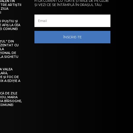
FI LA CURENT CU TOATE ȘTIRILE DE PE GLOB
VALENTIN
ȘI VEZI CE SE ÎNTÂMPLĂ ÎN ORAȘUL TĂU.
NTRE ARTIȘTII
 ZIUA
I
U PUȘTIU ȘI
 AFIȘ LA CEA
LEI COMUNEI
ÎNSCRIE-TE
ȚUL” DIN
EZENTAT CU
 LA
ȚIONAL DE
LA SIGHETU
A VALEA
LARĂ,
E ȘI FOC DE
IX-A EDIȚIE A
Ă DE ZILE
IROU, MARIA
IA BÎRSOGHE,
 COMUNEI