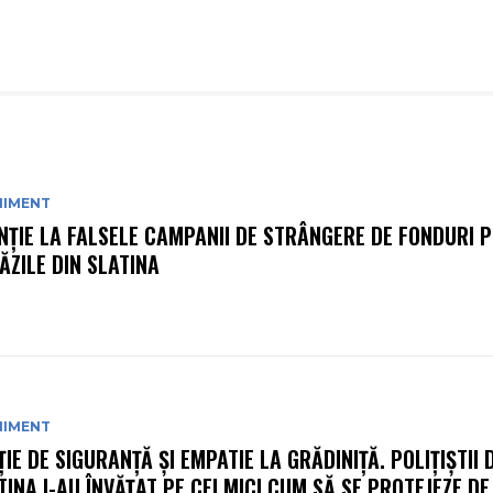
NIMENT
NȚIE LA FALSELE CAMPANII DE STRÂNGERE DE FONDURI P
ĂZILE DIN SLATINA
NIMENT
ȚIE DE SIGURANȚĂ ȘI EMPATIE LA GRĂDINIȚĂ. POLIȚIȘTII 
TINA I-AU ÎNVĂȚAT PE CEI MICI CUM SĂ SE PROTEJEZE DE