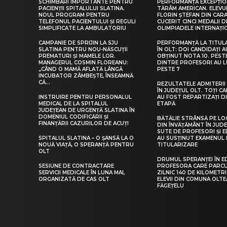
SCHIMBĂRI IMPORTANTE PENTRU
PERFORMANȚĂ EXCEPȚIO
PACIENȚII SPITALULUI SLATINA.
TĂRÂM AMERICAN. ELEV
NOUL PROGRAM PENTRU
FLORIN ȘTEFAN DIN CARA
TELEFONUL PACIENTULUI ȘI REGULI
CUCERIT CINCI MEDALII D
SIMPLIFICATE LA AMBULATORIU
OLIMPIADELE INTERNAȚI
CAMPANIE DE SPRIJIN LA SJU
PERFORMANȚĂ LA TITUL
SLATINA PENTRU NOU-NĂSCUȚII
ÎN OLT: DOI CANDIDAȚI A
PREMATURI ȘI MAMELE LOR.
OBȚINUT NOTA 10. PEST
MANAGERUL COSMIN FLOREANU:
DINTRE PROFESORI AU 
„CÂND O MAMĂ AFLATĂ LÂNGĂ
PESTE 7
INCUBATOR ZÂMBEȘTE, ÎNSEAMNĂ
CĂ...
REZULTATELE ADMITERII 
ÎN JUDEȚUL OLT. TOȚI CA
INSTRUIRE PENTRU PERSONALUL
AU FOST REPARTIZAȚI D
MEDICAL DE LA SPITALUL
ETAPĂ
JUDEȚEAN DE URGENȚĂ SLATINA ÎN
DOMENIUL CODIFICĂRII ȘI
BĂTĂLIE STRÂNSĂ PE LO
FINANȚĂRII CAZURILOR DE ACUȚI
DIN ÎNVĂȚĂMÂNT ÎN JUDE
SUTE DE PROFESORI ȘI 
SPITALUL SLATINA – O ȘANSĂ LA O
AU SUSȚINUT EXAMENUL 
NOUĂ VIAȚĂ, O SPERANȚĂ PENTRU
TITULARIZARE
OLT
DRUMUL SPERANȚEI ÎN E
SESIUNE DE CONTRACTARE
PROFESORA CARE PARC
SERVICII MEDICALE ÎN LUNA MAI,
ZILNIC 140 DE KILOMETR
ORGANIZATĂ DE CAS OLT
ELEVII DIN COMUNA OLT
FĂGEȚELU