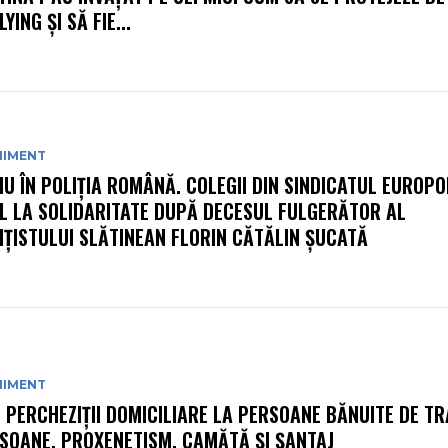
YING ȘI SĂ FIE...
NIMENT
IU ÎN POLIȚIA ROMÂNĂ. COLEGII DIN SINDICATUL EUROPO
L LA SOLIDARITATE DUPĂ DECESUL FULGERĂTOR AL
IȚISTULUI SLĂTINEAN FLORIN CĂTĂLIN ȘUCATĂ
NIMENT
: PERCHEZIŢII DOMICILIARE LA PERSOANE BĂNUITE DE TR
SOANE, PROXENETISM, CAMĂTĂ ŞI ŞANTAJ