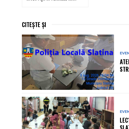
CITEȘTE ȘI
EVE
ATE
STR
EVE
LEC
SLA