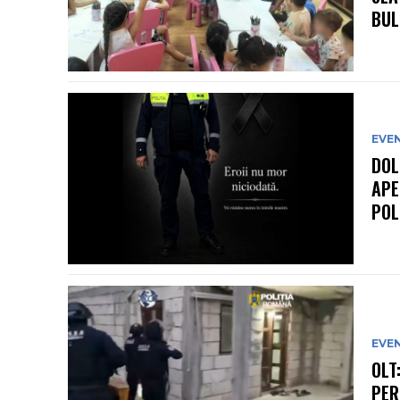
BULL
EVE
DOL
APE
POL
EVE
OLT
PER