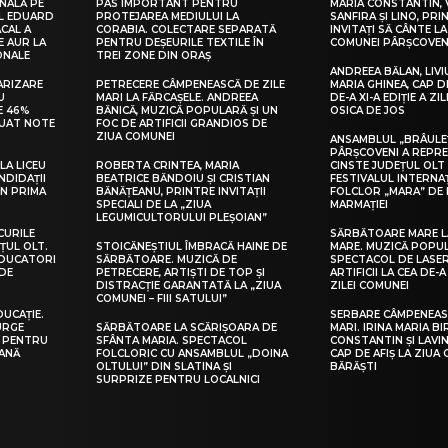
NALĂ PE
PAS IMPORTANT PENTRU
MARIA CONSTANTIN, 
UL EDUARD
PROTEJAREA MEDIULUI LA
SANFIRA ȘI LINO, PRI
CAL A
CORABIA. COLECTARE SEPARATĂ
INVITAȚI SĂ CÂNTE LA
E AUR LA
PENTRU DEȘEURILE TEXTILE ÎN
COMUNEI PÂRȘCOVEN
ONALE
TREI ZONE DIN ORAȘ
ANDREEA BĂLAN, LIVI
ARIZARE
PETRECERE CÂMPENEASCĂ DE ZILE
MARIA GHINEA, CAP DE
U
MARI LA FĂRCAȘELE. ANDREEA
DE-A XI-A EDIȚIE A ZI
E 46%
BĂNICĂ, MUZICĂ POPULARĂ ȘI UN
OSICA DE JOS
LUAT NOTE
FOC DE ARTIFICII GRANDIOS DE
ZIUA COMUNEI
ANSAMBLUL „BRÂULE
PÂRȘCOVENI A REPR
LA LICEU
ROBERTA CRINTEA, MARIA
CINSTE JUDEȚUL OLT
NDIDAȚII
BEATRICE BĂNDOIU ȘI CRISTIAN
FESTIVALUL INTERNA
IN PRIMA
BĂNĂȚEANU, PRINTRE INVITAȚII
FOLCLOR „MARA” DE 
SPECIALI DE LA „ZIUA
MARMAȚIEI
LEGUMICULTORULUI PLEȘOIAN”
CURILE
SĂRBĂTOARE MARE L
ȚUL OLT.
STOICĂNEȘTIUL ÎMBRACĂ HAINE DE
MARE. MUZICĂ POPU
EDUCATORI
SĂRBĂTOARE. MUZICĂ DE
SPECTACOL DE LASER
DE
PETRECERE, ARTIȘTI DE TOP ȘI
ARTIFICII LA CEA DE-A 
DISTRACȚIE GARANTATĂ LA „ZIUA
ZILEI COMUNEI
COMUNEI – FIII SATULUI”
DUCAȚIE.
SERBARE CÂMPENEASC
URGE
SĂRBĂTOARE LA SCĂRIȘOARA DE
MARI. IRINA MARIA B
I PENTRU
SFÂNTA MARIA. SPECTACOL
CONSTANTIN ȘI LAVIN
EANĂ
FOLCLORIC CU ANSAMBLUL „DOINA
CAP DE AFIȘ LA ZIUA
OLTULUI” DIN SLATINA ȘI
BĂRĂȘTI
SURPRIZE PENTRU LOCALNICI