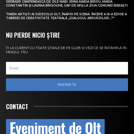
SERBARE CÂMPENEASCĂ DE ZILE MARI. IRINA MARIA BIROU, MARIA
CONSTANTIN ȘI LAVINIA BÎRSOGHE, CAP DE AFIȘ LA ZIUA COMUNEI BĂRĂȘTI
TINERI ARTIȘTI AI JUDEȚULUI OLT, ÎNAPOI PE SCENĂ. ÎNCEPE A IX-A EDIȚIE A
TABEREI DE CREATIVITATE TEATRALĂ „DIALOGUL ABSURZILOR…?”
NU PIERDE NICIO ȘTIRE
FI LA CURENT CU TOATE ȘTIRILE DE PE GLOB ȘI VEZI CE SE ÎNTÂMPLĂ ÎN
ORAȘUL TĂU.
ÎNSCRIE-TE
CONTACT
Eveniment de Olt