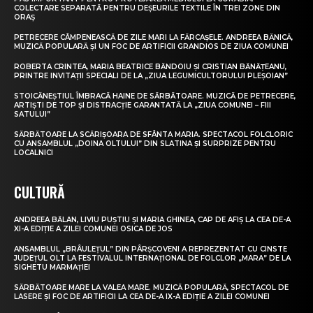
COLECTARE SEPARATĂ PENTRU DEȘEURILE TEXTILE ÎN TREI ZONE DIN
ORAȘ
PETRECERE CÂMPENEASCĂ DE ZILE MARI LA FĂRCAȘELE. ANDREEA BĂNICĂ,
MUZICĂ POPULARĂ ȘI UN FOC DE ARTIFICII GRANDIOS DE ZIUA COMUNEI
ROBERTA CRINTEA, MARIA BEATRICE BĂNDOIU ȘI CRISTIAN BĂNĂȚEANU,
PRINTRE INVITAȚII SPECIALI DE LA „ZIUA LEGUMICULTORULUI PLEȘOIAN”
STOICĂNEȘTIUL ÎMBRACĂ HAINE DE SĂRBĂTOARE. MUZICĂ DE PETRECERE,
ARTIȘTI DE TOP ȘI DISTRACȚIE GARANTATĂ LA „ZIUA COMUNEI – FIII
SATULUI”
SĂRBĂTOARE LA SCĂRIȘOARA DE SFÂNTA MARIA. SPECTACOL FOLCLORIC
CU ANSAMBLUL „DOINA OLTULUI” DIN SLATINA ȘI SURPRIZE PENTRU
LOCALNICI
CULTURĂ
ANDREEA BĂLAN, LIVIU PUȘTIU ȘI MARIA GHINEA, CAP DE AFIȘ LA CEA DE-A
XI-A EDIȚIE A ZILEI COMUNEI OSICA DE JOS
ANSAMBLUL „BRÂULEȚUL” DIN PÂRȘCOVENI A REPREZENTAT CU CINSTE
JUDEȚUL OLT LA FESTIVALUL INTERNAȚIONAL DE FOLCLOR „MARA” DE LA
SIGHETU MARMAȚIEI
SĂRBĂTOARE MARE LA VALEA MARE. MUZICĂ POPULARĂ, SPECTACOL DE
LASERE ȘI FOC DE ARTIFICII LA CEA DE-A IX-A EDIȚIE A ZILEI COMUNEI