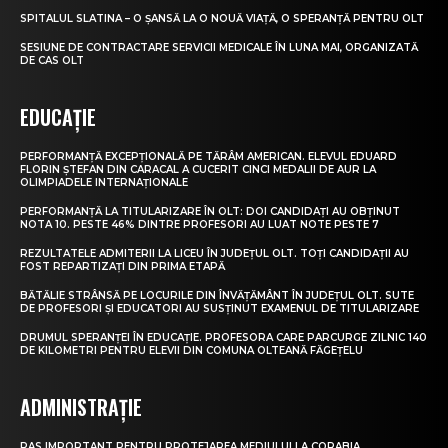
SPITALUL SLATINA – O ȘANSĂ LA O NOUĂ VIAȚĂ, O SPERANȚĂ PENTRU OLT
SESIUNE DE CONTRACTARE SERVICII MEDICALE ÎN LUNA MAI, ORGANIZATĂ
DE CAS OLT
EDUCAȚIE
PERFORMANȚĂ EXCEPȚIONALĂ PE TĂRÂM AMERICAN. ELEVUL EDUARD
FLORIN ȘTEFAN DIN CARACAL A CUCERIT CINCI MEDALII DE AUR LA
OLIMPIADELE INTERNAȚIONALE
PERFORMANȚĂ LA TITULARIZARE ÎN OLT: DOI CANDIDAȚI AU OBȚINUT
NOTA 10. PESTE 46% DINTRE PROFESORI AU LUAT NOTE PESTE 7
REZULTATELE ADMITERII LA LICEU ÎN JUDEȚUL OLT. TOȚI CANDIDAȚII AU
FOST REPARTIZAȚI DIN PRIMA ETAPĂ
BĂTĂLIE STRÂNSĂ PE LOCURILE DIN ÎNVĂȚĂMÂNT ÎN JUDEȚUL OLT. SUTE
DE PROFESORI ȘI EDUCATORI AU SUSȚINUT EXAMENUL DE TITULARIZARE
DRUMUL SPERANȚEI ÎN EDUCAȚIE. PROFESORA CARE PARCURGE ZILNIC 140
DE KILOMETRI PENTRU ELEVII DIN COMUNA OLTEANĂ FĂGEȚELU
ADMINISTRAȚIE
PAS IMPORTANT PENTRU PROTEJAREA MEDIULUI LA CORABIA.