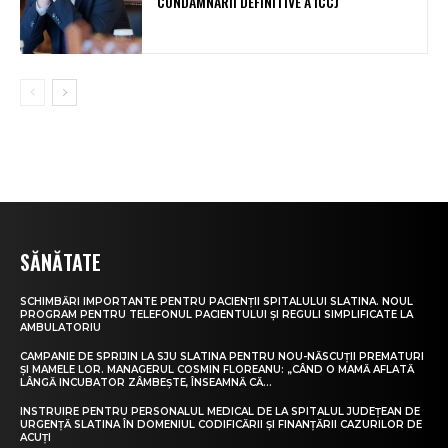
CONDAMNĂRII DEFINITIVE A ÎCCJ
SĂNĂTATE
SCHIMBĂRI IMPORTANTE PENTRU PACIENȚII SPITALULUI SLATINA. NOUL
PROGRAM PENTRU TELEFONUL PACIENTULUI ȘI REGULI SIMPLIFICATE LA
AMBULATORIU
CAMPANIE DE SPRIJIN LA SJU SLATINA PENTRU NOU-NĂSCUȚII PREMATURI
ȘI MAMELE LOR. MANAGERUL COSMIN FLOREANU: „CÂND O MAMĂ AFLATĂ
LÂNGĂ INCUBATOR ZÂMBEȘTE, ÎNSEAMNĂ CĂ...
INSTRUIRE PENTRU PERSONALUL MEDICAL DE LA SPITALUL JUDEȚEAN DE
URGENȚĂ SLATINA ÎN DOMENIUL CODIFICĂRII ȘI FINANȚĂRII CAZURILOR DE
ACUȚI