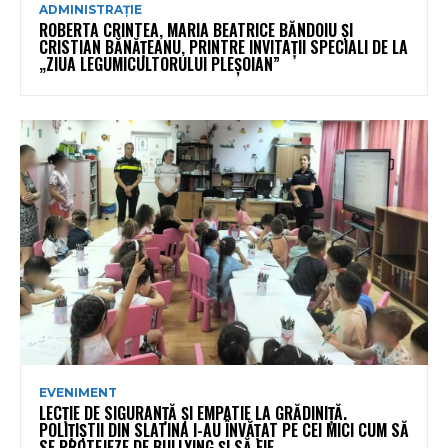
ADMINISTRAȚIE
ROBERTA CRINTEA, MARIA BEATRICE BĂNDOIU ȘI
CRISTIAN BĂNĂȚEANU, PRINTRE INVITAȚII SPECIALI DE LA
„ZIUA LEGUMICULTORULUI PLEȘOIAN”
EVENIMENT
LECȚIE DE SIGURANȚĂ ȘI EMPATIE LA GRĂDINIȚĂ.
POLIȚIȘTII DIN SLATINA I-AU ÎNVĂȚAT PE CEI MICI CUM SĂ
SE PROTEJEZE DE BULLYING ȘI SĂ FIE...