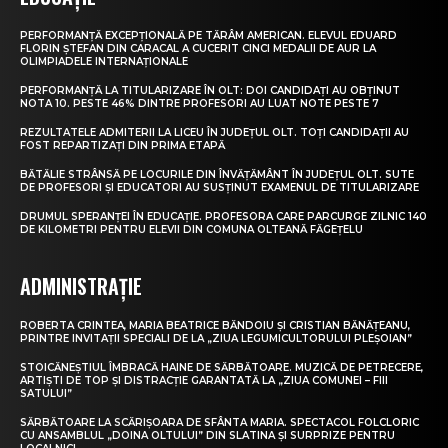
PERFORMANȚĂ EXCEPȚIONALĂ PE TĂRÂM AMERICAN. ELEVUL EDUARD
FLORIN ȘTEFAN DIN CARACAL A CUCERIT CINCI MEDALII DE AUR LA
OLIMPIADELE INTERNAȚIONALE
PERFORMANȚĂ LA TITULARIZARE ÎN OLT: DOI CANDIDAȚI AU OBȚINUT
NOTA 10. PESTE 46% DINTRE PROFESORI AU LUAT NOTE PESTE 7
REZULTATELE ADMITERII LA LICEU ÎN JUDEȚUL OLT. TOȚI CANDIDAȚII AU
FOST REPARTIZAȚI DIN PRIMA ETAPĂ
BĂTĂLIE STRÂNSĂ PE LOCURILE DIN ÎNVĂȚĂMÂNT ÎN JUDEȚUL OLT. SUTE
DE PROFESORI ȘI EDUCATORI AU SUSȚINUT EXAMENUL DE TITULARIZARE
DRUMUL SPERANȚEI ÎN EDUCAȚIE. PROFESORA CARE PARCURGE ZILNIC 140
DE KILOMETRI PENTRU ELEVII DIN COMUNA OLTEANĂ FĂGEȚELU
ADMINISTRAȚIE
ROBERTA CRINTEA, MARIA BEATRICE BĂNDOIU ȘI CRISTIAN BĂNĂȚEANU,
PRINTRE INVITAȚII SPECIALI DE LA „ZIUA LEGUMICULTORULUI PLEȘOIAN”
STOICĂNEȘTIUL ÎMBRACĂ HAINE DE SĂRBĂTOARE. MUZICĂ DE PETRECERE,
ARTIȘTI DE TOP ȘI DISTRACȚIE GARANTATĂ LA „ZIUA COMUNEI – FIII
SATULUI”
SĂRBĂTOARE LA SCĂRIȘOARA DE SFÂNTA MARIA. SPECTACOL FOLCLORIC
CU ANSAMBLUL „DOINA OLTULUI” DIN SLATINA ȘI SURPRIZE PENTRU