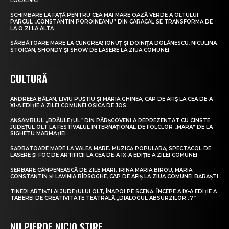
LOCALNICI
SCHIMBARE LA FAȚĂ PENTRU CEA MAI MARE OAZĂ VERDE A OLTULUI.
PARCUL „CONSTANTIN POROINEANU” DIN CARACAL SE TRANSFORMĂ DE
LA O ZI LA ALTA
SĂRBĂTOARE MARE LA CUNGREA! IONUȚ ȘI DOINIȚA DOLĂNESCU, NICULINA
STOICAN, SHONDY ȘI SHOW DE LASERE LA ZIUA COMUNEI
CULTURĂ
ANDREEA BĂLAN, LIVIU PUȘTIU ȘI MARIA GHINEA, CAP DE AFIȘ LA CEA DE-A
XI-A EDIȚIE A ZILEI COMUNEI OSICA DE JOS
ANSAMBLUL „BRÂULEȚUL” DIN PÂRȘCOVENI A REPREZENTAT CU CINSTE
JUDEȚUL OLT LA FESTIVALUL INTERNAȚIONAL DE FOLCLOR „MARA” DE LA
SIGHETU MARMAȚIEI
SĂRBĂTOARE MARE LA VALEA MARE. MUZICĂ POPULARĂ, SPECTACOL DE
LASERE ȘI FOC DE ARTIFICII LA CEA DE-A IX-A EDIȚIE A ZILEI COMUNEI
SERBARE CÂMPENEASCĂ DE ZILE MARI. IRINA MARIA BIROU, MARIA
CONSTANTIN ȘI LAVINIA BÎRSOGHE, CAP DE AFIȘ LA ZIUA COMUNEI BĂRĂȘTI
TINERI ARTIȘTI AI JUDEȚULUI OLT, ÎNAPOI PE SCENĂ. ÎNCEPE A IX-A EDIȚIE A
TABEREI DE CREATIVITATE TEATRALĂ „DIALOGUL ABSURZILOR…?”
NU PIERDE NICIO ȘTIRE