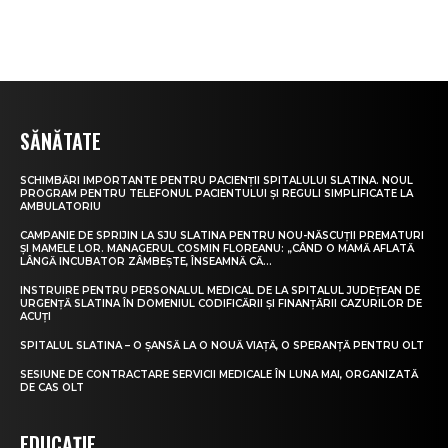
SĂNĂTATE
SCHIMBĂRI IMPORTANTE PENTRU PACIENȚII SPITALULUI SLATINA. NOUL
PROGRAM PENTRU TELEFONUL PACIENTULUI ȘI REGULI SIMPLIFICATE LA
AMBULATORIU
CAMPANIE DE SPRIJIN LA SJU SLATINA PENTRU NOU-NĂSCUȚII PREMATURI
ȘI MAMELE LOR. MANAGERUL COSMIN FLOREANU: „CÂND O MAMĂ AFLATĂ
LÂNGĂ INCUBATOR ZÂMBEȘTE, ÎNSEAMNĂ CĂ...
INSTRUIRE PENTRU PERSONALUL MEDICAL DE LA SPITALUL JUDEȚEAN DE
URGENȚĂ SLATINA ÎN DOMENIUL CODIFICĂRII ȘI FINANȚĂRII CAZURILOR DE
ACUȚI
SPITALUL SLATINA – O ȘANSĂ LA O NOUĂ VIAȚĂ, O SPERANȚĂ PENTRU OLT
SESIUNE DE CONTRACTARE SERVICII MEDICALE ÎN LUNA MAI, ORGANIZATĂ
DE CAS OLT
EDUCAȚIE