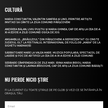
CULTURĂ
MARIA CONSTANTIN, VALENTIN SANFIRA ȘI LINO, PRINTRE ARTIȘTII
INVITAȚI SĂ CÂNTE LA ZIUA COMUNEI PÂRȘCOVENI
ANDREEA BĂLAN, LIVIU PUȘTIU ȘI MARIA GHINEA, CAP DE AFIȘ LA CEA DE-A
XI-A EDIȚIE A ZILEI COMUNEI OSICA DE JOS
ANSAMBLUL „BRÂULEȚUL” DIN PÂRȘCOVENI A REPREZENTAT CU CINSTE
JUDEȚUL OLT LA FESTIVALUL INTERNAȚIONAL DE FOLCLOR „MARA” DE LA
SIGHETU MARMAȚIEI
SĂRBĂTOARE MARE LA VALEA MARE. MUZICĂ POPULARĂ, SPECTACOL DE
LASERE ȘI FOC DE ARTIFICII LA CEA DE-A IX-A EDIȚIE A ZILEI COMUNEI
SERBARE CÂMPENEASCĂ DE ZILE MARI. IRINA MARIA BIROU, MARIA
CONSTANTIN ȘI LAVINIA BÎRSOGHE, CAP DE AFIȘ LA ZIUA COMUNEI BĂRĂȘTI
NU PIERDE NICIO ȘTIRE
FI LA CURENT CU TOATE ȘTIRILE DE PE GLOB ȘI VEZI CE SE ÎNTÂMPLĂ ÎN
ORAȘUL TĂU.