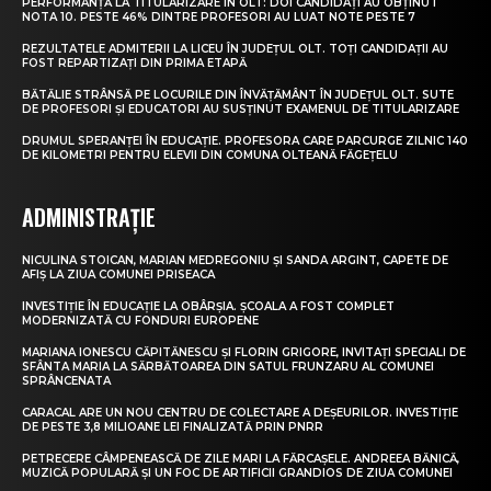
PERFORMANȚĂ LA TITULARIZARE ÎN OLT: DOI CANDIDAȚI AU OBȚINUT
NOTA 10. PESTE 46% DINTRE PROFESORI AU LUAT NOTE PESTE 7
REZULTATELE ADMITERII LA LICEU ÎN JUDEȚUL OLT. TOȚI CANDIDAȚII AU
FOST REPARTIZAȚI DIN PRIMA ETAPĂ
BĂTĂLIE STRÂNSĂ PE LOCURILE DIN ÎNVĂȚĂMÂNT ÎN JUDEȚUL OLT. SUTE
DE PROFESORI ȘI EDUCATORI AU SUSȚINUT EXAMENUL DE TITULARIZARE
DRUMUL SPERANȚEI ÎN EDUCAȚIE. PROFESORA CARE PARCURGE ZILNIC 140
DE KILOMETRI PENTRU ELEVII DIN COMUNA OLTEANĂ FĂGEȚELU
ADMINISTRAȚIE
NICULINA STOICAN, MARIAN MEDREGONIU ȘI SANDA ARGINT, CAPETE DE
AFIȘ LA ZIUA COMUNEI PRISEACA
INVESTIȚIE ÎN EDUCAȚIE LA OBÂRȘIA. ȘCOALA A FOST COMPLET
MODERNIZATĂ CU FONDURI EUROPENE
MARIANA IONESCU CĂPITĂNESCU ȘI FLORIN GRIGORE, INVITAȚI SPECIALI DE
SFÂNTA MARIA LA SĂRBĂTOAREA DIN SATUL FRUNZARU AL COMUNEI
SPRÂNCENATA
CARACAL ARE UN NOU CENTRU DE COLECTARE A DEȘEURILOR. INVESTIȚIE
DE PESTE 3,8 MILIOANE LEI FINALIZATĂ PRIN PNRR
PETRECERE CÂMPENEASCĂ DE ZILE MARI LA FĂRCAȘELE. ANDREEA BĂNICĂ,
MUZICĂ POPULARĂ ȘI UN FOC DE ARTIFICII GRANDIOS DE ZIUA COMUNEI