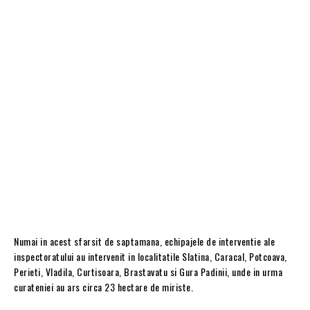
Numai in acest sfarsit de saptamana, echipajele de interventie ale
inspectoratului au intervenit in localitatile Slatina, Caracal, Potcoava,
Perieti, Vladila, Curtisoara, Brastavatu si Gura Padinii, unde in urma
curateniei au ars circa 23 hectare de miriste.