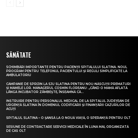
SĂNĂTATE
SCHIMBĂRI IMPORTANTE PENTRU PACIENȚII SPITALULUI SLATINA. NOUL
PROGRAM PENTRU TELEFONUL PACIENTULUI ȘI REGULI SIMPLIFICATE LA
AMBULATORIU
CAMPANIE DE SPRIJIN LA SJU SLATINA PENTRU NOU-NĂSCUȚII PREMATURI
ȘI MAMELE LOR. MANAGERUL COSMIN FLOREANU: „CÂND O MAMĂ AFLATĂ
LÂNGĂ INCUBATOR ZÂMBEȘTE, ÎNSEAMNĂ CĂ...
INSTRUIRE PENTRU PERSONALUL MEDICAL DE LA SPITALUL JUDEȚEAN DE
URGENȚĂ SLATINA ÎN DOMENIUL CODIFICĂRII ȘI FINANȚĂRII CAZURILOR DE
ACUȚI
SPITALUL SLATINA – O ȘANSĂ LA O NOUĂ VIAȚĂ, O SPERANȚĂ PENTRU OLT
SESIUNE DE CONTRACTARE SERVICII MEDICALE ÎN LUNA MAI, ORGANIZATĂ
DE CAS OLT