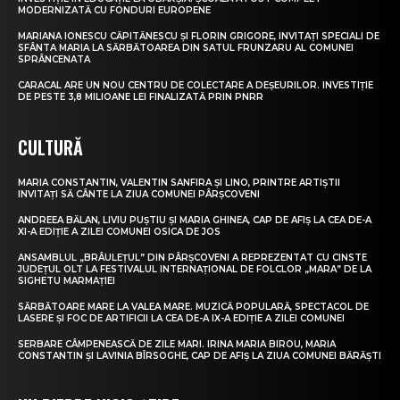
MODERNIZATĂ CU FONDURI EUROPENE
MARIANA IONESCU CĂPITĂNESCU ȘI FLORIN GRIGORE, INVITAȚI SPECIALI DE
SFÂNTA MARIA LA SĂRBĂTOAREA DIN SATUL FRUNZARU AL COMUNEI
SPRÂNCENATA
CARACAL ARE UN NOU CENTRU DE COLECTARE A DEȘEURILOR. INVESTIȚIE
DE PESTE 3,8 MILIOANE LEI FINALIZATĂ PRIN PNRR
CULTURĂ
MARIA CONSTANTIN, VALENTIN SANFIRA ȘI LINO, PRINTRE ARTIȘTII
INVITAȚI SĂ CÂNTE LA ZIUA COMUNEI PÂRȘCOVENI
ANDREEA BĂLAN, LIVIU PUȘTIU ȘI MARIA GHINEA, CAP DE AFIȘ LA CEA DE-A
XI-A EDIȚIE A ZILEI COMUNEI OSICA DE JOS
ANSAMBLUL „BRÂULEȚUL” DIN PÂRȘCOVENI A REPREZENTAT CU CINSTE
JUDEȚUL OLT LA FESTIVALUL INTERNAȚIONAL DE FOLCLOR „MARA” DE LA
SIGHETU MARMAȚIEI
SĂRBĂTOARE MARE LA VALEA MARE. MUZICĂ POPULARĂ, SPECTACOL DE
LASERE ȘI FOC DE ARTIFICII LA CEA DE-A IX-A EDIȚIE A ZILEI COMUNEI
SERBARE CÂMPENEASCĂ DE ZILE MARI. IRINA MARIA BIROU, MARIA
CONSTANTIN ȘI LAVINIA BÎRSOGHE, CAP DE AFIȘ LA ZIUA COMUNEI BĂRĂȘTI