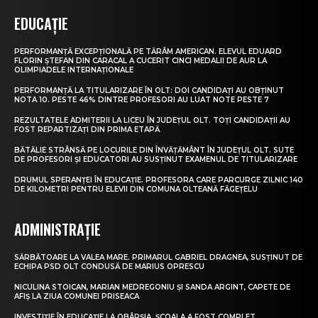
EDUCAȚIE
PERFORMANȚĂ EXCEPȚIONALĂ PE TĂRÂM AMERICAN. ELEVUL EDUARD
FLORIN ȘTEFAN DIN CARACAL A CUCERIT CINCI MEDALII DE AUR LA
OLIMPIADELE INTERNAȚIONALE
PERFORMANȚĂ LA TITULARIZARE ÎN OLT: DOI CANDIDAȚI AU OBȚINUT
NOTA 10. PESTE 46% DINTRE PROFESORI AU LUAT NOTE PESTE 7
REZULTATELE ADMITERII LA LICEU ÎN JUDEȚUL OLT. TOȚI CANDIDAȚII AU
FOST REPARTIZAȚI DIN PRIMA ETAPĂ
BĂTĂLIE STRÂNSĂ PE LOCURILE DIN ÎNVĂȚĂMÂNT ÎN JUDEȚUL OLT. SUTE
DE PROFESORI ȘI EDUCATORI AU SUSȚINUT EXAMENUL DE TITULARIZARE
DRUMUL SPERANȚEI ÎN EDUCAȚIE. PROFESORA CARE PARCURGE ZILNIC 140
DE KILOMETRI PENTRU ELEVII DIN COMUNA OLTEANĂ FĂGEȚELU
ADMINISTRAȚIE
SĂRBĂTOARE LA VALEA MARE. PRIMARUL GABRIEL DRAGNEA, SUSȚINUT DE
ECHIPA PSD OLT CONDUSĂ DE MARIUS OPRESCU
NICULINA STOICAN, MARIAN MEDREGONIU ȘI SANDA ARGINT, CAPETE DE
AFIȘ LA ZIUA COMUNEI PRISEACA
INVESTIȚIE ÎN EDUCAȚIE LA OBÂRȘIA. ȘCOALA A FOST COMPLET