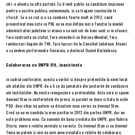
intr-o alianta cu alte partide. Eu il invit public sa candidam impreuna
pentru o pozitie publica, uninominala, si sa tragem concluziile la
sfarsit. Eu o sa rad si o sa zambesc foarte mult in 2012, cand
pronosticul meu este ca PNL nu va mai detine nici o functie la nivelul
administratiei judetene si atunci o sa vad cat de buni sunt si in afaceri,
fara contracte cu statul, fara smecherii cu Bercea Mondial, fara
rambursari ilegale de TVA, fara lucrari de la Consiliul Judetean. Atunci
o sa vedem performanta fiecaruia, a declarat Daniel Barbulescu.
Colaborarea cu UNPR Olt, inexistenta
in cadrul conferintei, acesta a vorbit si despre pretentiile la nivel local
ale aliatilor din UNPR, de a li se da jumatate din posturile de conducere
ale institutiilor. Nu exista renegociere a protocolului. Asta cere si spune
domnul Stan in conferintele de presa. in paralel se duce si bate la usile
PSD, deci chiar nu putem sa discutam ceva serios cu domnul Stan.
Cred ca nu va candida la vreo pozitie in 2012 din partea UNPR, dar nu
este problema mea. Cu oamenii de buna credinta din UNPR, gen Valeriu
Steriu, avem o relatie normala si corecta. Cu domnul Stan si cu domnul
Toma nu putem si nici nu vom avea vreodata o relatie de colaborare.