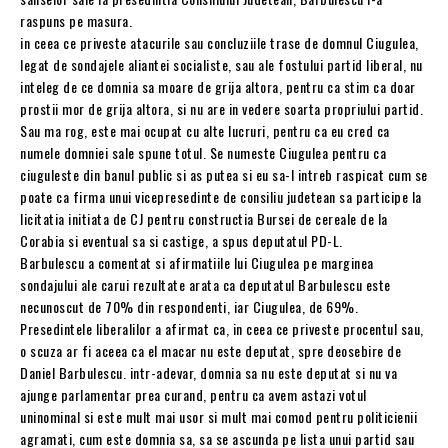
raspuns pe masura.
in ceea ce priveste atacurile sau concluziile trase de domnul Ciugulea,
legat de sondajele aliantei socialiste, sau ale fostului partid liberal, nu
inteleg de ce domnia sa moare de grija altora, pentru ca stim ca doar
prostii mor de grija altora, si nu are in vedere soarta propriului partid.
Sau ma rog, este mai ocupat cu alte lucruri, pentru ca eu cred ca
numele domniei sale spune totul. Se numeste Ciugulea pentru ca
ciuguleste din banul public si as putea si eu sa-l intreb raspicat cum se
poate ca firma unui vicepresedinte de consiliu judetean sa participe la
licitatia initiata de CJ pentru constructia Bursei de cereale de la
Corabia si eventual sa si castige, a spus deputatul PD-L.
Barbulescu a comentat si afirmatiile lui Ciugulea pe marginea
sondajului ale carui rezultate arata ca deputatul Barbulescu este
necunoscut de 70% din respondenti, iar Ciugulea, de 69%.
Presedintele liberalilor a afirmat ca, in ceea ce priveste procentul sau,
o scuza ar fi aceea ca el macar nu este deputat, spre deosebire de
Daniel Barbulescu. intr-adevar, domnia sa nu este deputat si nu va
ajunge parlamentar prea curand, pentru ca avem astazi votul
uninominal si este mult mai usor si mult mai comod pentru politicienii
agramati, cum este domnia sa, sa se ascunda pe lista unui partid sau