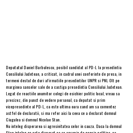
Deputatul Daniel Barbulescu, posibil candidat al PD-L la presedintia
Consiliului Judetean, a criticat, in cadrul unei conferinte de presa, in
termeni destul de duri afirmatiile presedintilor UNPR si PNL Olt pe
marginea sanselor sale de a castiga presedintia Consiliului Judetean.
Legat de reactiile anumitor colegi de esichier politic local, vreau sa
precizez, din punct de vedere personal, ca deputat si prim
vicepresedinte al PD-L, ca este ultima oara cand am sa comentez
astfel de declaratii, si ma refer aici la ceea ce a declarat domnul
Ciugulea si domnul Nicolae Stan.
Nu inteleg disperarea si agresivitatea celor in cauza. Daca la domnul
Stan inteleg ca este disperat ca se apropie de pensia politica, ca