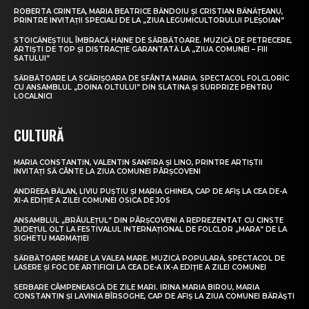
ROBERTA CRINTEA, MARIA BEATRICE BĂNDOIU ȘI CRISTIAN BĂNĂȚEANU,
PRINTRE INVITAȚII SPECIALI DE LA „ZIUA LEGUMICULTORULUI PLEȘOIAN”
STOICĂNEȘTIUL ÎMBRACĂ HAINE DE SĂRBĂTOARE. MUZICĂ DE PETRECERE,
ARTIȘTI DE TOP ȘI DISTRACȚIE GARANTATĂ LA „ZIUA COMUNEI – FIII
SATULUI”
SĂRBĂTOARE LA SCĂRIȘOARA DE SFÂNTA MARIA. SPECTACOL FOLCLORIC
CU ANSAMBLUL „DOINA OLTULUI” DIN SLATINA ȘI SURPRIZE PENTRU
LOCALNICI
CULTURĂ
MARIA CONSTANTIN, VALENTIN SANFIRA ȘI LINO, PRINTRE ARTIȘTII
INVITAȚI SĂ CÂNTE LA ZIUA COMUNEI PÂRȘCOVENI
ANDREEA BĂLAN, LIVIU PUȘTIU ȘI MARIA GHINEA, CAP DE AFIȘ LA CEA DE-A
XI-A EDIȚIE A ZILEI COMUNEI OSICA DE JOS
ANSAMBLUL „BRÂULEȚUL” DIN PÂRȘCOVENI A REPREZENTAT CU CINSTE
JUDEȚUL OLT LA FESTIVALUL INTERNAȚIONAL DE FOLCLOR „MARA” DE LA
SIGHETU MARMAȚIEI
SĂRBĂTOARE MARE LA VALEA MARE. MUZICĂ POPULARĂ, SPECTACOL DE
LASERE ȘI FOC DE ARTIFICII LA CEA DE-A IX-A EDIȚIE A ZILEI COMUNEI
SERBARE CÂMPENEASCĂ DE ZILE MARI. IRINA MARIA BIROU, MARIA
CONSTANTIN ȘI LAVINIA BÎRSOGHE, CAP DE AFIȘ LA ZIUA COMUNEI BĂRĂȘTI