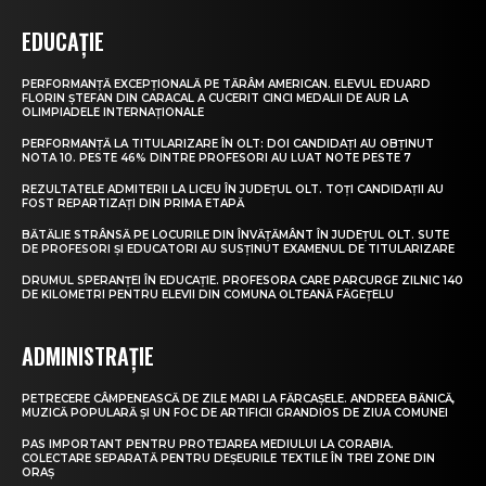
EDUCAȚIE
PERFORMANȚĂ EXCEPȚIONALĂ PE TĂRÂM AMERICAN. ELEVUL EDUARD
FLORIN ȘTEFAN DIN CARACAL A CUCERIT CINCI MEDALII DE AUR LA
OLIMPIADELE INTERNAȚIONALE
PERFORMANȚĂ LA TITULARIZARE ÎN OLT: DOI CANDIDAȚI AU OBȚINUT
NOTA 10. PESTE 46% DINTRE PROFESORI AU LUAT NOTE PESTE 7
REZULTATELE ADMITERII LA LICEU ÎN JUDEȚUL OLT. TOȚI CANDIDAȚII AU
FOST REPARTIZAȚI DIN PRIMA ETAPĂ
BĂTĂLIE STRÂNSĂ PE LOCURILE DIN ÎNVĂȚĂMÂNT ÎN JUDEȚUL OLT. SUTE
DE PROFESORI ȘI EDUCATORI AU SUSȚINUT EXAMENUL DE TITULARIZARE
DRUMUL SPERANȚEI ÎN EDUCAȚIE. PROFESORA CARE PARCURGE ZILNIC 140
DE KILOMETRI PENTRU ELEVII DIN COMUNA OLTEANĂ FĂGEȚELU
ADMINISTRAȚIE
PETRECERE CÂMPENEASCĂ DE ZILE MARI LA FĂRCAȘELE. ANDREEA BĂNICĂ,
MUZICĂ POPULARĂ ȘI UN FOC DE ARTIFICII GRANDIOS DE ZIUA COMUNEI
PAS IMPORTANT PENTRU PROTEJAREA MEDIULUI LA CORABIA.
COLECTARE SEPARATĂ PENTRU DEȘEURILE TEXTILE ÎN TREI ZONE DIN
ORAȘ