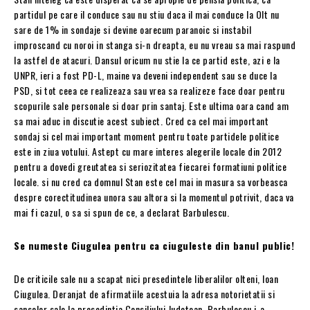
partidul pe care il conduce sau nu stiu daca il mai conduce la Olt nu
sare de 1% in sondaje si devine oarecum paranoic si instabil
improscand cu noroi in stanga si-n dreapta, eu nu vreau sa mai raspund
la astfel de atacuri. Dansul oricum nu stie la ce partid este, azi e la
UNPR, ieri a fost PD-L, maine va deveni independent sau se duce la
PSD, si tot ceea ce realizeaza sau vrea sa realizeze face doar pentru
scopurile sale personale si doar prin santaj. Este ultima oara cand am
sa mai aduc in discutie acest subiect. Cred ca cel mai important
sondaj si cel mai important moment pentru toate partidele politice
este in ziua votului. Astept cu mare interes alegerile locale din 2012
pentru a dovedi greutatea si seriozitatea fiecarei formatiuni politice
locale. si nu cred ca domnul Stan este cel mai in masura sa vorbeasca
despre corectitudinea unora sau altora si la momentul potrivit, daca va
mai fi cazul, o sa si spun de ce, a declarat Barbulescu.
Se numeste Ciugulea pentru ca ciuguleste din banul public!
De criticile sale nu a scapat nici presedintele liberalilor olteni, Ioan
Ciugulea. Deranjat de afirmatiile acestuia la adresa notorietatii si
sanselor sale la presedintia Consiliului Judetean, Barbulescu i-a