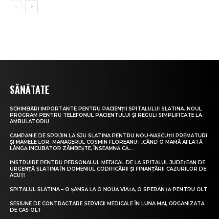
SĂNĂTATE
SCHIMBĂRI IMPORTANTE PENTRU PACIENȚII SPITALULUI SLATINA. NOUL
PROGRAM PENTRU TELEFONUL PACIENTULUI ȘI REGULI SIMPLIFICATE LA
AMBULATORIU
CAMPANIE DE SPRIJIN LA SJU SLATINA PENTRU NOU-NĂSCUȚII PREMATURI
ȘI MAMELE LOR. MANAGERUL COSMIN FLOREANU: „CÂND O MAMĂ AFLATĂ
LÂNGĂ INCUBATOR ZÂMBEȘTE, ÎNSEAMNĂ CĂ...
INSTRUIRE PENTRU PERSONALUL MEDICAL DE LA SPITALUL JUDEȚEAN DE
URGENȚĂ SLATINA ÎN DOMENIUL CODIFICĂRII ȘI FINANȚĂRII CAZURILOR DE
ACUȚI
SPITALUL SLATINA – O ȘANSĂ LA O NOUĂ VIAȚĂ, O SPERANȚĂ PENTRU OLT
SESIUNE DE CONTRACTARE SERVICII MEDICALE ÎN LUNA MAI, ORGANIZATĂ
DE CAS OLT