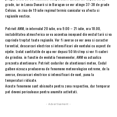
grade, iar in Lunca Dunarii si in Baragan se vor atinge 37-38 de grade
Celsius. in ziua de 19 iulie regimul termic canicular va afecta si
regiunile vestice.
Potrivit ANM, in intervalul 20 iulie, ora 9.00 – 21 iulie, ora 18.00,
instabilitatea atmosferica se va accentua incepand din vestul tarii si va
cuprinde treptat toate regiunile. Vor fi averse ce vor avea si caracter
torential, descarcari electrice si intensificari ale vantului cu aspect de
vijelie. Izolat cantitatile de apa vor depasi 50 litri/mp si vor fi caderi
de grindina. in functie de evolutia fenomenelor, ANM va actualiza
prezenta atentionare. Potrivit codurilor de atentionari meteo, Codul
galben vizeaza producerea de fenomene meteorologice extreme, de la
averse, descarcari electrice si intensificari de vant, pana la
temperaturi ridicate.
Aceste fenomene sunt obisnuite pentru zona respectiva, dar temporar
pot deveni periculoase pentru anumite activitati.
- Advertisement -