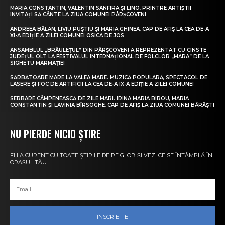
MARIA CONSTANTIN, VALENTIN SANFIRA ȘI LINO, PRINTRE ARTIȘTII
INVITAȚI SĂ CÂNTE LA ZIUA COMUNEI PÂRȘCOVENI
ANDREEA BĂLAN, LIVIU PUȘTIU ȘI MARIA GHINEA, CAP DE AFIȘ LA CEA DE-A
XI-A EDIȚIE A ZILEI COMUNEI OSICA DE JOS
ANSAMBLUL „BRÂULEȚUL” DIN PÂRȘCOVENI A REPREZENTAT CU CINSTE
JUDEȚUL OLT LA FESTIVALUL INTERNAȚIONAL DE FOLCLOR „MARA” DE LA
SIGHETU MARMAȚIEI
SĂRBĂTOARE MARE LA VALEA MARE. MUZICĂ POPULARĂ, SPECTACOL DE
LASERE ȘI FOC DE ARTIFICII LA CEA DE-A IX-A EDIȚIE A ZILEI COMUNEI
SERBARE CÂMPENEASCĂ DE ZILE MARI. IRINA MARIA BIROU, MARIA
CONSTANTIN ȘI LAVINIA BÎRSOGHE, CAP DE AFIȘ LA ZIUA COMUNEI BĂRĂȘTI
NU PIERDE NICIO ȘTIRE
FI LA CURENT CU TOATE ȘTIRILE DE PE GLOB ȘI VEZI CE SE ÎNTÂMPLĂ ÎN
ORAȘUL TĂU.
ÎNSCRIE-TE