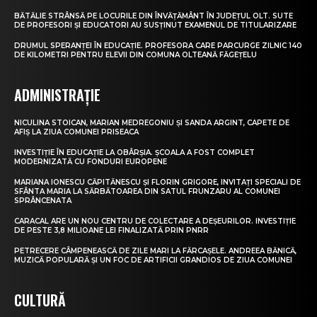
BĂTĂLIE STRÂNSĂ PE LOCURILE DIN ÎNVĂȚĂMÂNT ÎN JUDEȚUL OLT. SUTE
DE PROFESORI ȘI EDUCATORI AU SUSȚINUT EXAMENUL DE TITULARIZARE
DRUMUL SPERANȚEI ÎN EDUCAȚIE. PROFESORA CARE PARCURGE ZILNIC 140
DE KILOMETRI PENTRU ELEVII DIN COMUNA OLTEANĂ FĂGEȚELU
ADMINISTRAȚIE
NICULINA STOICAN, MARIAN MEDREGONIU ȘI SANDA ARGINT, CAPETE DE
AFIȘ LA ZIUA COMUNEI PRISEACA
INVESTIȚIE ÎN EDUCAȚIE LA OBÂRȘIA. ȘCOALA A FOST COMPLET
MODERNIZATĂ CU FONDURI EUROPENE
MARIANA IONESCU CĂPITĂNESCU ȘI FLORIN GRIGORE, INVITAȚI SPECIALI DE
SFÂNTA MARIA LA SĂRBĂTOAREA DIN SATUL FRUNZARU AL COMUNEI
SPRÂNCENATA
CARACAL ARE UN NOU CENTRU DE COLECTARE A DEȘEURILOR. INVESTIȚIE
DE PESTE 3,8 MILIOANE LEI FINALIZATĂ PRIN PNRR
PETRECERE CÂMPENEASCĂ DE ZILE MARI LA FĂRCAȘELE. ANDREEA BĂNICĂ,
MUZICĂ POPULARĂ ȘI UN FOC DE ARTIFICII GRANDIOS DE ZIUA COMUNEI
CULTURĂ