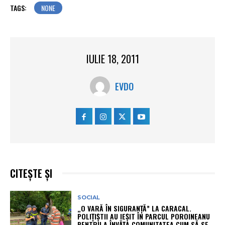
TAGS:
NONE
IULIE 18, 2011
EVDO
CITEȘTE ȘI
SOCIAL
„O VARĂ ÎN SIGURANȚĂ” LA CARACAL.
POLIȚIȘTII AU IEȘIT ÎN PARCUL POROINEANU
PENTRU A ÎNVĂȚA COMUNITATEA CUM SĂ SE