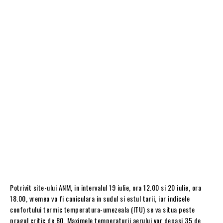
Potrivit site-ului ANM, in intervalul 19 iulie, ora 12.00 si 20 iulie, ora
18.00, vremea va fi caniculara in sudul si estul tarii, iar indicele
confortului termic temperatura-umezeala (ITU) se va situa peste
pragul critic de 80. Maximele temperaturii aerului vor depasi 35 de