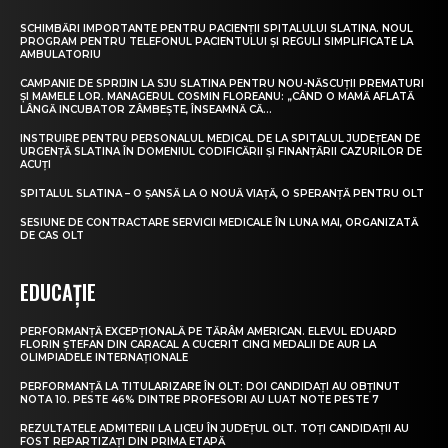
SCHIMBĂRI IMPORTANTE PENTRU PACIENȚII SPITALULUI SLATINA. NOUL
PROGRAM PENTRU TELEFONUL PACIENTULUI ȘI REGULI SIMPLIFICATE LA
AMBULATORIU
CAMPANIE DE SPRIJIN LA SJU SLATINA PENTRU NOU-NĂSCUȚII PREMATURI
ȘI MAMELE LOR. MANAGERUL COSMIN FLOREANU: „CÂND O MAMĂ AFLATĂ
LÂNGĂ INCUBATOR ZÂMBEȘTE, ÎNSEAMNĂ CĂ...
INSTRUIRE PENTRU PERSONALUL MEDICAL DE LA SPITALUL JUDEȚEAN DE
URGENȚĂ SLATINA ÎN DOMENIUL CODIFICĂRII ȘI FINANȚĂRII CAZURILOR DE
ACUȚI
SPITALUL SLATINA – O ȘANSĂ LA O NOUĂ VIAȚĂ, O SPERANȚĂ PENTRU OLT
SESIUNE DE CONTRACTARE SERVICII MEDICALE ÎN LUNA MAI, ORGANIZATĂ
DE CAS OLT
EDUCAȚIE
PERFORMANȚĂ EXCEPȚIONALĂ PE TĂRÂM AMERICAN. ELEVUL EDUARD
FLORIN ȘTEFAN DIN CARACAL A CUCERIT CINCI MEDALII DE AUR LA
OLIMPIADELE INTERNAȚIONALE
PERFORMANȚĂ LA TITULARIZARE ÎN OLT: DOI CANDIDAȚI AU OBȚINUT
NOTA 10. PESTE 46% DINTRE PROFESORI AU LUAT NOTE PESTE 7
REZULTATELE ADMITERII LA LICEU ÎN JUDEȚUL OLT. TOȚI CANDIDAȚII AU
FOST REPARTIZAȚI DIN PRIMA ETAPĂ