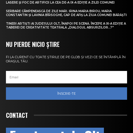
LASERE ȘI FOC DE ARTIFICII LA CEA DE-A IX-A EDIȚIE A ZILEI COMUNEI
SERBARE CÂMPENEASCĂ DE ZILE MARI. IRINA MARIA BIROU, MARIA
CONSTANTIN ȘI LAVINIA BÎRSOGHE, CAP DE AFIȘ LA ZIUA COMUNEI BĂRĂȘTI
TINERI ARTIȘTI AI JUDEȚULUI OLT, ÎNAPOI PE SCENĂ. ÎNCEPE A IX-A EDIȚIE A
TABEREI DE CREATIVITATE TEATRALĂ „DIALOGUL ABSURZILOR…?”
NU PIERDE NICIO ȘTIRE
FI LA CURENT CU TOATE ȘTIRILE DE PE GLOB ȘI VEZI CE SE ÎNTÂMPLĂ ÎN
ORAȘUL TĂU.
ÎNSCRIE-TE
CONTACT