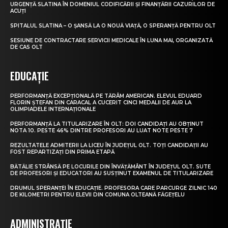
URGENȚĂ SLATINA ÎN DOMENIUL CODIFICĂRII ȘI FINANȚĂRII CAZURILOR DE
ACUȚI
SPITALUL SLATINA – O ȘANSĂ LA O NOUĂ VIAȚĂ, O SPERANȚĂ PENTRU OLT
SESIUNE DE CONTRACTARE SERVICII MEDICALE ÎN LUNA MAI, ORGANIZATĂ
DE CAS OLT
EDUCAȚIE
PERFORMANȚĂ EXCEPȚIONALĂ PE TĂRÂM AMERICAN. ELEVUL EDUARD
FLORIN ȘTEFAN DIN CARACAL A CUCERIT CINCI MEDALII DE AUR LA
OLIMPIADELE INTERNAȚIONALE
PERFORMANȚĂ LA TITULARIZARE ÎN OLT: DOI CANDIDAȚI AU OBȚINUT
NOTA 10. PESTE 46% DINTRE PROFESORI AU LUAT NOTE PESTE 7
REZULTATELE ADMITERII LA LICEU ÎN JUDEȚUL OLT. TOȚI CANDIDAȚII AU
FOST REPARTIZAȚI DIN PRIMA ETAPĂ
BĂTĂLIE STRÂNSĂ PE LOCURILE DIN ÎNVĂȚĂMÂNT ÎN JUDEȚUL OLT. SUTE
DE PROFESORI ȘI EDUCATORI AU SUSȚINUT EXAMENUL DE TITULARIZARE
DRUMUL SPERANȚEI ÎN EDUCAȚIE. PROFESORA CARE PARCURGE ZILNIC 140
DE KILOMETRI PENTRU ELEVII DIN COMUNA OLTEANĂ FĂGEȚELU
ADMINISTRAȚIE