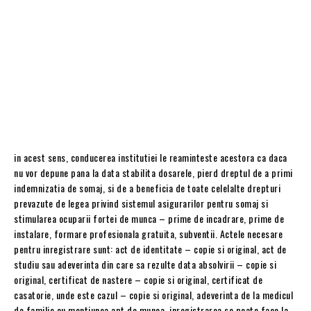
in acest sens, conducerea institutiei le reaminteste acestora ca daca
nu vor depune pana la data stabilita dosarele, pierd dreptul de a primi
indemnizatia de somaj, si de a beneficia de toate celelalte drepturi
prevazute de legea privind sistemul asigurarilor pentru somaj si
stimularea ocuparii fortei de munca – prime de incadrare, prime de
instalare, formare profesionala gratuita, subventii. Actele necesare
pentru inregistrare sunt: act de identitate – copie si original, act de
studiu sau adeverinta din care sa rezulte data absolvirii – copie si
original, certificat de nastere – copie si original, certificat de
casatorie, unde este cazul – copie si original, adeverinta de la medicul
de familie cu mentiunea apt de munca. inregistrarea se poate face la