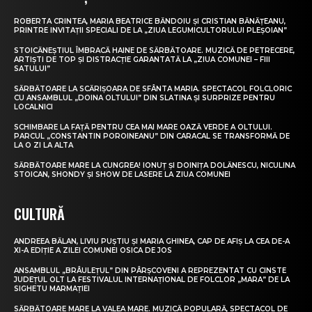
ROBERTA CRINTEA, MARIA BEATRICE BĂNDOIU ȘI CRISTIAN BĂNĂȚEANU,
PRINTRE INVITAȚII SPECIALI DE LA „ZIUA LEGUMICULTORULUI PLEȘOIAN”
STOICĂNEȘTIUL ÎMBRACĂ HAINE DE SĂRBĂTOARE. MUZICĂ DE PETRECERE,
ARTIȘTI DE TOP ȘI DISTRACȚIE GARANTATĂ LA „ZIUA COMUNEI – FIII
SATULUI”
SĂRBĂTOARE LA SCĂRIȘOARA DE SFÂNTA MARIA. SPECTACOL FOLCLORIC
CU ANSAMBLUL „DOINA OLTULUI” DIN SLATINA ȘI SURPRIZE PENTRU
LOCALNICI
SCHIMBARE LA FAȚĂ PENTRU CEA MAI MARE OAZĂ VERDE A OLTULUI.
PARCUL „CONSTANTIN POROINEANU” DIN CARACAL SE TRANSFORMĂ DE
LA O ZI LA ALTA
SĂRBĂTOARE MARE LA CUNGREA! IONUȚ ȘI DOINIȚA DOLĂNESCU, NICULINA
STOICAN, SHONDY ȘI SHOW DE LASERE LA ZIUA COMUNEI
CULTURĂ
ANDREEA BĂLAN, LIVIU PUȘTIU ȘI MARIA GHINEA, CAP DE AFIȘ LA CEA DE-A
XI-A EDIȚIE A ZILEI COMUNEI OSICA DE JOS
ANSAMBLUL „BRÂULEȚUL” DIN PÂRȘCOVENI A REPREZENTAT CU CINSTE
JUDEȚUL OLT LA FESTIVALUL INTERNAȚIONAL DE FOLCLOR „MARA” DE LA
SIGHETU MARMAȚIEI
SĂRBĂTOARE MARE LA VALEA MARE. MUZICĂ POPULARĂ, SPECTACOL DE