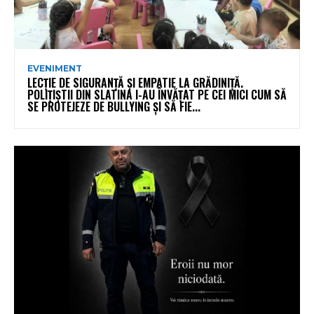
EVENIMENT
LECȚIE DE SIGURANȚĂ ȘI EMPATIE LA GRĂDINIȚĂ.
POLIȚIȘTII DIN SLATINA I-AU ÎNVĂȚAT PE CEI MICI CUM SĂ
SE PROTEJEZE DE BULLYING ȘI SĂ FIE...