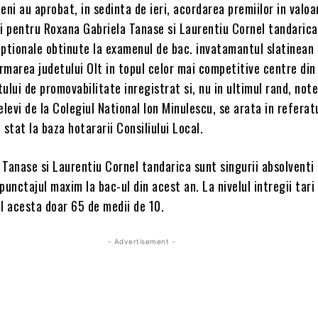
ineni au aprobat, in sedinta de ieri, acordarea premiilor in valoa
ei pentru Roxana Gabriela Tanase si Laurentiu Cornel tandarica
eptionale obtinute la examenul de bac. invatamantul slatinean
irmarea judetului Olt in topul celor mai competitive centre din
ului de promovabilitate inregistrat si, nu in ultimul rand, not
elevi de la Colegiul National Ion Minulescu, se arata in referat
 stat la baza hotararii Consiliului Local.
Tanase si Laurentiu Cornel tandarica sunt singurii absolventi 
punctajul maxim la bac-ul din acest an. La nivelul intregii tari
l acesta doar 65 de medii de 10.
- Advertisement -