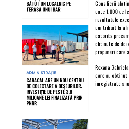
Consilierii slat
BĂTUT UN LOCALNIC PE
TERASA UNUI BAR
cate 1.000 de l
rezultatele exc
contribuit la af
datorita procent
obtinute de doi 
propuneri care a
Roxana Gabriela 
ADMINISTRAȚIE
care au obtinut 
CARACAL ARE UN NOU CENTRU
inregistrate anu
DE COLECTARE A DEȘEURILOR.
INVESTIȚIE DE PESTE 3,8
MILIOANE LEI FINALIZATĂ PRIN
PNRR