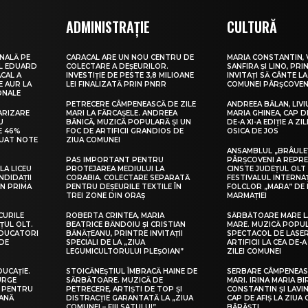
ADMINISTRAȚIE
CULTURĂ
NALĂ PE
CARACAL ARE UN NOU CENTRU DE
MARIA CONSTANTIN, 
UL EDUARD
COLECTARE A DEȘEURILOR.
SANFIRA ȘI LINO, PRI
CAL A
INVESTIȚIE DE PESTE 3,8 MILIOANE
INVITAȚI SĂ CÂNTE LA
E AUR LA
LEI FINALIZATĂ PRIN PNRR
COMUNEI PÂRȘCOVEN
ONALE
PETRECERE CÂMPENEASCĂ DE ZILE
ANDREEA BĂLAN, LIVI
ARIZARE
MARI LA FĂRCAȘELE. ANDREEA
MARIA GHINEA, CAP DE
U
BĂNICĂ, MUZICĂ POPULARĂ ȘI UN
DE-A XI-A EDIȚIE A ZI
E 46%
FOC DE ARTIFICII GRANDIOS DE
OSICA DE JOS
LUAT NOTE
ZIUA COMUNEI
ANSAMBLUL „BRÂULE
PAS IMPORTANT PENTRU
PÂRȘCOVENI A REPR
LA LICEU
PROTEJAREA MEDIULUI LA
CINSTE JUDEȚUL OLT
NDIDAȚII
CORABIA. COLECTARE SEPARATĂ
FESTIVALUL INTERNA
IN PRIMA
PENTRU DEȘEURILE TEXTILE ÎN
FOLCLOR „MARA” DE 
TREI ZONE DIN ORAȘ
MARMAȚIEI
CURILE
ROBERTA CRINTEA, MARIA
SĂRBĂTOARE MARE L
ȚUL OLT.
BEATRICE BĂNDOIU ȘI CRISTIAN
MARE. MUZICĂ POPU
EDUCATORI
BĂNĂȚEANU, PRINTRE INVITAȚII
SPECTACOL DE LASER
DE
SPECIALI DE LA „ZIUA
ARTIFICII LA CEA DE-A 
LEGUMICULTORULUI PLEȘOIAN”
ZILEI COMUNEI
DUCAȚIE.
STOICĂNEȘTIUL ÎMBRACĂ HAINE DE
SERBARE CÂMPENEASC
URGE
SĂRBĂTOARE. MUZICĂ DE
MARI. IRINA MARIA B
I PENTRU
PETRECERE, ARTIȘTI DE TOP ȘI
CONSTANTIN ȘI LAVIN
EANĂ
DISTRACȚIE GARANTATĂ LA „ZIUA
CAP DE AFIȘ LA ZIUA
COMUNEI – FIII SATULUI”
BĂRĂȘTI