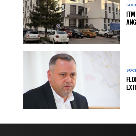
SOC
ITM
ANG
SOC
FLO
EXT