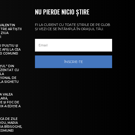
NU PIERDE NICIO ȘTIRE
FI LA CURENT CU TOATE ȘTIRILE DE PE GLOB
VALENTIN
ȘI VEZI CE SE ÎNTÂMPLĂ ÎN ORAȘUL TĂU.
NTRE ARTIȘTII
 ZIUA
I
U PUȘTIU ȘI
 AFIȘ LA CEA
LEI COMUNEI
ÎNSCRIE-TE
ȚUL” DIN
EZENTAT CU
 LA
ȚIONAL DE
LA SIGHETU
A VALEA
LARĂ,
E ȘI FOC DE
IX-A EDIȚIE A
Ă DE ZILE
IROU, MARIA
IA BÎRSOGHE,
 COMUNEI