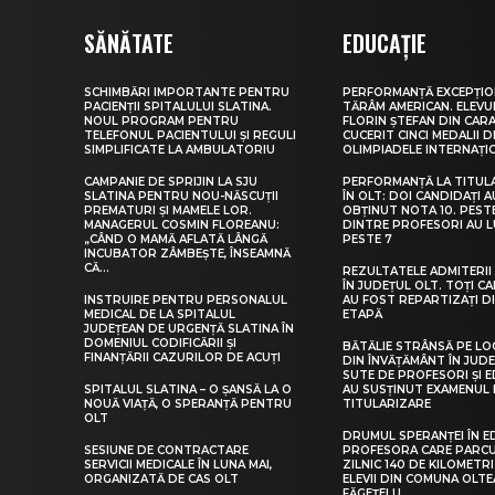
SĂNĂTATE
EDUCAȚIE
SCHIMBĂRI IMPORTANTE PENTRU
PERFORMANȚĂ EXCEPȚIO
PACIENȚII SPITALULUI SLATINA.
TĂRÂM AMERICAN. ELEV
NOUL PROGRAM PENTRU
FLORIN ȘTEFAN DIN CARA
TELEFONUL PACIENTULUI ȘI REGULI
CUCERIT CINCI MEDALII D
SIMPLIFICATE LA AMBULATORIU
OLIMPIADELE INTERNAȚI
CAMPANIE DE SPRIJIN LA SJU
PERFORMANȚĂ LA TITUL
SLATINA PENTRU NOU-NĂSCUȚII
ÎN OLT: DOI CANDIDAȚI A
PREMATURI ȘI MAMELE LOR.
OBȚINUT NOTA 10. PEST
MANAGERUL COSMIN FLOREANU:
DINTRE PROFESORI AU 
„CÂND O MAMĂ AFLATĂ LÂNGĂ
PESTE 7
INCUBATOR ZÂMBEȘTE, ÎNSEAMNĂ
CĂ...
REZULTATELE ADMITERII 
ÎN JUDEȚUL OLT. TOȚI CA
INSTRUIRE PENTRU PERSONALUL
AU FOST REPARTIZAȚI D
MEDICAL DE LA SPITALUL
ETAPĂ
JUDEȚEAN DE URGENȚĂ SLATINA ÎN
DOMENIUL CODIFICĂRII ȘI
BĂTĂLIE STRÂNSĂ PE LO
FINANȚĂRII CAZURILOR DE ACUȚI
DIN ÎNVĂȚĂMÂNT ÎN JUDE
SUTE DE PROFESORI ȘI 
SPITALUL SLATINA – O ȘANSĂ LA O
AU SUSȚINUT EXAMENUL 
NOUĂ VIAȚĂ, O SPERANȚĂ PENTRU
TITULARIZARE
OLT
DRUMUL SPERANȚEI ÎN E
SESIUNE DE CONTRACTARE
PROFESORA CARE PARC
SERVICII MEDICALE ÎN LUNA MAI,
ZILNIC 140 DE KILOMETR
ORGANIZATĂ DE CAS OLT
ELEVII DIN COMUNA OLT
FĂGEȚELU