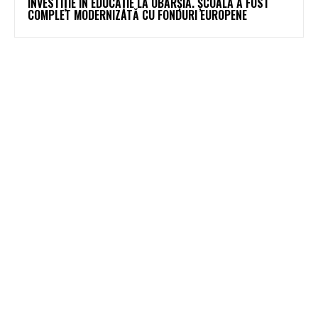
INVESTIȚIE ÎN EDUCAȚIE LA OBÂRȘIA. ȘCOALA A FOST
COMPLET MODERNIZATĂ CU FONDURI EUROPENE