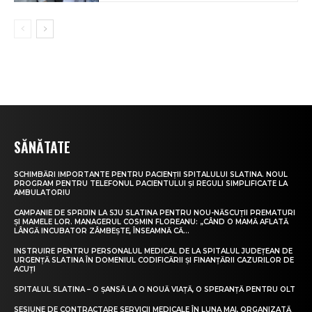
SĂNĂTATE
SCHIMBĂRI IMPORTANTE PENTRU PACIENȚII SPITALULUI SLATINA. NOUL
PROGRAM PENTRU TELEFONUL PACIENTULUI ȘI REGULI SIMPLIFICATE LA
AMBULATORIU
CAMPANIE DE SPRIJIN LA SJU SLATINA PENTRU NOU-NĂSCUȚII PREMATURI
ȘI MAMELE LOR. MANAGERUL COSMIN FLOREANU: „CÂND O MAMĂ AFLATĂ
LÂNGĂ INCUBATOR ZÂMBEȘTE, ÎNSEAMNĂ CĂ...
INSTRUIRE PENTRU PERSONALUL MEDICAL DE LA SPITALUL JUDEȚEAN DE
URGENȚĂ SLATINA ÎN DOMENIUL CODIFICĂRII ȘI FINANȚĂRII CAZURILOR DE
ACUȚI
SPITALUL SLATINA – O ȘANSĂ LA O NOUĂ VIAȚĂ, O SPERANȚĂ PENTRU OLT
SESIUNE DE CONTRACTARE SERVICII MEDICALE ÎN LUNA MAI, ORGANIZATĂ