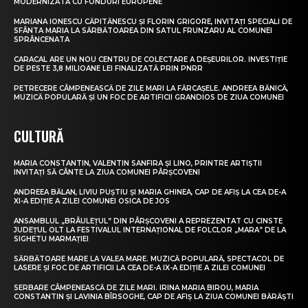
MODERNIZATĂ CU FONDURI EUROPENE
MARIANA IONESCU CĂPITĂNESCU ȘI FLORIN GRIGORE, INVITAȚI SPECIALI DE
SFÂNTA MARIA LA SĂRBĂTOAREA DIN SATUL FRUNZARU AL COMUNEI
SPRÂNCENATA
CARACAL ARE UN NOU CENTRU DE COLECTARE A DEȘEURILOR. INVESTIȚIE
DE PESTE 3,8 MILIOANE LEI FINALIZATĂ PRIN PNRR
PETRECERE CÂMPENEASCĂ DE ZILE MARI LA FĂRCAȘELE. ANDREEA BĂNICĂ,
MUZICĂ POPULARĂ ȘI UN FOC DE ARTIFICII GRANDIOS DE ZIUA COMUNEI
CULTURĂ
MARIA CONSTANTIN, VALENTIN SANFIRA ȘI LINO, PRINTRE ARTIȘTII
INVITAȚI SĂ CÂNTE LA ZIUA COMUNEI PÂRȘCOVENI
ANDREEA BĂLAN, LIVIU PUȘTIU ȘI MARIA GHINEA, CAP DE AFIȘ LA CEA DE-A
XI-A EDIȚIE A ZILEI COMUNEI OSICA DE JOS
ANSAMBLUL „BRÂULEȚUL” DIN PÂRȘCOVENI A REPREZENTAT CU CINSTE
JUDEȚUL OLT LA FESTIVALUL INTERNAȚIONAL DE FOLCLOR „MARA” DE LA
SIGHETU MARMAȚIEI
SĂRBĂTOARE MARE LA VALEA MARE. MUZICĂ POPULARĂ, SPECTACOL DE
LASERE ȘI FOC DE ARTIFICII LA CEA DE-A IX-A EDIȚIE A ZILEI COMUNEI
SERBARE CÂMPENEASCĂ DE ZILE MARI. IRINA MARIA BIROU, MARIA
CONSTANTIN ȘI LAVINIA BÎRSOGHE, CAP DE AFIȘ LA ZIUA COMUNEI BĂRĂȘTI