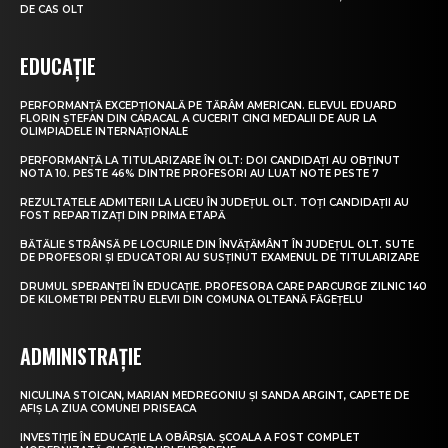
DE CAS OLT
EDUCAȚIE
PERFORMANȚĂ EXCEPȚIONALĂ PE TĂRÂM AMERICAN. ELEVUL EDUARD
FLORIN ȘTEFAN DIN CARACAL A CUCERIT CINCI MEDALII DE AUR LA
OLIMPIADELE INTERNAȚIONALE
PERFORMANȚĂ LA TITULARIZARE ÎN OLT: DOI CANDIDAȚI AU OBȚINUT
NOTA 10. PESTE 46% DINTRE PROFESORI AU LUAT NOTE PESTE 7
REZULTATELE ADMITERII LA LICEU ÎN JUDEȚUL OLT. TOȚI CANDIDAȚII AU
FOST REPARTIZAȚI DIN PRIMA ETAPĂ
BĂTĂLIE STRÂNSĂ PE LOCURILE DIN ÎNVĂȚĂMÂNT ÎN JUDEȚUL OLT. SUTE
DE PROFESORI ȘI EDUCATORI AU SUSȚINUT EXAMENUL DE TITULARIZARE
DRUMUL SPERANȚEI ÎN EDUCAȚIE. PROFESORA CARE PARCURGE ZILNIC 140
DE KILOMETRI PENTRU ELEVII DIN COMUNA OLTEANĂ FĂGEȚELU
ADMINISTRAȚIE
NICULINA STOICAN, MARIAN MEDREGONIU ȘI SANDA ARGINT, CAPETE DE
AFIȘ LA ZIUA COMUNEI PRISEACA
INVESTIȚIE ÎN EDUCAȚIE LA OBÂRȘIA. ȘCOALA A FOST COMPLET