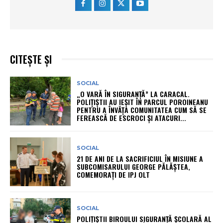
CITEȘTE ȘI
SOCIAL
„O VARĂ ÎN SIGURANȚĂ” LA CARACAL.
POLIȚIȘTII AU IEȘIT ÎN PARCUL POROINEANU
PENTRU A ÎNVĂȚA COMUNITATEA CUM SĂ SE
FEREASCĂ DE ESCROCI ȘI ATACURI...
SOCIAL
21 DE ANI DE LA SACRIFICIUL ÎN MISIUNE A
SUBCOMISARULUI GEORGE PĂLĂȘTEA,
COMEMORAȚI DE IPJ OLT
SOCIAL
POLIȚIȘTII BIROULUI SIGURANȚĂ ȘCOLARĂ AL