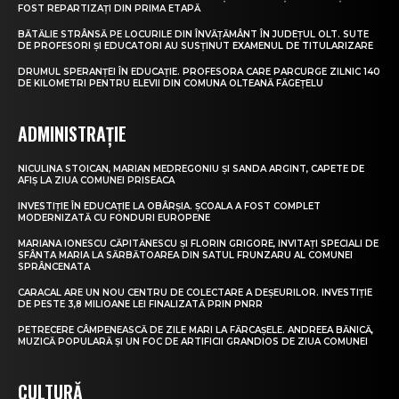
FOST REPARTIZAȚI DIN PRIMA ETAPĂ
BĂTĂLIE STRÂNSĂ PE LOCURILE DIN ÎNVĂȚĂMÂNT ÎN JUDEȚUL OLT. SUTE
DE PROFESORI ȘI EDUCATORI AU SUSȚINUT EXAMENUL DE TITULARIZARE
DRUMUL SPERANȚEI ÎN EDUCAȚIE. PROFESORA CARE PARCURGE ZILNIC 140
DE KILOMETRI PENTRU ELEVII DIN COMUNA OLTEANĂ FĂGEȚELU
ADMINISTRAȚIE
NICULINA STOICAN, MARIAN MEDREGONIU ȘI SANDA ARGINT, CAPETE DE
AFIȘ LA ZIUA COMUNEI PRISEACA
INVESTIȚIE ÎN EDUCAȚIE LA OBÂRȘIA. ȘCOALA A FOST COMPLET
MODERNIZATĂ CU FONDURI EUROPENE
MARIANA IONESCU CĂPITĂNESCU ȘI FLORIN GRIGORE, INVITAȚI SPECIALI DE
SFÂNTA MARIA LA SĂRBĂTOAREA DIN SATUL FRUNZARU AL COMUNEI
SPRÂNCENATA
CARACAL ARE UN NOU CENTRU DE COLECTARE A DEȘEURILOR. INVESTIȚIE
DE PESTE 3,8 MILIOANE LEI FINALIZATĂ PRIN PNRR
PETRECERE CÂMPENEASCĂ DE ZILE MARI LA FĂRCAȘELE. ANDREEA BĂNICĂ,
MUZICĂ POPULARĂ ȘI UN FOC DE ARTIFICII GRANDIOS DE ZIUA COMUNEI
CULTURĂ