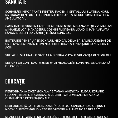
SĂNĂTATE
SCHIMBĂRI IMPORTANTE PENTRU PACIENȚII SPITALULUI SLATINA. NOUL
PROGRAM PENTRU TELEFONUL PACIENTULUI ȘI REGULI SIMPLIFICATE LA
AMBULATORIU
CAMPANIE DE SPRIJIN LA SJU SLATINA PENTRU NOU-NĂSCUȚII PREMATURI
ȘI MAMELE LOR. MANAGERUL COSMIN FLOREANU: „CÂND O MAMĂ AFLATĂ
LÂNGĂ INCUBATOR ZÂMBEȘTE, ÎNSEAMNĂ CĂ...
INSTRUIRE PENTRU PERSONALUL MEDICAL DE LA SPITALUL JUDEȚEAN DE
URGENȚĂ SLATINA ÎN DOMENIUL CODIFICĂRII ȘI FINANȚĂRII CAZURILOR DE
ACUȚI
SPITALUL SLATINA – O ȘANSĂ LA O NOUĂ VIAȚĂ, O SPERANȚĂ PENTRU OLT
SESIUNE DE CONTRACTARE SERVICII MEDICALE ÎN LUNA MAI, ORGANIZATĂ
DE CAS OLT
EDUCAȚIE
PERFORMANȚĂ EXCEPȚIONALĂ PE TĂRÂM AMERICAN. ELEVUL EDUARD
FLORIN ȘTEFAN DIN CARACAL A CUCERIT CINCI MEDALII DE AUR LA
OLIMPIADELE INTERNAȚIONALE
PERFORMANȚĂ LA TITULARIZARE ÎN OLT: DOI CANDIDAȚI AU OBȚINUT
NOTA 10. PESTE 46% DINTRE PROFESORI AU LUAT NOTE PESTE 7
REZULTATELE ADMITERII LA LICEU ÎN JUDEȚUL OLT. TOȚI CANDIDAȚII AU