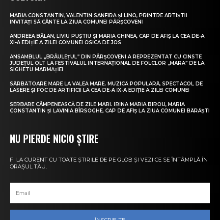
MARIA CONSTANTIN, VALENTIN SANFIRA ȘI LINO, PRINTRE ARTIȘTII
INVITAȚI SĂ CÂNTE LA ZIUA COMUNEI PÂRȘCOVENI
ANDREEA BĂLAN, LIVIU PUȘTIU ȘI MARIA GHINEA, CAP DE AFIȘ LA CEA DE-A
XI-A EDIȚIE A ZILEI COMUNEI OSICA DE JOS
ANSAMBLUL „BRÂULEȚUL” DIN PÂRȘCOVENI A REPREZENTAT CU CINSTE
JUDEȚUL OLT LA FESTIVALUL INTERNAȚIONAL DE FOLCLOR „MARA” DE LA
SIGHETU MARMAȚIEI
SĂRBĂTOARE MARE LA VALEA MARE. MUZICĂ POPULARĂ, SPECTACOL DE
LASERE ȘI FOC DE ARTIFICII LA CEA DE-A IX-A EDIȚIE A ZILEI COMUNEI
SERBARE CÂMPENEASCĂ DE ZILE MARI. IRINA MARIA BIROU, MARIA
CONSTANTIN ȘI LAVINIA BÎRSOGHE, CAP DE AFIȘ LA ZIUA COMUNEI BĂRĂȘTI
NU PIERDE NICIO ȘTIRE
FI LA CURENT CU TOATE ȘTIRILE DE PE GLOB ȘI VEZI CE SE ÎNTÂMPLĂ ÎN
ORAȘUL TĂU.
ÎNSCRIE-TE