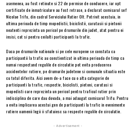
asemenea, au fost retinute si 22 de permise de conducere, iar opt
certificate de inmatriculare au fost retrase, a declarat comisarul sef
Nicolae Trifu, din cadrul Serviciului Rutier Olt. Potrivit acestuia, in
ultima perioada de timp mopedistii, biciclistii, carutasii si pietonii
neatenti reprezinta un pericol pe drumurile din judet, atat pentru ei
insisi, cat si pentru ceilalti participanti la trafic.
Daca pe drumurile nationale si pe cele europene se constata ca
participantii la trafic au constientizat in ultima perioada de timp ca
numai respectand regulile de circulatie pot evita producerea
accidentelor rutiere, pe drumurile judetene si comunale situatia este
cu totul diferita. Aici avem de-a face cu o alta categorie de
participanti la trafic, respectiv, biciclisti, pietoni, carutasi si
mopedisti care reprezinta un pericol pentru traficul rutier prin
indisciplina de care dau dovada, a mai adaugat comisarul Trifu. Pentru
a evita implicarea acestui gen de participanti la trafic in evenimente
rutiere oamenii legii ii sfatuiesc sa respecte regulile de circulatie.
- Advertisement -