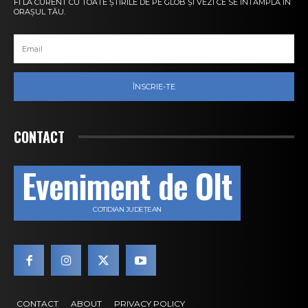
FI LA CURENT CU TOATE ȘTIRILE DE PE GLOB ȘI VEZI CE SE ÎNTÂMPLĂ ÎN
ORAȘUL TĂU.
ÎNSCRIE-TE
CONTACT
Eveniment de Olt
COTIDIAN JUDEȚEAN
CONTACT
ABOUT
PRIVACY POLICY