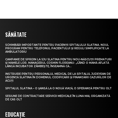
SĂNĂTATE
SCHIMBĂRI IMPORTANTE PENTRU PACIENȚII SPITALULUI SLATINA. NOUL
PROGRAM PENTRU TELEFONUL PACIENTULUI ȘI REGULI SIMPLIFICATE LA
AMBULATORIU
CAMPANIE DE SPRIJIN LA SJU SLATINA PENTRU NOU-NĂSCUȚII PREMATURI
ȘI MAMELE LOR. MANAGERUL COSMIN FLOREANU: „CÂND O MAMĂ AFLATĂ
LÂNGĂ INCUBATOR ZÂMBEȘTE, ÎNSEAMNĂ CĂ...
INSTRUIRE PENTRU PERSONALUL MEDICAL DE LA SPITALUL JUDEȚEAN DE
URGENȚĂ SLATINA ÎN DOMENIUL CODIFICĂRII ȘI FINANȚĂRII CAZURILOR DE
ACUȚI
SPITALUL SLATINA – O ȘANSĂ LA O NOUĂ VIAȚĂ, O SPERANȚĂ PENTRU OLT
SESIUNE DE CONTRACTARE SERVICII MEDICALE ÎN LUNA MAI, ORGANIZATĂ
DE CAS OLT
EDUCAȚIE