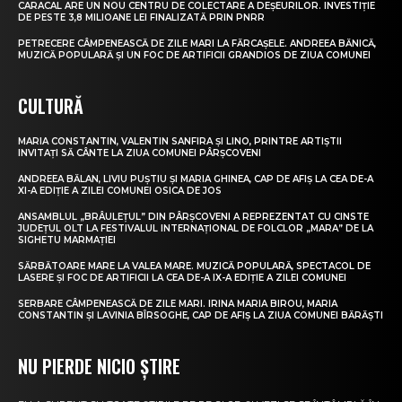
CARACAL ARE UN NOU CENTRU DE COLECTARE A DEȘEURILOR. INVESTIȚIE
DE PESTE 3,8 MILIOANE LEI FINALIZATĂ PRIN PNRR
PETRECERE CÂMPENEASCĂ DE ZILE MARI LA FĂRCAȘELE. ANDREEA BĂNICĂ,
MUZICĂ POPULARĂ ȘI UN FOC DE ARTIFICII GRANDIOS DE ZIUA COMUNEI
CULTURĂ
MARIA CONSTANTIN, VALENTIN SANFIRA ȘI LINO, PRINTRE ARTIȘTII
INVITAȚI SĂ CÂNTE LA ZIUA COMUNEI PÂRȘCOVENI
ANDREEA BĂLAN, LIVIU PUȘTIU ȘI MARIA GHINEA, CAP DE AFIȘ LA CEA DE-A
XI-A EDIȚIE A ZILEI COMUNEI OSICA DE JOS
ANSAMBLUL „BRÂULEȚUL” DIN PÂRȘCOVENI A REPREZENTAT CU CINSTE
JUDEȚUL OLT LA FESTIVALUL INTERNAȚIONAL DE FOLCLOR „MARA” DE LA
SIGHETU MARMAȚIEI
SĂRBĂTOARE MARE LA VALEA MARE. MUZICĂ POPULARĂ, SPECTACOL DE
LASERE ȘI FOC DE ARTIFICII LA CEA DE-A IX-A EDIȚIE A ZILEI COMUNEI
SERBARE CÂMPENEASCĂ DE ZILE MARI. IRINA MARIA BIROU, MARIA
CONSTANTIN ȘI LAVINIA BÎRSOGHE, CAP DE AFIȘ LA ZIUA COMUNEI BĂRĂȘTI
NU PIERDE NICIO ȘTIRE