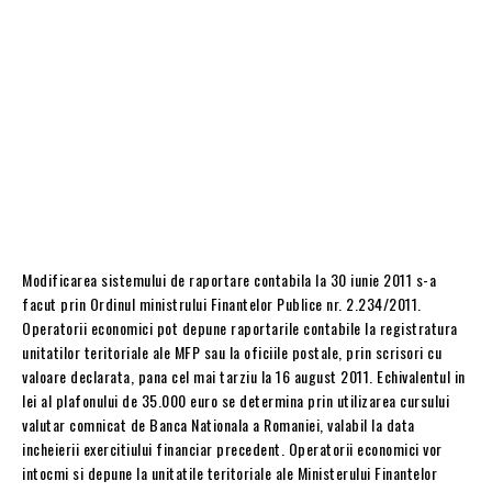
Modificarea sistemului de raportare contabila la 30 iunie 2011 s-a
facut prin Ordinul ministrului Finantelor Publice nr. 2.234/2011.
Operatorii economici pot depune raportarile contabile la registratura
unitatilor teritoriale ale MFP sau la oficiile postale, prin scrisori cu
valoare declarata, pana cel mai tarziu la 16 august 2011. Echivalentul in
lei al plafonului de 35.000 euro se determina prin utilizarea cursului
valutar comnicat de Banca Nationala a Romaniei, valabil la data
incheierii exercitiului financiar precedent. Operatorii economici vor
intocmi si depune la unitatile teritoriale ale Ministerului Finantelor