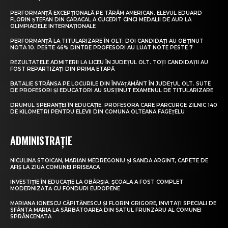
PERFORMANȚĂ EXCEPȚIONALĂ PE TĂRÂM AMERICAN. ELEVUL EDUARD
FLORIN ȘTEFAN DIN CARACAL A CUCERIT CINCI MEDALII DE AUR LA
OLIMPIADELE INTERNAȚIONALE
PERFORMANȚĂ LA TITULARIZARE ÎN OLT: DOI CANDIDAȚI AU OBȚINUT
NOTA 10. PESTE 46% DINTRE PROFESORI AU LUAT NOTE PESTE 7
REZULTATELE ADMITERII LA LICEU ÎN JUDEȚUL OLT. TOȚI CANDIDAȚII AU
FOST REPARTIZAȚI DIN PRIMA ETAPĂ
BĂTĂLIE STRÂNSĂ PE LOCURILE DIN ÎNVĂȚĂMÂNT ÎN JUDEȚUL OLT. SUTE
DE PROFESORI ȘI EDUCATORI AU SUSȚINUT EXAMENUL DE TITULARIZARE
DRUMUL SPERANȚEI ÎN EDUCAȚIE. PROFESORA CARE PARCURGE ZILNIC 140
DE KILOMETRI PENTRU ELEVII DIN COMUNA OLTEANĂ FĂGEȚELU
ADMINISTRAȚIE
NICULINA STOICAN, MARIAN MEDREGONIU ȘI SANDA ARGINT, CAPETE DE
AFIȘ LA ZIUA COMUNEI PRISEACA
INVESTIȚIE ÎN EDUCAȚIE LA OBÂRȘIA. ȘCOALA A FOST COMPLET
MODERNIZATĂ CU FONDURI EUROPENE
MARIANA IONESCU CĂPITĂNESCU ȘI FLORIN GRIGORE, INVITAȚI SPECIALI DE
SFÂNTA MARIA LA SĂRBĂTOAREA DIN SATUL FRUNZARU AL COMUNEI
SPRÂNCENATA