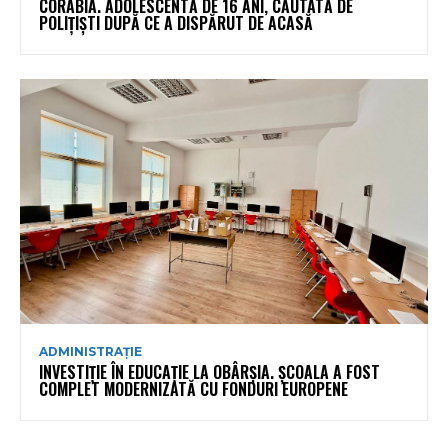
CORABIA. ADOLESCENTĂ DE 16 ANI, CĂUTATĂ DE
POLIȚIȘTI DUPĂ CE A DISPĂRUT DE ACASĂ
ADMINISTRAȚIE
INVESTIȚIE ÎN EDUCAȚIE LA OBÂRȘIA. ȘCOALA A FOST
COMPLET MODERNIZATĂ CU FONDURI EUROPENE