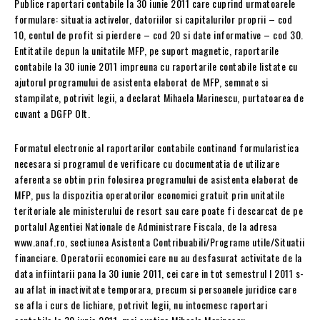
Publice raportari contabile la 30 iunie 2011 care cuprind urmatoarele
formulare: situatia activelor, datoriilor si capitalurilor proprii – cod
10, contul de profit si pierdere – cod 20 si date informative – cod 30.
Entitatile depun la unitatile MFP, pe suport magnetic, raportarile
contabile la 30 iunie 2011 impreuna cu raportarile contabile listate cu
ajutorul programului de asistenta elaborat de MFP, semnate si
stampilate, potrivit legii, a declarat Mihaela Marinescu, purtatoarea de
cuvant a DGFP Olt.
Formatul electronic al raportarilor contabile continand formularistica
necesara si programul de verificare cu documentatia de utilizare
aferenta se obtin prin folosirea programului de asistenta elaborat de
MFP, pus la dispozitia operatorilor economici gratuit prin unitatile
teritoriale ale ministerului de resort sau care poate fi descarcat de pe
portalul Agentiei Nationale de Administrare Fiscala, de la adresa
www.anaf.ro, sectiunea Asistenta Contribuabili/Programe utile/Situatii
financiare. Operatorii economici care nu au desfasurat activitate de la
data infiintarii pana la 30 iunie 2011, cei care in tot semestrul I 2011 s-
au aflat in inactivitate temporara, precum si persoanele juridice care
se afla i curs de lichiare, potrivit legii, nu intocmesc raportari