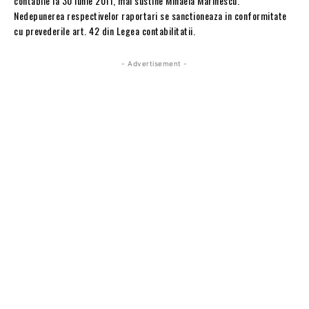
contabile la 30 iunie 2011, mai sustine Mihaela Marinescu.
Nedepunerea respectivelor raportari se sanctioneaza in conformitate
cu prevederile art. 42 din Legea contabilitatii.
- Advertisement -