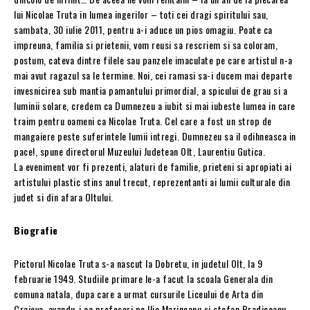
lui Nicolae Truta in lumea ingerilor – toti cei dragi spiritului sau,
sambata, 30 iulie 2011, pentru a-i aduce un pios omagiu. Poate ca
impreuna, familia si prietenii, vom reusi sa rescriem si sa coloram,
postum, cateva dintre filele sau panzele imaculate pe care artistul n-a
mai avut ragazul sa le termine. Noi, cei ramasi sa-i ducem mai departe
invesnicirea sub mantia pamantului primordial, a spicului de grau si a
luminii solare, credem ca Dumnezeu a iubit si mai iubeste lumea in care
traim pentru oameni ca Nicolae Truta. Cel care a fost un strop de
mangaiere peste suferintele lumii intregi. Dumnezeu sa il odihneasca in
pace!, spune directorul Muzeului Judetean Olt, Laurentiu Gutica.
La eveniment vor fi prezenti, alaturi de familie, prieteni si apropiati ai
artistului plastic stins anul trecut, reprezentanti ai lumii culturale din
judet si din afara Oltului.
Biografie
Pictorul Nicolae Truta s-a nascut la Dobretu, in judetul Olt, la 9
februarie 1949. Studiile primare le-a facut la scoala Generala din
comuna natala, dupa care a urmat cursurile Liceului de Arta din
Craiova, avandu-i ca profesori pe Ilie Marineanu si stefan Bradiceanu.