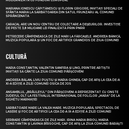
MODERNIZATĂ CU FONDURI EUROPENE
MARIANA IONESCU CĂPITĂNESCU ȘI FLORIN GRIGORE, INVITAȚI SPECIALI DE
SFÂNTA MARIA LA SĂRBĂTOAREA DIN SATUL FRUNZARU AL COMUNEI
SPRÂNCENATA
CARACAL ARE UN NOU CENTRU DE COLECTARE A DEȘEURILOR. INVESTIȚIE
DE PESTE 3,8 MILIOANE LEI FINALIZATĂ PRIN PNRR
PETRECERE CÂMPENEASCĂ DE ZILE MARI LA FĂRCAȘELE. ANDREEA BĂNICĂ,
MUZICĂ POPULARĂ ȘI UN FOC DE ARTIFICII GRANDIOS DE ZIUA COMUNEI
CULTURĂ
MARIA CONSTANTIN, VALENTIN SANFIRA ȘI LINO, PRINTRE ARTIȘTII
INVITAȚI SĂ CÂNTE LA ZIUA COMUNEI PÂRȘCOVENI
ANDREEA BĂLAN, LIVIU PUȘTIU ȘI MARIA GHINEA, CAP DE AFIȘ LA CEA DE-A
XI-A EDIȚIE A ZILEI COMUNEI OSICA DE JOS
ANSAMBLUL „BRÂULEȚUL” DIN PÂRȘCOVENI A REPREZENTAT CU CINSTE
JUDEȚUL OLT LA FESTIVALUL INTERNAȚIONAL DE FOLCLOR „MARA” DE LA
SIGHETU MARMAȚIEI
SĂRBĂTOARE MARE LA VALEA MARE. MUZICĂ POPULARĂ, SPECTACOL DE
LASERE ȘI FOC DE ARTIFICII LA CEA DE-A IX-A EDIȚIE A ZILEI COMUNEI
SERBARE CÂMPENEASCĂ DE ZILE MARI. IRINA MARIA BIROU, MARIA
CONSTANTIN ȘI LAVINIA BÎRSOGHE, CAP DE AFIȘ LA ZIUA COMUNEI BĂRĂȘTI