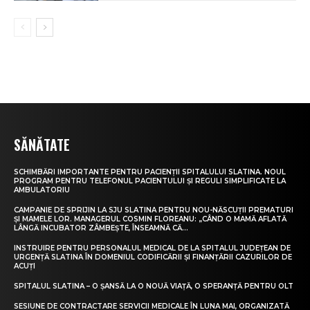
SĂNĂTATE
SCHIMBĂRI IMPORTANTE PENTRU PACIENȚII SPITALULUI SLATINA. NOUL
PROGRAM PENTRU TELEFONUL PACIENTULUI ȘI REGULI SIMPLIFICATE LA
AMBULATORIU
CAMPANIE DE SPRIJIN LA SJU SLATINA PENTRU NOU-NĂSCUȚII PREMATURI
ȘI MAMELE LOR. MANAGERUL COSMIN FLOREANU: „CÂND O MAMĂ AFLATĂ
LÂNGĂ INCUBATOR ZÂMBEȘTE, ÎNSEAMNĂ CĂ...
INSTRUIRE PENTRU PERSONALUL MEDICAL DE LA SPITALUL JUDEȚEAN DE
URGENȚĂ SLATINA ÎN DOMENIUL CODIFICĂRII ȘI FINANȚĂRII CAZURILOR DE
ACUȚI
SPITALUL SLATINA – O ȘANSĂ LA O NOUĂ VIAȚĂ, O SPERANȚĂ PENTRU OLT
SESIUNE DE CONTRACTARE SERVICII MEDICALE ÎN LUNA MAI, ORGANIZATĂ