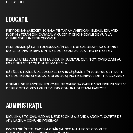
DE CAS OLT
EDUCAȚIE
PERFORMANȚĂ EXCEPȚIONALĂ PE TĂRÂM AMERICAN. ELEVUL EDUARD
FLORIN ȘTEFAN DIN CARACAL A CUCERIT CINCI MEDALII DE AUR LA
OLIMPIADELE INTERNAȚIONALE
PERFORMANȚĂ LA TITULARIZARE ÎN OLT: DOI CANDIDAȚI AU OBȚINUT
NOTA 10. PESTE 46% DINTRE PROFESORI AU LUAT NOTE PESTE 7
REZULTATELE ADMITERII LA LICEU ÎN JUDEȚUL OLT. TOȚI CANDIDAȚII AU
FOST REPARTIZAȚI DIN PRIMA ETAPĂ
BĂTĂLIE STRÂNSĂ PE LOCURILE DIN ÎNVĂȚĂMÂNT ÎN JUDEȚUL OLT. SUTE
DE PROFESORI ȘI EDUCATORI AU SUSȚINUT EXAMENUL DE TITULARIZARE
DRUMUL SPERANȚEI ÎN EDUCAȚIE. PROFESORA CARE PARCURGE ZILNIC 140
DE KILOMETRI PENTRU ELEVII DIN COMUNA OLTEANĂ FĂGEȚELU
ADMINISTRAȚIE
NICULINA STOICAN, MARIAN MEDREGONIU ȘI SANDA ARGINT, CAPETE DE
AFIȘ LA ZIUA COMUNEI PRISEACA
INVESTIȚIE ÎN EDUCAȚIE LA OBÂRȘIA. ȘCOALA A FOST COMPLET