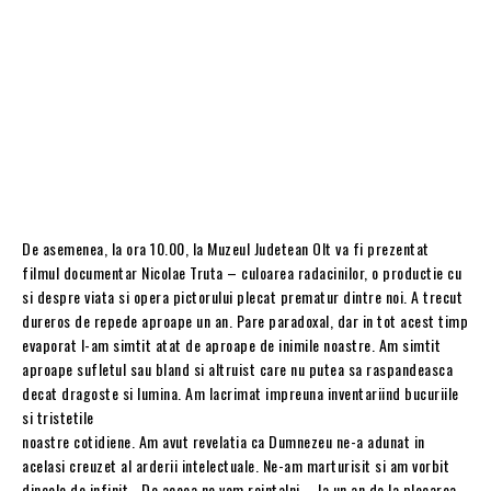
De asemenea, la ora 10.00, la Muzeul Judetean Olt va fi prezentat
filmul documentar Nicolae Truta – culoarea radacinilor, o productie cu
si despre viata si opera pictorului plecat prematur dintre noi. A trecut
dureros de repede aproape un an. Pare paradoxal, dar in tot acest timp
evaporat l-am simtit atat de aproape de inimile noastre. Am simtit
aproape sufletul sau bland si altruist care nu putea sa raspandeasca
decat dragoste si lumina. Am lacrimat impreuna inventariind bucuriile
si tristetile
noastre cotidiene. Am avut revelatia ca Dumnezeu ne-a adunat in
acelasi creuzet al arderii intelectuale. Ne-am marturisit si am vorbit
dincolo de infinit… De aceea ne vom reintalni – la un an de la plecarea