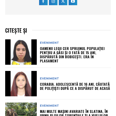
CITEȘTE ȘI
EVENIMENT
OAMENII LEGII CER SPRIJINUL POPULAȚIEI
PENTRU A GĂSI ȘI O FATĂ DE 15 ANI,
DISPĂRUTĂ DIN BOBICEȘTI. ERA ÎN
PLASAMENT
EVENIMENT
CORABIA. ADOLESCENTĂ DE 16 ANI, CĂUTATĂ
DE POLIȚIȘTI DUPĂ CE A DISPĂRUT DE ACASĂ
EVENIMENT
MAI MULTE MAȘINI AVARIATE ÎN SLATINA, ÎN
URMA PLOILOR TORENȚIALE ȘI A VIJELIILOR