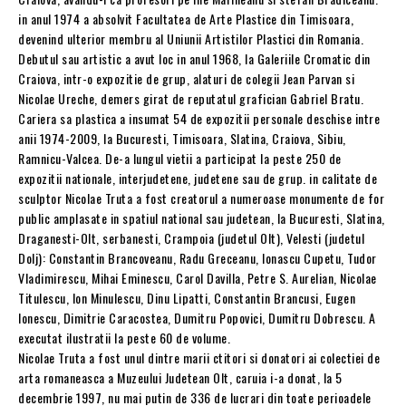
in anul 1974 a absolvit Facultatea de Arte Plastice din Timisoara,
devenind ulterior membru al Uniunii Artistilor Plastici din Romania.
Debutul sau artistic a avut loc in anul 1968, la Galeriile Cromatic din
Craiova, intr-o expozitie de grup, alaturi de colegii Jean Parvan si
Nicolae Ureche, demers girat de reputatul grafician Gabriel Bratu.
Cariera sa plastica a insumat 54 de expozitii personale deschise intre
anii 1974-2009, la Bucuresti, Timisoara, Slatina, Craiova, Sibiu,
Ramnicu-Valcea. De-a lungul vietii a participat la peste 250 de
expozitii nationale, interjudetene, judetene sau de grup. in calitate de
sculptor Nicolae Truta a fost creatorul a numeroase monumente de for
public amplasate in spatiul national sau judetean, la Bucuresti, Slatina,
Draganesti-Olt, serbanesti, Crampoia (judetul Olt), Velesti (judetul
Dolj): Constantin Brancoveanu, Radu Greceanu, Ionascu Cupetu, Tudor
Vladimirescu, Mihai Eminescu, Carol Davilla, Petre S. Aurelian, Nicolae
Titulescu, Ion Minulescu, Dinu Lipatti, Constantin Brancusi, Eugen
Ionescu, Dimitrie Caracostea, Dumitru Popovici, Dumitru Dobrescu. A
executat ilustratii la peste 60 de volume.
Nicolae Truta a fost unul dintre marii ctitori si donatori ai colectiei de
arta romaneasca a Muzeului Judetean Olt, caruia i-a donat, la 5
decembrie 1997, nu mai putin de 336 de lucrari din toate perioadele