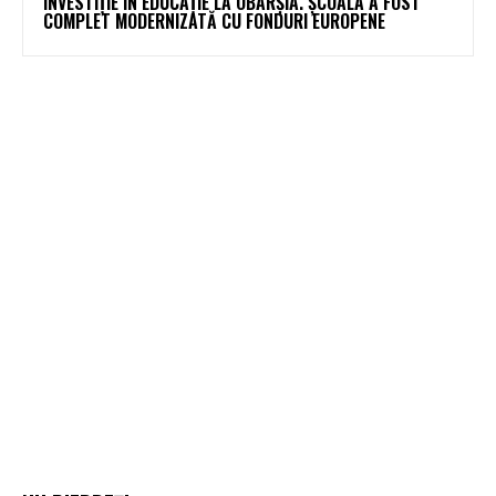
INVESTIȚIE ÎN EDUCAȚIE LA OBÂRȘIA. ȘCOALA A FOST
COMPLET MODERNIZATĂ CU FONDURI EUROPENE