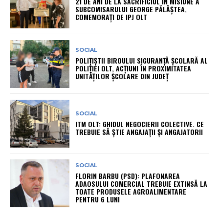
21 DE ANI DE LA SACRIFICIUL ÎN MISIUNE A
SUBCOMISARULUI GEORGE PĂLĂȘTEA,
COMEMORAȚI DE IPJ OLT
SOCIAL
POLIȚIȘTII BIROULUI SIGURANȚĂ ȘCOLARĂ AL
POLIȚIEI OLT, ACȚIUNI ÎN PROXIMITATEA
UNITĂȚILOR ȘCOLARE DIN JUDEȚ
SOCIAL
ITM OLT: GHIDUL NEGOCIERII COLECTIVE. CE
TREBUIE SĂ ȘTIE ANGAJAȚII ȘI ANGAJATORII
SOCIAL
FLORIN BARBU (PSD): PLAFONAREA
ADAOSULUI COMERCIAL TREBUIE EXTINSĂ LA
TOATE PRODUSELE AGROALIMENTARE
PENTRU 6 LUNI