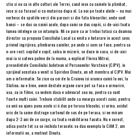
stiu si eu ca in alte colturi ale Terrei, cand iese cu cainele la plimbat,
iese si cu farasul si cu maturica dupa el. La noi pe toate aleile – nu mai
vorbesc de spatiile verzi din parcuri si din fata blocurilor, unde sunt
banci – se duc cu cainii acolo, dupa caini se duc copiii, si de-aici toata
lumea intelege ce se intampla. Mi se pare ca ar trebui totusi ca doamna
director sa propuna Consiliului Local sa emita o hotarare in acest sens
privind ingrijirea, plimbarea cainilor, pe unde si cum se face, pentru ca
n-are rost; copilul e copil, calca in mizerii, se duce in casa, si de-aici
mai ia si cateva palme de la mama, a explicat Florea Mitroi,
presedintele Consiliului Judetean al Persoanelor Varstnice (CJPV). in
sprijinul acestuia a venit si Spiridon Dinuta, un alt membru al CJPV. Mai
am o informatie. Se zice ca cei de la Craiova isi arunca cainii la noi, la
Slatina; nu e bine, avem destule organe care pot sa faca o urmarire,
asa, ca in filme, sa vedem daca e adevarat sau nu, pentru ca sunt
foarte multi caini. Trebuie stabilit unde sa mearga acesti caini, pentru
ca unii au ajuns pana acolo si ii duc pe terasa blocului, si urina, acidul
uric de la caine distruge cartonul de sus de pe terasa, si ne miram
dupa 2-3 ani de ce curge, cu toata reabilitarea facuta. Nu e corect,
adica peste tot sa se inchida terasele; va dau exemplu la CAM 2, am
informatii eu, a motivat Dinuta.