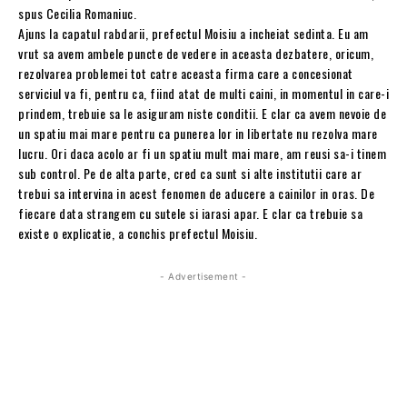
spus Cecilia Romaniuc.
Ajuns la capatul rabdarii, prefectul Moisiu a incheiat sedinta. Eu am
vrut sa avem ambele puncte de vedere in aceasta dezbatere, oricum,
rezolvarea problemei tot catre aceasta firma care a concesionat
serviciul va fi, pentru ca, fiind atat de multi caini, in momentul in care-i
prindem, trebuie sa le asiguram niste conditii. E clar ca avem nevoie de
un spatiu mai mare pentru ca punerea lor in libertate nu rezolva mare
lucru. Ori daca acolo ar fi un spatiu mult mai mare, am reusi sa-i tinem
sub control. Pe de alta parte, cred ca sunt si alte institutii care ar
trebui sa intervina in acest fenomen de aducere a cainilor in oras. De
fiecare data strangem cu sutele si iarasi apar. E clar ca trebuie sa
existe o explicatie, a conchis prefectul Moisiu.
- Advertisement -