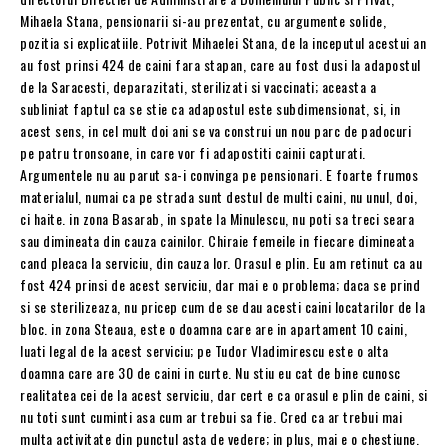
Mihaela Stana, pensionarii si-au prezentat, cu argumente solide,
pozitia si explicatiile. Potrivit Mihaelei Stana, de la inceputul acestui an
au fost prinsi 424 de caini fara stapan, care au fost dusi la adapostul
de la Saracesti, deparazitati, sterilizati si vaccinati; aceasta a
subliniat faptul ca se stie ca adapostul este subdimensionat, si, in
acest sens, in cel mult doi ani se va construi un nou parc de padocuri
pe patru tronsoane, in care vor fi adapostiti cainii capturati.
Argumentele nu au parut sa-i convinga pe pensionari. E foarte frumos
materialul, numai ca pe strada sunt destul de multi caini, nu unul, doi,
ci haite. in zona Basarab, in spate la Minulescu, nu poti sa treci seara
sau dimineata din cauza cainilor. Chiraie femeile in fiecare dimineata
cand pleaca la serviciu, din cauza lor. Orasul e plin. Eu am retinut ca au
fost 424 prinsi de acest serviciu, dar mai e o problema; daca se prind
si se sterilizeaza, nu pricep cum de se dau acesti caini locatarilor de la
bloc. in zona Steaua, este o doamna care are in apartament 10 caini,
luati legal de la acest serviciu; pe Tudor Vladimirescu este o alta
doamna care are 30 de caini in curte. Nu stiu eu cat de bine cunosc
realitatea cei de la acest serviciu, dar cert e ca orasul e plin de caini, si
nu toti sunt cuminti asa cum ar trebui sa fie. Cred ca ar trebui mai
multa activitate din punctul asta de vedere; in plus, mai e o chestiune.