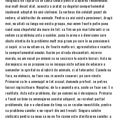
indignata de faptul ca se cauta solutii pentru stoparea fenomenului;
mai mult decat atat, aceasta a aratat cu degetul comportamentul
inadecvat adoptat de unii slatineni. Eu vorbesc din celalalt punct de
vedere, al iubitorilor de animale. Pentru ca aici exista pensionari, dragii
mei, nu uitati ca langa noi exista groapa, mai avem foarte putin pana
cand suna clopotelul ala mare de tot; sa fim un pic mai toleranti si sa
vedem ca problema asta a cainilor, pana la urma e o diversiune care
abate atentia de la probleme mult mai grave pe care le au pensionarii
si copiii. si sa nu uitam ca, de foarte multe ori, agresivitatea e reactia
la comportamentul omului. Auzim pe strada obscenitati, mizerie
morala, nu am vazut pe nimeni sa se sesizeze la aceste lucruri. Asta nu
deranjeaza; eu as propune sa se inceapa niste actiuni de educare a
oamenilor in spiritul nu al iubirii de animale, ci al tolerantei. Cainele nu
fura, nu violeaza, nu face rau; in aceste scuaruri, pe care cinste
Primariei ca le-a amenajat in tot orasul, domnule prefect, se petrec
lucruri ingrozitoare. Noaptea, de la o anumita ora, acolo se face sex. E o
realitate. Asta este problema, dar pe oameni nu ii deranjeaza. Primaria
a facut un bine cu amenajarea acestui adapost, au rezolvat partial
problemele, dar e o chestiune de timp sa se rezolve investitiile, pentru
ca problema cainilor e un report din anii trecuti. Singura solutie
civilizata pentru ca noua sa nu ne fie rusine este sterilizarea cainilor, a