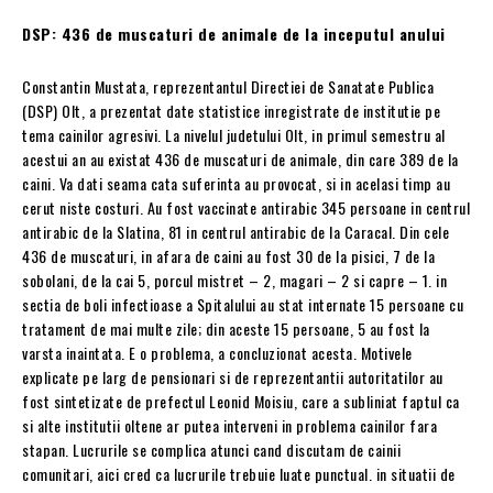
DSP: 436 de muscaturi de animale de la inceputul anului
Constantin Mustata, reprezentantul Directiei de Sanatate Publica
(DSP) Olt, a prezentat date statistice inregistrate de institutie pe
tema cainilor agresivi. La nivelul judetului Olt, in primul semestru al
acestui an au existat 436 de muscaturi de animale, din care 389 de la
caini. Va dati seama cata suferinta au provocat, si in acelasi timp au
cerut niste costuri. Au fost vaccinate antirabic 345 persoane in centrul
antirabic de la Slatina, 81 in centrul antirabic de la Caracal. Din cele
436 de muscaturi, in afara de caini au fost 30 de la pisici, 7 de la
sobolani, de la cai 5, porcul mistret – 2, magari – 2 si capre – 1. in
sectia de boli infectioase a Spitalului au stat internate 15 persoane cu
tratament de mai multe zile; din aceste 15 persoane, 5 au fost la
varsta inaintata. E o problema, a concluzionat acesta. Motivele
explicate pe larg de pensionari si de reprezentantii autoritatilor au
fost sintetizate de prefectul Leonid Moisiu, care a subliniat faptul ca
si alte institutii oltene ar putea interveni in problema cainilor fara
stapan. Lucrurile se complica atunci cand discutam de cainii
comunitari, aici cred ca lucrurile trebuie luate punctual. in situatii de