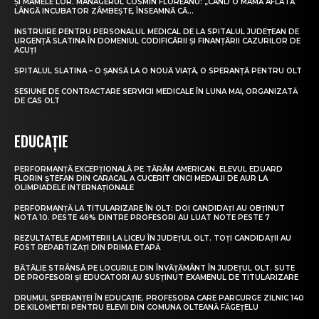
ȘI MAMELE LOR. MANAGERUL COSMIN FLOREANU: „CÂND O MAMĂ AFLATĂ
LÂNGĂ INCUBATOR ZÂMBEȘTE, ÎNSEAMNĂ CĂ...
INSTRUIRE PENTRU PERSONALUL MEDICAL DE LA SPITALUL JUDEȚEAN DE
URGENȚĂ SLATINA ÎN DOMENIUL CODIFICĂRII ȘI FINANȚĂRII CAZURILOR DE
ACUȚI
SPITALUL SLATINA – O ȘANSĂ LA O NOUĂ VIAȚĂ, O SPERANȚĂ PENTRU OLT
SESIUNE DE CONTRACTARE SERVICII MEDICALE ÎN LUNA MAI, ORGANIZATĂ
DE CAS OLT
EDUCAȚIE
PERFORMANȚĂ EXCEPȚIONALĂ PE TĂRÂM AMERICAN. ELEVUL EDUARD
FLORIN ȘTEFAN DIN CARACAL A CUCERIT CINCI MEDALII DE AUR LA
OLIMPIADELE INTERNAȚIONALE
PERFORMANȚĂ LA TITULARIZARE ÎN OLT: DOI CANDIDAȚI AU OBȚINUT
NOTA 10. PESTE 46% DINTRE PROFESORI AU LUAT NOTE PESTE 7
REZULTATELE ADMITERII LA LICEU ÎN JUDEȚUL OLT. TOȚI CANDIDAȚII AU
FOST REPARTIZAȚI DIN PRIMA ETAPĂ
BĂTĂLIE STRÂNSĂ PE LOCURILE DIN ÎNVĂȚĂMÂNT ÎN JUDEȚUL OLT. SUTE
DE PROFESORI ȘI EDUCATORI AU SUSȚINUT EXAMENUL DE TITULARIZARE
DRUMUL SPERANȚEI ÎN EDUCAȚIE. PROFESORA CARE PARCURGE ZILNIC 140
DE KILOMETRI PENTRU ELEVII DIN COMUNA OLTEANĂ FĂGEȚELU