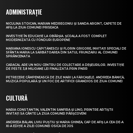
ADMINISTRAȚIE
NICULINA STOICAN, MARIAN MEDREGONIU ȘI SANDA ARGINT, CAPETE DE
AFIȘ LA ZIUA COMUNEI PRISEACA
INVESTIȚIE ÎN EDUCAȚIE LA OBÂRȘIA. ȘCOALA A FOST COMPLET
MODERNIZATĂ CU FONDURI EUROPENE
MARIANA IONESCU CĂPITĂNESCU ȘI FLORIN GRIGORE, INVITAȚI SPECIALI DE
SFÂNTA MARIA LA SĂRBĂTOAREA DIN SATUL FRUNZARU AL COMUNEI
SPRÂNCENATA
CARACAL ARE UN NOU CENTRU DE COLECTARE A DEȘEURILOR. INVESTIȚIE
DE PESTE 3,8 MILIOANE LEI FINALIZATĂ PRIN PNRR
PETRECERE CÂMPENEASCĂ DE ZILE MARI LA FĂRCAȘELE. ANDREEA BĂNICĂ,
MUZICĂ POPULARĂ ȘI UN FOC DE ARTIFICII GRANDIOS DE ZIUA COMUNEI
CULTURĂ
MARIA CONSTANTIN, VALENTIN SANFIRA ȘI LINO, PRINTRE ARTIȘTII
INVITAȚI SĂ CÂNTE LA ZIUA COMUNEI PÂRȘCOVENI
ANDREEA BĂLAN, LIVIU PUȘTIU ȘI MARIA GHINEA, CAP DE AFIȘ LA CEA DE-A
XI-A EDIȚIE A ZILEI COMUNEI OSICA DE JOS