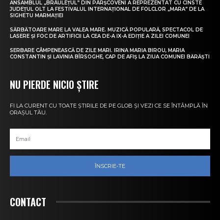
ANSAMBLUL „BRÂULEȚUL” DIN PÂRȘCOVENI A REPREZENTAT CU CINSTE
JUDEȚUL OLT LA FESTIVALUL INTERNAȚIONAL DE FOLCLOR „MARA” DE LA
SIGHETU MARMAȚIEI
SĂRBĂTOARE MARE LA VALEA MARE. MUZICĂ POPULARĂ, SPECTACOL DE
LASERE ȘI FOC DE ARTIFICII LA CEA DE-A IX-A EDIȚIE A ZILEI COMUNEI
SERBARE CÂMPENEASCĂ DE ZILE MARI. IRINA MARIA BIROU, MARIA
CONSTANTIN ȘI LAVINIA BÎRSOGHE, CAP DE AFIȘ LA ZIUA COMUNEI BĂRĂȘTI
NU PIERDE NICIO ȘTIRE
FI LA CURENT CU TOATE ȘTIRILE DE PE GLOB ȘI VEZI CE SE ÎNTÂMPLĂ ÎN
ORAȘUL TĂU.
ÎNSCRIE-TE
CONTACT