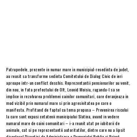
Patrupedele, prezente in numar mare in municipiul-resedinta de judet,
au reusit sa transforme sedinta Comitetului de Dialog Civic de ieri
aproape intr-un conflict deschis. Reprezentantii pensionarilor au venit,
din nou, in fata prefectului de Olt, Leonid Moisiu, rugandu-l sa se
implice in rezolvarea problemei cainilor comunitari, care deranjeaza in
mod vizibil prin numarul mare si prin agresivitatea pe care o
manifesta. Profitand de faptul ca tema propusa – Prevenirea riscului
la care sunt expusi cetatenii municipiului Slatina, avand in vedere
numarul mare de caini comunitari – i-a reunit atat pe iubitorii de
animale, cat si pe reprezentantii autoritatilor, dintre care nu a lipsit
directorul Directiei de Administrare a Domeniului Public si Privat,