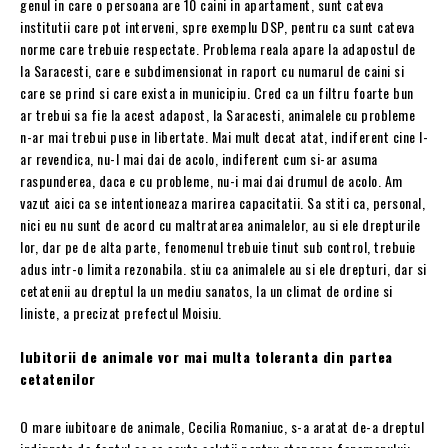
genul in care o persoana are 10 caini in apartament, sunt cateva
institutii care pot interveni, spre exemplu DSP, pentru ca sunt cateva
norme care trebuie respectate. Problema reala apare la adapostul de
la Saracesti, care e subdimensionat in raport cu numarul de caini si
care se prind si care exista in municipiu. Cred ca un filtru foarte bun
ar trebui sa fie la acest adapost, la Saracesti, animalele cu probleme
n-ar mai trebui puse in libertate. Mai mult decat atat, indiferent cine l-
ar revendica, nu-l mai dai de acolo, indiferent cum si-ar asuma
raspunderea, daca e cu probleme, nu-i mai dai drumul de acolo. Am
vazut aici ca se intentioneaza marirea capacitatii. Sa stiti ca, personal,
nici eu nu sunt de acord cu maltratarea animalelor, au si ele drepturile
lor, dar pe de alta parte, fenomenul trebuie tinut sub control, trebuie
adus intr-o limita rezonabila. stiu ca animalele au si ele drepturi, dar si
cetatenii au dreptul la un mediu sanatos, la un climat de ordine si
liniste, a precizat prefectul Moisiu.
Iubitorii de animale vor mai multa toleranta din partea
cetatenilor
O mare iubitoare de animale, Cecilia Romaniuc, s-a aratat de-a dreptul