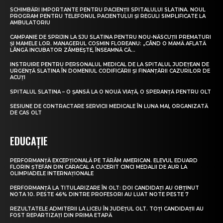
SCHIMBĂRI IMPORTANTE PENTRU PACIENȚII SPITALULUI SLATINA. NOUL
PROGRAM PENTRU TELEFONUL PACIENTULUI ȘI REGULI SIMPLIFICATE LA
AMBULATORIU
CAMPANIE DE SPRIJIN LA SJU SLATINA PENTRU NOU-NĂSCUȚII PREMATURI
ȘI MAMELE LOR. MANAGERUL COSMIN FLOREANU: „CÂND O MAMĂ AFLATĂ
LÂNGĂ INCUBATOR ZÂMBEȘTE, ÎNSEAMNĂ CĂ...
INSTRUIRE PENTRU PERSONALUL MEDICAL DE LA SPITALUL JUDEȚEAN DE
URGENȚĂ SLATINA ÎN DOMENIUL CODIFICĂRII ȘI FINANȚĂRII CAZURILOR DE
ACUȚI
SPITALUL SLATINA – O ȘANSĂ LA O NOUĂ VIAȚĂ, O SPERANȚĂ PENTRU OLT
SESIUNE DE CONTRACTARE SERVICII MEDICALE ÎN LUNA MAI, ORGANIZATĂ
DE CAS OLT
EDUCAȚIE
PERFORMANȚĂ EXCEPȚIONALĂ PE TĂRÂM AMERICAN. ELEVUL EDUARD
FLORIN ȘTEFAN DIN CARACAL A CUCERIT CINCI MEDALII DE AUR LA
OLIMPIADELE INTERNAȚIONALE
PERFORMANȚĂ LA TITULARIZARE ÎN OLT: DOI CANDIDAȚI AU OBȚINUT
NOTA 10. PESTE 46% DINTRE PROFESORI AU LUAT NOTE PESTE 7
REZULTATELE ADMITERII LA LICEU ÎN JUDEȚUL OLT. TOȚI CANDIDAȚII AU
FOST REPARTIZAȚI DIN PRIMA ETAPĂ