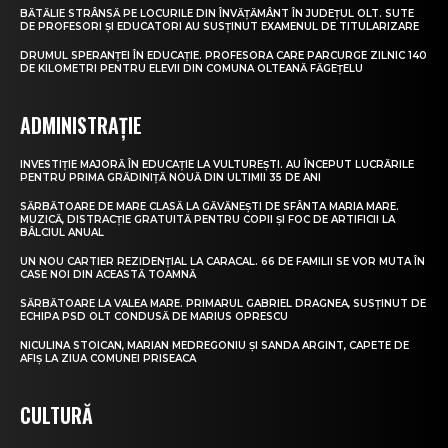
BĂTĂLIE STRÂNSĂ PE LOCURILE DIN ÎNVĂȚĂMÂNT ÎN JUDEȚUL OLT. SUTE
DE PROFESORI ȘI EDUCATORI AU SUSȚINUT EXAMENUL DE TITULARIZARE
DRUMUL SPERANȚEI ÎN EDUCAȚIE. PROFESORA CARE PARCURGE ZILNIC 140
DE KILOMETRI PENTRU ELEVII DIN COMUNA OLTEANĂ FĂGEȚELU
ADMINISTRAȚIE
INVESTIȚIE MAJORĂ ÎN EDUCAȚIE LA VULTUREȘTI. AU ÎNCEPUT LUCRĂRILE
PENTRU PRIMA GRĂDINIȚĂ NOUĂ DIN ULTIMII 35 DE ANI
SĂRBĂTOARE DE MARE CLASĂ LA GĂVĂNEȘTI DE SFÂNTA MARIA MARE.
MUZICĂ, DISTRACȚIE GRATUITĂ PENTRU COPII ȘI FOC DE ARTIFICII LA
BÂLCIUL ANUAL
UN NOU CARTIER REZIDENȚIAL LA CARACAL. 66 DE FAMILII SE VOR MUTA ÎN
CASE NOI DIN ACEASTĂ TOAMNĂ
SĂRBĂTOARE LA VALEA MARE. PRIMARUL GABRIEL DRAGNEA, SUSȚINUT DE
ECHIPA PSD OLT CONDUSĂ DE MARIUS OPRESCU
NICULINA STOICAN, MARIAN MEDREGONIU ȘI SANDA ARGINT, CAPETE DE
AFIȘ LA ZIUA COMUNEI PRISEACA
CULTURĂ