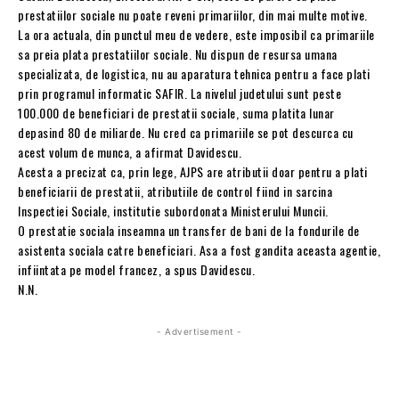
prestatiilor sociale nu poate reveni primariilor, din mai multe motive.
La ora actuala, din punctul meu de vedere, este imposibil ca primariile
sa preia plata prestatiilor sociale. Nu dispun de resursa umana
specializata, de logistica, nu au aparatura tehnica pentru a face plati
prin programul informatic SAFIR. La nivelul judetului sunt peste
100.000 de beneficiari de prestatii sociale, suma platita lunar
depasind 80 de miliarde. Nu cred ca primariile se pot descurca cu
acest volum de munca, a afirmat Davidescu.
Acesta a precizat ca, prin lege, AJPS are atributii doar pentru a plati
beneficiarii de prestatii, atributiile de control fiind in sarcina
Inspectiei Sociale, institutie subordonata Ministerului Muncii.
O prestatie sociala inseamna un transfer de bani de la fondurile de
asistenta sociala catre beneficiari. Asa a fost gandita aceasta agentie,
infiintata pe model francez, a spus Davidescu.
N.N.
- Advertisement -