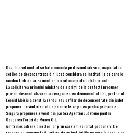
Desi la nivel central se bate moneda pe descentralizare, majoritatea
sefilor de deconcentrate din judet considera ca institutiile pe care le
conduc trebuie sa-si mentina in continuare atributiile intacte.
La solicitarea primului ministru de a primi de la prefecti propuneri
privind descentralizarea si reorganizarea deconcentratelor, prefectul
Leonid Moisiu a cerut la randul sau sefilor de deconcentrate din judet
propuneri privind atributiile pe care le-ar putea prelua primariile.
Singura propunere a venit din partea Agentiei Judetene pentru
Ocuparea Fortei de Munca Olt.
Am trimis adrese directorilor prin care am solicitat propuneri. De
raspuns au raspuns toti, unii au zis ca institutiile pe care le conduc nu