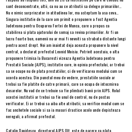
sunt deconcentrate, altii, ca nu au ce atributii sa delege primariilor…
Nu e nimic surprinzator in atitudinea lor, ma asteptam la asa ceva…
Singura institutie de la care am primit o propunere a fost Agentia
Judeteana pentru Ocuparea Fortei de Munca, care a propus ca
stabilirea si plata ajutorului de somaj sa revina primariilor. Ar fi un
lucru foarte bun, oamenii nu ar mai fi nevoiti sa strabata distante lungi
pentru acest drept. Noi am inaintat deja aceasta propunere la nivel
central, a declarat prefectul Leonid Moisiu. Potrivit acestuia, o alta
propunere trimisa la Bucuresti vizeaza Agentia Judeteana pentru
Prestatii Sociale (AJPS), institutie care, in opinia prefectului, ar trebui
sa se ocupe nu de plata prestatiilor, ci de verificarea modului cum se
acorda acestea. Din punctul meu de vedere, prestatiile sociale ar
trebui sa fie platite de catre primarii, care se ocupa de intocmirea
dosarelor. Nu vad de ce trebuie sa fie plimbati banii prin AJPS. Rolul
acestei institutii ar trebui sa fie unul de control, nu de postas
verificator. Ei ar trebui sa aiba alte atributii, sa verifice modul cum se
fac anchetele sociale si sa ia masuri drastice acolo unde depisteaza
nereguli, a afirmat prefectul.
Catalin Davidescu, directorul AJPS Olt, este de parere ca plata