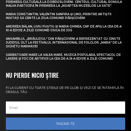
PREMIERĂ CULTURALĂ LA DOBROSLOVENI. CENTRUL CULTURAL ROMULA
MALVA PARTICIPĂ ÎN PREMIERĂ LA „NOAPTEA MUZEELOR LA SATE”
MARIA CONSTANTIN, VALENTIN SANFIRA ȘI LINO, PRINTRE ARTIȘTII
INVITAȚI SĂ CÂNTE LA ZIUA COMUNEI PÂRȘCOVENI
ANDREEA BĂLAN, LIVIU PUȘTIU ȘI MARIA GHINEA, CAP DE AFIȘ LA CEA DE-A
XI-A EDIȚIE A ZILEI COMUNEI OSICA DE JOS
ANSAMBLUL „BRÂULEȚUL” DIN PÂRȘCOVENI A REPREZENTAT CU CINSTE
JUDEȚUL OLT LA FESTIVALUL INTERNAȚIONAL DE FOLCLOR „MARA” DE LA
SIGHETU MARMAȚIEI
SĂRBĂTOARE MARE LA VALEA MARE. MUZICĂ POPULARĂ, SPECTACOL DE
LASERE ȘI FOC DE ARTIFICII LA CEA DE-A IX-A EDIȚIE A ZILEI COMUNEI
NU PIERDE NICIO ȘTIRE
FI LA CURENT CU TOATE ȘTIRILE DE PE GLOB ȘI VEZI CE SE ÎNTÂMPLĂ ÎN
ORAȘUL TĂU.
ÎNSCRIE-TE