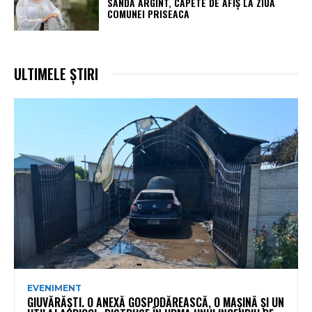
SANDA ARGINT, CAPETE DE AFIȘ LA ZIUA
COMUNEI PRISEACA
ULTIMELE ȘTIRI
EVENIMENT
GIUVĂRĂȘTI. O ANEXĂ GOSPODĂREASCĂ, O MAȘINĂ ȘI UN