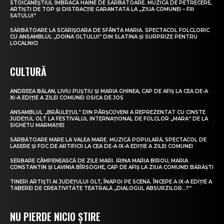
STOICĂNEȘTIUL ÎMBRACĂ HAINE DE SĂRBĂTOARE. MUZICĂ DE PETRECERE,
ARTIȘTI DE TOP ȘI DISTRACȚIE GARANTATĂ LA „ZIUA COMUNEI – FIII
SATULUI”
SĂRBĂTOARE LA SCĂRIȘOARA DE SFÂNTA MARIA. SPECTACOL FOLCLORIC
CU ANSAMBLUL „DOINA OLTULUI” DIN SLATINA ȘI SURPRIZE PENTRU
LOCALNICI
CULTURĂ
ANDREEA BĂLAN, LIVIU PUȘTIU ȘI MARIA GHINEA, CAP DE AFIȘ LA CEA DE-A
XI-A EDIȚIE A ZILEI COMUNEI OSICA DE JOS
ANSAMBLUL „BRÂULEȚUL” DIN PÂRȘCOVENI A REPREZENTAT CU CINSTE
JUDEȚUL OLT LA FESTIVALUL INTERNAȚIONAL DE FOLCLOR „MARA” DE LA
SIGHETU MARMAȚIEI
SĂRBĂTOARE MARE LA VALEA MARE. MUZICĂ POPULARĂ, SPECTACOL DE
LASERE ȘI FOC DE ARTIFICII LA CEA DE-A IX-A EDIȚIE A ZILEI COMUNEI
SERBARE CÂMPENEASCĂ DE ZILE MARI. IRINA MARIA BIROU, MARIA
CONSTANTIN ȘI LAVINIA BÎRSOGHE, CAP DE AFIȘ LA ZIUA COMUNEI BĂRĂȘTI
TINERI ARTIȘTI AI JUDEȚULUI OLT, ÎNAPOI PE SCENĂ. ÎNCEPE A IX-A EDIȚIE A
TABEREI DE CREATIVITATE TEATRALĂ „DIALOGUL ABSURZILOR…?”
NU PIERDE NICIO ȘTIRE