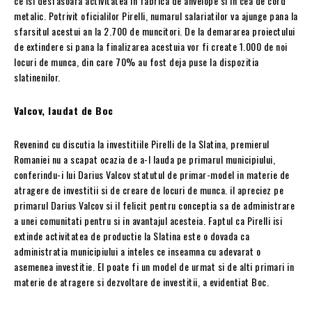
ce isi desfasoara activitatea in fabrica de anvelope si in cea de cord
metalic. Potrivit oficialilor Pirelli, numarul salariatilor va ajunge pana la
sfarsitul acestui an la 2.700 de muncitori. De la demararea proiectului
de extindere si pana la finalizarea acestuia vor fi create 1.000 de noi
locuri de munca, din care 70% au fost deja puse la dispozitia
slatinenilor.
Valcov, laudat de Boc
Revenind cu discutia la investitiile Pirelli de la Slatina, premierul
Romaniei nu a scapat ocazia de a-l lauda pe primarul municipiului,
conferindu-i lui Darius Valcov statutul de primar-model in materie de
atragere de investitii si de creare de locuri de munca. il apreciez pe
primarul Darius Valcov si il felicit pentru conceptia sa de administrare
a unei comunitati pentru si in avantajul acesteia. Faptul ca Pirelli isi
extinde activitatea de productie la Slatina este o dovada ca
administratia municipiului a inteles ce inseamna cu adevarat o
asemenea investitie. El poate fi un model de urmat si de alti primari in
materie de atragere si dezvoltare de investitii, a evidentiat Boc.