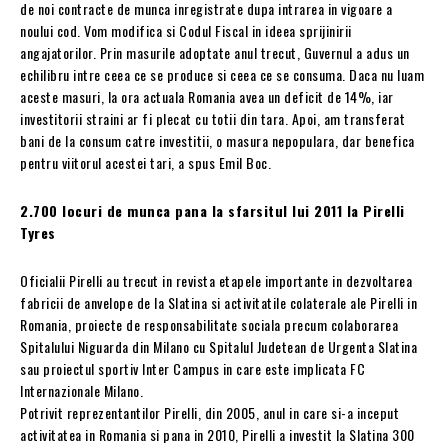
de noi contracte de munca inregistrate dupa intrarea in vigoare a
noului cod. Vom modifica si Codul Fiscal in ideea sprijinirii
angajatorilor. Prin masurile adoptate anul trecut, Guvernul a adus un
echilibru intre ceea ce se produce si ceea ce se consuma. Daca nu luam
aceste masuri, la ora actuala Romania avea un deficit de 14%, iar
investitorii straini ar fi plecat cu totii din tara. Apoi, am transferat
bani de la consum catre investitii, o masura nepopulara, dar benefica
pentru viitorul acestei tari, a spus Emil Boc.
2.700 locuri de munca pana la sfarsitul lui 2011 la Pirelli
Tyres
Oficialii Pirelli au trecut in revista etapele importante in dezvoltarea
fabricii de anvelope de la Slatina si activitatile colaterale ale Pirelli in
Romania, proiecte de responsabilitate sociala precum colaborarea
Spitalului Niguarda din Milano cu Spitalul Judetean de Urgenta Slatina
sau proiectul sportiv Inter Campus in care este implicata FC
Internazionale Milano.
Potrivit reprezentantilor Pirelli, din 2005, anul in care si-a inceput
activitatea in Romania si pana in 2010, Pirelli a investit la Slatina 300