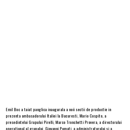
Emil Boc a taiat panglica inaugurala a noii sectii de productie in
prezenta ambasadorului Italiei la Bucuresti, Mario Cospito, a
presedintelui Grupului Pirelli, Marco Tronchetti Provera, a directorului
operational al grupului, Giovanni Pomati, a administratorului si a