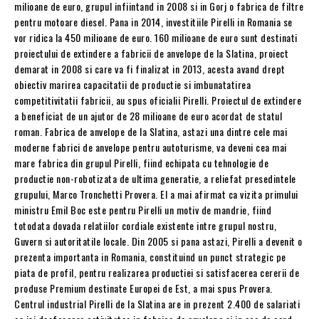
milioane de euro, grupul infiintand in 2008 si in Gorj o fabrica de filtre
pentru motoare diesel. Pana in 2014, investitiile Pirelli in Romania se
vor ridica la 450 milioane de euro. 160 milioane de euro sunt destinati
proiectului de extindere a fabricii de anvelope de la Slatina, proiect
demarat in 2008 si care va fi finalizat in 2013, acesta avand drept
obiectiv marirea capacitatii de productie si imbunatatirea
competitivitatii fabricii, au spus oficialii Pirelli. Proiectul de extindere
a beneficiat de un ajutor de 28 milioane de euro acordat de statul
roman. Fabrica de anvelope de la Slatina, astazi una dintre cele mai
moderne fabrici de anvelope pentru autoturisme, va deveni cea mai
mare fabrica din grupul Pirelli, fiind echipata cu tehnologie de
productie non-robotizata de ultima generatie, a reliefat presedintele
grupului, Marco Tronchetti Provera. El a mai afirmat ca vizita primului
ministru Emil Boc este pentru Pirelli un motiv de mandrie, fiind
totodata dovada relatiilor cordiale existente intre grupul nostru,
Guvern si autoritatile locale. Din 2005 si pana astazi, Pirelli a devenit o
prezenta importanta in Romania, constituind un punct strategic pe
piata de profil, pentru realizarea productiei si satisfacerea cererii de
produse Premium destinate Europei de Est, a mai spus Provera.
Centrul industrial Pirelli de la Slatina are in prezent 2.400 de salariati