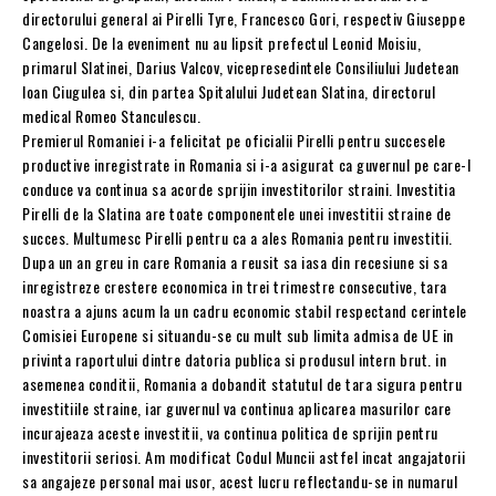
directorului general ai Pirelli Tyre, Francesco Gori, respectiv Giuseppe
Cangelosi. De la eveniment nu au lipsit prefectul Leonid Moisiu,
primarul Slatinei, Darius Valcov, vicepresedintele Consiliului Judetean
Ioan Ciugulea si, din partea Spitalului Judetean Slatina, directorul
medical Romeo Stanculescu.
Premierul Romaniei i-a felicitat pe oficialii Pirelli pentru succesele
productive inregistrate in Romania si i-a asigurat ca guvernul pe care-l
conduce va continua sa acorde sprijin investitorilor straini. Investitia
Pirelli de la Slatina are toate componentele unei investitii straine de
succes. Multumesc Pirelli pentru ca a ales Romania pentru investitii.
Dupa un an greu in care Romania a reusit sa iasa din recesiune si sa
inregistreze crestere economica in trei trimestre consecutive, tara
noastra a ajuns acum la un cadru economic stabil respectand cerintele
Comisiei Europene si situandu-se cu mult sub limita admisa de UE in
privinta raportului dintre datoria publica si produsul intern brut. in
asemenea conditii, Romania a dobandit statutul de tara sigura pentru
investitiile straine, iar guvernul va continua aplicarea masurilor care
incurajeaza aceste investitii, va continua politica de sprijin pentru
investitorii seriosi. Am modificat Codul Muncii astfel incat angajatorii
sa angajeze personal mai usor, acest lucru reflectandu-se in numarul