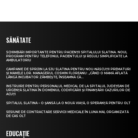
SĂNĂTATE
SCHIMBĂRI IMPORTANTE PENTRU PACIENȚII SPITALULUI SLATINA. NOUL
PROGRAM PENTRU TELEFONUL PACIENTULUI ȘI REGULI SIMPLIFICATE LA
AMBULATORIU
CAMPANIE DE SPRIJIN LA SJU SLATINA PENTRU NOU-NĂSCUȚII PREMATURI
ȘI MAMELE LOR. MANAGERUL COSMIN FLOREANU: „CÂND O MAMĂ AFLATĂ
LÂNGĂ INCUBATOR ZÂMBEȘTE, ÎNSEAMNĂ CĂ...
INSTRUIRE PENTRU PERSONALUL MEDICAL DE LA SPITALUL JUDEȚEAN DE
URGENȚĂ SLATINA ÎN DOMENIUL CODIFICĂRII ȘI FINANȚĂRII CAZURILOR DE
ACUȚI
SPITALUL SLATINA – O ȘANSĂ LA O NOUĂ VIAȚĂ, O SPERANȚĂ PENTRU OLT
SESIUNE DE CONTRACTARE SERVICII MEDICALE ÎN LUNA MAI, ORGANIZATĂ
DE CAS OLT
EDUCAȚIE