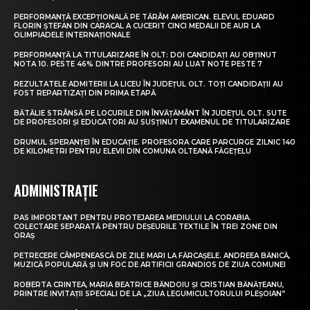
PERFORMANȚĂ EXCEPȚIONALĂ PE TĂRÂM AMERICAN. ELEVUL EDUARD
FLORIN ȘTEFAN DIN CARACAL A CUCERIT CINCI MEDALII DE AUR LA
OLIMPIADELE INTERNAȚIONALE
PERFORMANȚĂ LA TITULARIZARE ÎN OLT: DOI CANDIDAȚI AU OBȚINUT
NOTA 10. PESTE 46% DINTRE PROFESORI AU LUAT NOTE PESTE 7
REZULTATELE ADMITERII LA LICEU ÎN JUDEȚUL OLT. TOȚI CANDIDAȚII AU
FOST REPARTIZAȚI DIN PRIMA ETAPĂ
BĂTĂLIE STRÂNSĂ PE LOCURILE DIN ÎNVĂȚĂMÂNT ÎN JUDEȚUL OLT. SUTE
DE PROFESORI ȘI EDUCATORI AU SUSȚINUT EXAMENUL DE TITULARIZARE
DRUMUL SPERANȚEI ÎN EDUCAȚIE. PROFESORA CARE PARCURGE ZILNIC 140
DE KILOMETRI PENTRU ELEVII DIN COMUNA OLTEANĂ FĂGEȚELU
ADMINISTRAȚIE
PAS IMPORTANT PENTRU PROTEJAREA MEDIULUI LA CORABIA.
COLECTARE SEPARATĂ PENTRU DEȘEURILE TEXTILE ÎN TREI ZONE DIN
ORAȘ
PETRECERE CÂMPENEASCĂ DE ZILE MARI LA FĂRCAȘELE. ANDREEA BĂNICĂ,
MUZICĂ POPULARĂ ȘI UN FOC DE ARTIFICII GRANDIOS DE ZIUA COMUNEI
ROBERTA CRINTEA, MARIA BEATRICE BĂNDOIU ȘI CRISTIAN BĂNĂȚEANU,
PRINTRE INVITAȚII SPECIALI DE LA „ZIUA LEGUMICULTORULUI PLEȘOIAN”