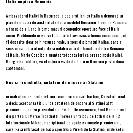
Italia copiaza Romania
Ambasadorul Italiei la Bucuresti a declarat ieri ca Italia a demarat un
plan de masuri de austeritate dupa modelul Romaniei. Ceea ce Romania
a facut deja luand la timp masuri economice oportune face si Italia
acum. Problemele crizei virtuale care traverseaza lumea economica pot
fi depasite doar prin resurse reale, a spus diplomatul italian, care a
scos in evidenta afinitatile si colaborarea diplomatica dintre Romania
si Italia. Mario Cospito a anuntat totodata ieri ca presedintele Italiei,
Giorgio Napolitano, va efectua o vizita de lucru in Romania peste doua
saptamani.
Boc si Tronchetti, cetateni de onoare ai Slatinei
in cadrul unei sedinte extraordinare care a avut loc luni, Consiliul Local
a decis acordarea titlului de cetatean de onoare al Slatinei atat
premierului, cat si presedintelui Pirelli. De asemenea, Emil Boc a primit
din partea lui Marco Tronchetti Provera un tricou de fotbal de la FC
Internazionale Milano, inscriptionat pe spate cu numele premierului,
care l-a si imbracat pe baza sportiva a Pirelli de la Slatina, unde seful