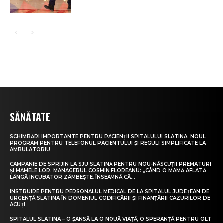
SĂNĂTATE
SCHIMBĂRI IMPORTANTE PENTRU PACIENȚII SPITALULUI SLATINA. NOUL
PROGRAM PENTRU TELEFONUL PACIENTULUI ȘI REGULI SIMPLIFICATE LA
AMBULATORIU
CAMPANIE DE SPRIJIN LA SJU SLATINA PENTRU NOU-NĂSCUȚII PREMATURI
ȘI MAMELE LOR. MANAGERUL COSMIN FLOREANU: „CÂND O MAMĂ AFLATĂ
LÂNGĂ INCUBATOR ZÂMBEȘTE, ÎNSEAMNĂ CĂ...
INSTRUIRE PENTRU PERSONALUL MEDICAL DE LA SPITALUL JUDEȚEAN DE
URGENȚĂ SLATINA ÎN DOMENIUL CODIFICĂRII ȘI FINANȚĂRII CAZURILOR DE
ACUȚI
SPITALUL SLATINA – O ȘANSĂ LA O NOUĂ VIAȚĂ, O SPERANȚĂ PENTRU OLT