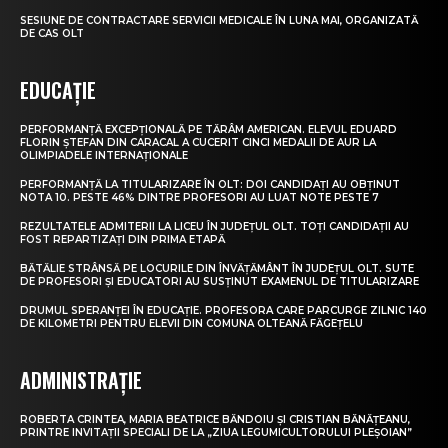
SESIUNE DE CONTRACTARE SERVICII MEDICALE ÎN LUNA MAI, ORGANIZATĂ
DE CAS OLT
EDUCAȚIE
PERFORMANȚĂ EXCEPȚIONALĂ PE TĂRÂM AMERICAN. ELEVUL EDUARD
FLORIN ȘTEFAN DIN CARACAL A CUCERIT CINCI MEDALII DE AUR LA
OLIMPIADELE INTERNAȚIONALE
PERFORMANȚĂ LA TITULARIZARE ÎN OLT: DOI CANDIDAȚI AU OBȚINUT
NOTA 10. PESTE 46% DINTRE PROFESORI AU LUAT NOTE PESTE 7
REZULTATELE ADMITERII LA LICEU ÎN JUDEȚUL OLT. TOȚI CANDIDAȚII AU
FOST REPARTIZAȚI DIN PRIMA ETAPĂ
BĂTĂLIE STRÂNSĂ PE LOCURILE DIN ÎNVĂȚĂMÂNT ÎN JUDEȚUL OLT. SUTE
DE PROFESORI ȘI EDUCATORI AU SUSȚINUT EXAMENUL DE TITULARIZARE
DRUMUL SPERANȚEI ÎN EDUCAȚIE. PROFESORA CARE PARCURGE ZILNIC 140
DE KILOMETRI PENTRU ELEVII DIN COMUNA OLTEANĂ FĂGEȚELU
ADMINISTRAȚIE
ROBERTA CRINTEA, MARIA BEATRICE BĂNDOIU ȘI CRISTIAN BĂNĂȚEANU,
PRINTRE INVITAȚII SPECIALI DE LA „ZIUA LEGUMICULTORULUI PLEȘOIAN”