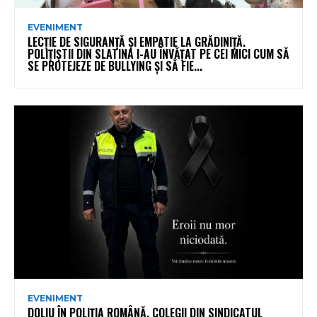
EVENIMENT
LECȚIE DE SIGURANȚĂ ȘI EMPATIE LA GRĂDINIȚĂ.
POLIȚIȘTII DIN SLATINA I-AU ÎNVĂȚAT PE CEI MICI CUM SĂ
SE PROTEJEZE DE BULLYING ȘI SĂ FIE...
EVENIMENT
DOLIU ÎN POLIȚIA ROMÂNĂ. COLEGII DIN SINDICATUL