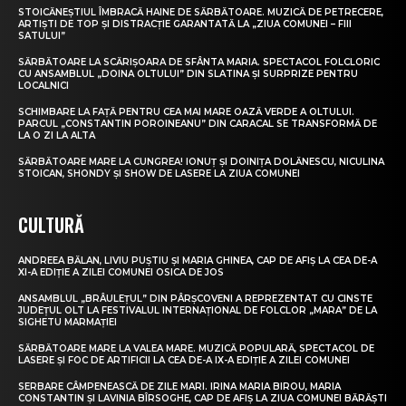
STOICĂNEȘTIUL ÎMBRACĂ HAINE DE SĂRBĂTOARE. MUZICĂ DE PETRECERE,
ARTIȘTI DE TOP ȘI DISTRACȚIE GARANTATĂ LA „ZIUA COMUNEI – FIII
SATULUI”
SĂRBĂTOARE LA SCĂRIȘOARA DE SFÂNTA MARIA. SPECTACOL FOLCLORIC
CU ANSAMBLUL „DOINA OLTULUI” DIN SLATINA ȘI SURPRIZE PENTRU
LOCALNICI
SCHIMBARE LA FAȚĂ PENTRU CEA MAI MARE OAZĂ VERDE A OLTULUI.
PARCUL „CONSTANTIN POROINEANU” DIN CARACAL SE TRANSFORMĂ DE
LA O ZI LA ALTA
SĂRBĂTOARE MARE LA CUNGREA! IONUȚ ȘI DOINIȚA DOLĂNESCU, NICULINA
STOICAN, SHONDY ȘI SHOW DE LASERE LA ZIUA COMUNEI
CULTURĂ
ANDREEA BĂLAN, LIVIU PUȘTIU ȘI MARIA GHINEA, CAP DE AFIȘ LA CEA DE-A
XI-A EDIȚIE A ZILEI COMUNEI OSICA DE JOS
ANSAMBLUL „BRÂULEȚUL” DIN PÂRȘCOVENI A REPREZENTAT CU CINSTE
JUDEȚUL OLT LA FESTIVALUL INTERNAȚIONAL DE FOLCLOR „MARA” DE LA
SIGHETU MARMAȚIEI
SĂRBĂTOARE MARE LA VALEA MARE. MUZICĂ POPULARĂ, SPECTACOL DE
LASERE ȘI FOC DE ARTIFICII LA CEA DE-A IX-A EDIȚIE A ZILEI COMUNEI
SERBARE CÂMPENEASCĂ DE ZILE MARI. IRINA MARIA BIROU, MARIA
CONSTANTIN ȘI LAVINIA BÎRSOGHE, CAP DE AFIȘ LA ZIUA COMUNEI BĂRĂȘTI