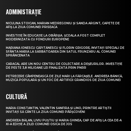
ADMINISTRAȚIE
NICULINA STOICAN, MARIAN MEDREGONIU ȘI SANDA ARGINT, CAPETE DE
AFIȘ LA ZIUA COMUNEI PRISEACA
INVESTIȚIE ÎN EDUCAȚIE LA OBÂRȘIA. ȘCOALA A FOST COMPLET
MODERNIZATĂ CU FONDURI EUROPENE
MARIANA IONESCU CĂPITĂNESCU ȘI FLORIN GRIGORE, INVITAȚI SPECIALI DE
SFÂNTA MARIA LA SĂRBĂTOAREA DIN SATUL FRUNZARU AL COMUNEI
SPRÂNCENATA
CARACAL ARE UN NOU CENTRU DE COLECTARE A DEȘEURILOR. INVESTIȚIE
DE PESTE 3,8 MILIOANE LEI FINALIZATĂ PRIN PNRR
PETRECERE CÂMPENEASCĂ DE ZILE MARI LA FĂRCAȘELE. ANDREEA BĂNICĂ,
MUZICĂ POPULARĂ ȘI UN FOC DE ARTIFICII GRANDIOS DE ZIUA COMUNEI
CULTURĂ
MARIA CONSTANTIN, VALENTIN SANFIRA ȘI LINO, PRINTRE ARTIȘTII
INVITAȚI SĂ CÂNTE LA ZIUA COMUNEI PÂRȘCOVENI
ANDREEA BĂLAN, LIVIU PUȘTIU ȘI MARIA GHINEA, CAP DE AFIȘ LA CEA DE-A
XI-A EDIȚIE A ZILEI COMUNEI OSICA DE JOS