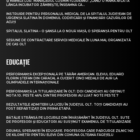
ȘI MAMELE LOR. MANAGERUL COSMIN FLOREANU: „CÂND O MAMĂ AFLATĂ
LÂNGĂ INCUBATOR ZÂMBEȘTE, ÎNSEAMNĂ CĂ...
INSTRUIRE PENTRU PERSONALUL MEDICAL DE LA SPITALUL JUDEȚEAN DE
URGENȚĂ SLATINA ÎN DOMENIUL CODIFICĂRII ȘI FINANȚĂRII CAZURILOR DE
ACUȚI
SPITALUL SLATINA – O ȘANSĂ LA O NOUĂ VIAȚĂ, O SPERANȚĂ PENTRU OLT
SESIUNE DE CONTRACTARE SERVICII MEDICALE ÎN LUNA MAI, ORGANIZATĂ
DE CAS OLT
EDUCAȚIE
PERFORMANȚĂ EXCEPȚIONALĂ PE TĂRÂM AMERICAN. ELEVUL EDUARD
FLORIN ȘTEFAN DIN CARACAL A CUCERIT CINCI MEDALII DE AUR LA
OLIMPIADELE INTERNAȚIONALE
PERFORMANȚĂ LA TITULARIZARE ÎN OLT: DOI CANDIDAȚI AU OBȚINUT
NOTA 10. PESTE 46% DINTRE PROFESORI AU LUAT NOTE PESTE 7
REZULTATELE ADMITERII LA LICEU ÎN JUDEȚUL OLT. TOȚI CANDIDAȚII AU
FOST REPARTIZAȚI DIN PRIMA ETAPĂ
BĂTĂLIE STRÂNSĂ PE LOCURILE DIN ÎNVĂȚĂMÂNT ÎN JUDEȚUL OLT. SUTE
DE PROFESORI ȘI EDUCATORI AU SUSȚINUT EXAMENUL DE TITULARIZARE
DRUMUL SPERANȚEI ÎN EDUCAȚIE. PROFESORA CARE PARCURGE ZILNIC 140
DE KILOMETRI PENTRU ELEVII DIN COMUNA OLTEANĂ FĂGEȚELU