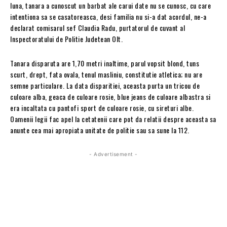
luna, tanara a cunoscut un barbat ale carui date nu se cunosc, cu care
intentiona sa se casatoreasca, desi familia nu si-a dat acordul, ne-a
declarat comisarul sef Claudia Radu, purtatorul de cuvant al
Inspectoratului de Politie Judetean Olt.
Tanara disparuta are 1,70 metri inaltime, parul vopsit blond, tuns
scurt, drept, fata ovala, tenul masliniu, constitutie atletica; nu are
semne particulare. La data disparitiei, aceasta purta un tricou de
culoare alba, geaca de culoare rosie, blue jeans de culoare albastra si
era incaltata cu pantofi sport de culoare rosie, cu sireturi albe.
Oamenii legii fac apel la cetatenii care pot da relatii despre aceasta sa
anunte cea mai apropiata unitate de politie sau sa sune la 112.
- Advertisement -