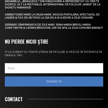
ANSAMBLUL „BRÂULEȚUL” DIN PÂRȘCOVENI A REPREZENTAT CU CINSTE
JUDEȚUL OLT LA FESTIVALUL INTERNAȚIONAL DE FOLCLOR „MARA” DE LA
SIGHETU MARMAȚIEI
SĂRBĂTOARE MARE LA VALEA MARE. MUZICĂ POPULARĂ, SPECTACOL DE
LASERE ȘI FOC DE ARTIFICII LA CEA DE-A IX-A EDIȚIE A ZILEI COMUNEI
SERBARE CÂMPENEASCĂ DE ZILE MARI. IRINA MARIA BIROU, MARIA
CONSTANTIN ȘI LAVINIA BÎRSOGHE, CAP DE AFIȘ LA ZIUA COMUNEI BĂRĂȘTI
NU PIERDE NICIO ȘTIRE
FI LA CURENT CU TOATE ȘTIRILE DE PE GLOB ȘI VEZI CE SE ÎNTÂMPLĂ ÎN
ORAȘUL TĂU.
ÎNSCRIE-TE
CONTACT