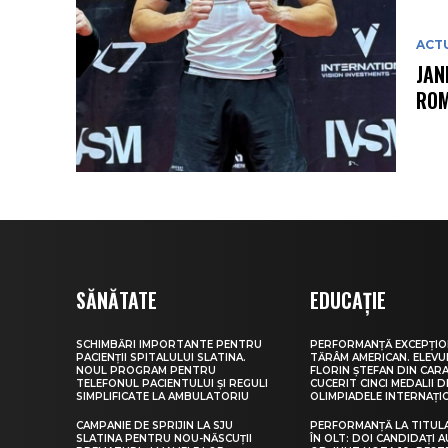
ACT
JAN
ROM
SĂNĂTATE
EDUCAȚIE
SCHIMBĂRI IMPORTANTE PENTRU
PERFORMANȚĂ EXCEPȚIO
PACIENȚII SPITALULUI SLATINA.
TĂRÂM AMERICAN. ELEV
NOUL PROGRAM PENTRU
FLORIN ȘTEFAN DIN CARA
TELEFONUL PACIENTULUI ȘI REGULI
CUCERIT CINCI MEDALII D
SIMPLIFICATE LA AMBULATORIU
OLIMPIADELE INTERNAȚI
CAMPANIE DE SPRIJIN LA SJU
PERFORMANȚĂ LA TITUL
SLATINA PENTRU NOU-NĂSCUȚII
ÎN OLT: DOI CANDIDAȚI A