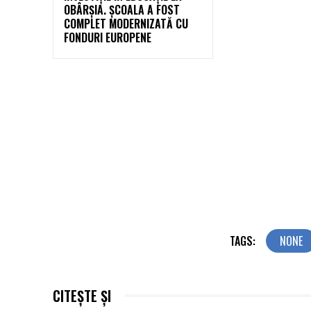
OBÂRȘIA. ȘCOALA A FOST
COMPLET MODERNIZATĂ CU
FONDURI EUROPENE
TAGS:
NONE
CITEȘTE ȘI