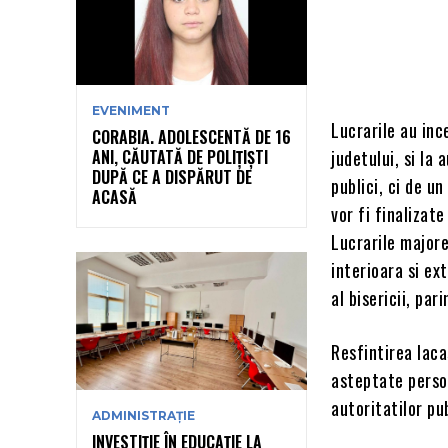
EVENIMENT
Lucrarile au inc
CORABIA. ADOLESCENTĂ DE 16
ANI, CĂUTATĂ DE POLIȚIȘTI
judetului, si la 
DUPĂ CE A DISPĂRUT DE
publici, ci de u
ACASĂ
vor fi finalizat
Lucrarile majore
interioara si ex
al bisericii, pa
Resfintirea laca
asteptate person
autoritatilor pu
ADMINISTRAȚIE
INVESTIȚIE ÎN EDUCAȚIE LA