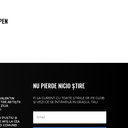
PEN
NU PIERDE NICIO ȘTIRE
FI LA CURENT CU TOATE ȘTIRILE DE PE GLOB
VALENTIN
ȘI VEZI CE SE ÎNTÂMPLĂ ÎN ORAȘUL TĂU.
NTRE ARTIȘTII
 ZIUA
I
U PUȘTIU ȘI
 AFIȘ LA CEA
LEI COMUNEI