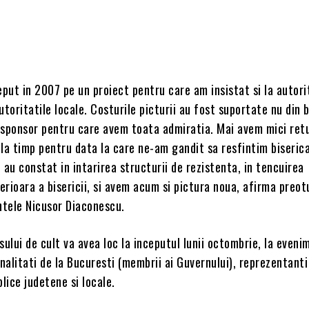
eput in 2007 pe un proiect pentru care am insistat si la autori
autoritatile locale. Costurile picturii au fost suportate nu din 
n sponsor pentru care avem toata admiratia. Mai avem mici ret
e la timp pentru data la care ne-am gandit sa resfintim biserica
 au constat in intarirea structurii de rezistenta, in tencuirea
terioara a bisericii, si avem acum si pictura noua, afirma preot
rintele Nicusor Diaconescu.
sului de cult va avea loc la inceputul lunii octombrie, la eveni
alitati de la Bucuresti (membrii ai Guvernului), reprezentanti
blice judetene si locale.