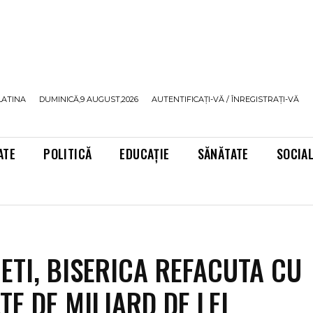
LATINA
DUMINICĂ,9 AUGUST,2026
AUTENTIFICAȚI-VĂ / ÎNREGISTRAȚI-VĂ
ATE
POLITICĂ
EDUCAȚIE
SĂNĂTATE
SOCIA
IETI, BISERICA REFACUTA CU
TE DE MILIARD DE LEI