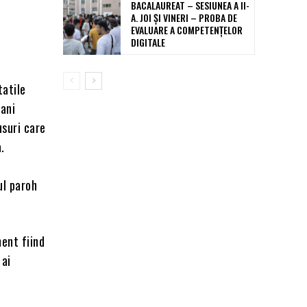
BACALAUREAT – SESIUNEA A II-
A. JOI ȘI VINERI – PROBA DE
EVALUARE A COMPETENȚELOR
DIGITALE
tatile
bani
usuri care
.
ul paroh
ment fiind
 ai