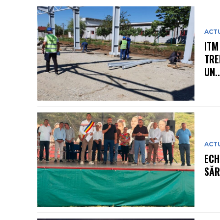
ACT
ITM
TRE
UN..
ACT
ECH
SĂR