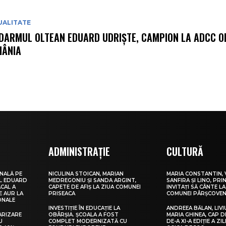
UALITATE
DARMUL OLTEAN EDUARD UDRIȘTE, CAMPION LA ADCC O
ÂNIA
ADMINISTRAȚIE
CULTURĂ
NALĂ PE
NICULINA STOICAN, MARIAN
MARIA CONSTANTIN, 
UL EDUARD
MEDREGONIU ȘI SANDA ARGINT,
SANFIRA ȘI LINO, PRI
CAL A
CAPETE DE AFIȘ LA ZIUA COMUNEI
INVITAȚI SĂ CÂNTE LA
E AUR LA
PRISEACA
COMUNEI PÂRȘCOVEN
ONALE
INVESTIȚIE ÎN EDUCAȚIE LA
ANDREEA BĂLAN, LIVI
ARIZARE
OBÂRȘIA. ȘCOALA A FOST
MARIA GHINEA, CAP DE
U
COMPLET MODERNIZATĂ CU
DE-A XI-A EDIȚIE A ZI