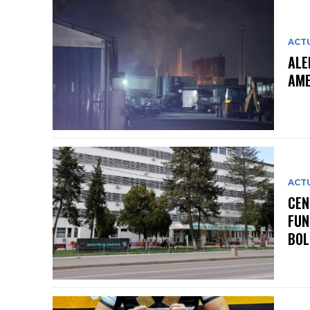
ACT
ALE
AME
ACT
CEN
FUN
BOL