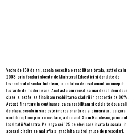
Veche de 150 de ani, scoala necesita o reabilitare totala, astfel ca in
2008, prin fonduri alocate de Ministerul Educatiei si derulate de
Inspectoratul scolar Judetean, la unitatea de invatamant au inceput
lucrarile de modernizare. Anul asta am reusit sa mai deschidem doua
clase, si astfel sa finalizam reabilitarea cladirii in proportie de 80%.
Astept finantare in continuare, ca sa reabilitam si celelalte doua sali
de clasa. scoala in sine este impresionanta ca si dimensiuni, asigura
conditii optime pentru invatare, a declarat Sorin Radulescu, primarul
localitatii Vadastra. Pe langa cei 125 de elevi care invata la scoala, in
aceeasi cladire se mai afla si gradinita cu trei grupe de prescolari.