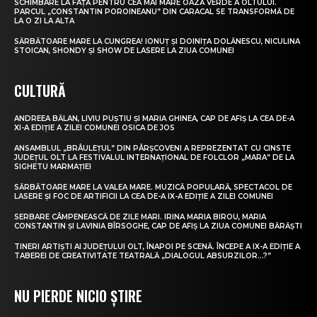
SCHIMBARE LA FAȚĂ PENTRU CEA MAI MARE OAZĂ VERDE A OLTULUI.
PARCUL „CONSTANTIN POROINEANU” DIN CARACAL SE TRANSFORMĂ DE
LA O ZI LA ALTA
SĂRBĂTOARE MARE LA CUNGREA! IONUȚ ȘI DOINIȚA DOLĂNESCU, NICULINA
STOICAN, SHONDY ȘI SHOW DE LASERE LA ZIUA COMUNEI
CULTURĂ
ANDREEA BĂLAN, LIVIU PUȘTIU ȘI MARIA GHINEA, CAP DE AFIȘ LA CEA DE-A
XI-A EDIȚIE A ZILEI COMUNEI OSICA DE JOS
ANSAMBLUL „BRÂULEȚUL” DIN PÂRȘCOVENI A REPREZENTAT CU CINSTE
JUDEȚUL OLT LA FESTIVALUL INTERNAȚIONAL DE FOLCLOR „MARA” DE LA
SIGHETU MARMAȚIEI
SĂRBĂTOARE MARE LA VALEA MARE. MUZICĂ POPULARĂ, SPECTACOL DE
LASERE ȘI FOC DE ARTIFICII LA CEA DE-A IX-A EDIȚIE A ZILEI COMUNEI
SERBARE CÂMPENEASCĂ DE ZILE MARI. IRINA MARIA BIROU, MARIA
CONSTANTIN ȘI LAVINIA BÎRSOGHE, CAP DE AFIȘ LA ZIUA COMUNEI BĂRĂȘTI
TINERI ARTIȘTI AI JUDEȚULUI OLT, ÎNAPOI PE SCENĂ. ÎNCEPE A IX-A EDIȚIE A
TABEREI DE CREATIVITATE TEATRALĂ „DIALOGUL ABSURZILOR…?”
NU PIERDE NICIO ȘTIRE