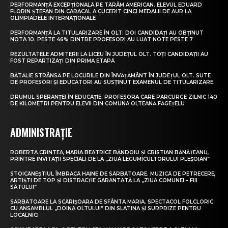
PERFORMANȚĂ EXCEPȚIONALĂ PE TĂRÂM AMERICAN. ELEVUL EDUARD
FLORIN ȘTEFAN DIN CARACAL A CUCERIT CINCI MEDALII DE AUR LA
OLIMPIADELE INTERNAȚIONALE
PERFORMANȚĂ LA TITULARIZARE ÎN OLT: DOI CANDIDAȚI AU OBȚINUT
NOTA 10. PESTE 46% DINTRE PROFESORI AU LUAT NOTE PESTE 7
REZULTATELE ADMITERII LA LICEU ÎN JUDEȚUL OLT. TOȚI CANDIDAȚII AU
FOST REPARTIZAȚI DIN PRIMA ETAPĂ
BĂTĂLIE STRÂNSĂ PE LOCURILE DIN ÎNVĂȚĂMÂNT ÎN JUDEȚUL OLT. SUTE
DE PROFESORI ȘI EDUCATORI AU SUSȚINUT EXAMENUL DE TITULARIZARE
DRUMUL SPERANȚEI ÎN EDUCAȚIE. PROFESORA CARE PARCURGE ZILNIC 140
DE KILOMETRI PENTRU ELEVII DIN COMUNA OLTEANĂ FĂGEȚELU
ADMINISTRAȚIE
ROBERTA CRINTEA, MARIA BEATRICE BĂNDOIU ȘI CRISTIAN BĂNĂȚEANU,
PRINTRE INVITAȚII SPECIALI DE LA „ZIUA LEGUMICULTORULUI PLEȘOIAN”
STOICĂNEȘTIUL ÎMBRACĂ HAINE DE SĂRBĂTOARE. MUZICĂ DE PETRECERE,
ARTIȘTI DE TOP ȘI DISTRACȚIE GARANTATĂ LA „ZIUA COMUNEI – FIII
SATULUI”
SĂRBĂTOARE LA SCĂRIȘOARA DE SFÂNTA MARIA. SPECTACOL FOLCLORIC
CU ANSAMBLUL „DOINA OLTULUI” DIN SLATINA ȘI SURPRIZE PENTRU
LOCALNICI