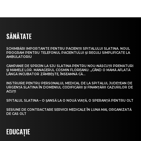
SĂNĂTATE
SCHIMBĂRI IMPORTANTE PENTRU PACIENȚII SPITALULUI SLATINA. NOUL
PROGRAM PENTRU TELEFONUL PACIENTULUI ȘI REGULI SIMPLIFICATE LA
AMBULATORIU
CAMPANIE DE SPRIJIN LA SJU SLATINA PENTRU NOU-NĂSCUȚII PREMATURI
ȘI MAMELE LOR. MANAGERUL COSMIN FLOREANU: „CÂND O MAMĂ AFLATĂ
LÂNGĂ INCUBATOR ZÂMBEȘTE, ÎNSEAMNĂ CĂ...
INSTRUIRE PENTRU PERSONALUL MEDICAL DE LA SPITALUL JUDEȚEAN DE
URGENȚĂ SLATINA ÎN DOMENIUL CODIFICĂRII ȘI FINANȚĂRII CAZURILOR DE
ACUȚI
SPITALUL SLATINA – O ȘANSĂ LA O NOUĂ VIAȚĂ, O SPERANȚĂ PENTRU OLT
SESIUNE DE CONTRACTARE SERVICII MEDICALE ÎN LUNA MAI, ORGANIZATĂ
DE CAS OLT
EDUCAȚIE