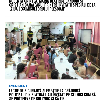
ROBERTA CRINTEA, MARIA BEATRICE BĂNDOIU ȘI
CRISTIAN BĂNĂȚEANU, PRINTRE INVITAȚII SPECIALI DE LA
„ZIUA LEGUMICULTORULUI PLEȘOIAN”
EVENIMENT
LECȚIE DE SIGURANȚĂ ȘI EMPATIE LA GRĂDINIȚĂ.
POLIȚIȘTII DIN SLATINA I-AU ÎNVĂȚAT PE CEI MICI CUM SĂ
SE PROTEJEZE DE BULLYING ȘI SĂ FIE...