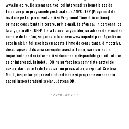
www.llp-ro.ro. De asemenea, toti cei interesati sa beneficieze de
finantare prin programele gestionate de ANPCDEFP (Programul de
invatare pe tot parcursul vietii si Programul Tineret in actiune)
primesc consultanta la cerere, prin e-mail, telefon sau in persoana, de
la angajatii ANPCDEFP. Lista tuturor angajatilor, cu adrese de e-mail si
numere de telefon, se gaseste la adresa www.anpcdefp.ro. Agentia nu
este in niciun fel asociata cu aceste firme de consultanta, dimpotriva,
descurajeaza utilizarea serviciilor acestor firme, care cer sume
importante pentru informatii si documente disponibile gratuit tuturor
celor interesati. in judetul Olt nu au fost inca semnalate astfel de
cazuri, dar poate fi de folos sa fim prevazatori, a explicat Cristina
Mihut, inspector pe proiecte educationale si programe europene in
cadrul Inspectoratului scolar Judetean Olt.
- Advertisement -