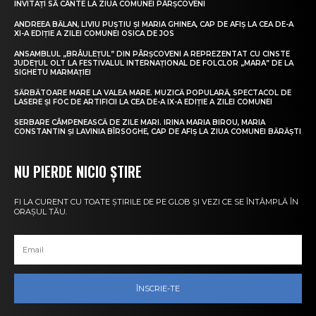
INVITAȚI SĂ CÂNTE LA ZIUA COMUNEI PÂRȘCOVENI
ANDREEA BĂLAN, LIVIU PUȘTIU ȘI MARIA GHINEA, CAP DE AFIȘ LA CEA DE-A
XI-A EDIȚIE A ZILEI COMUNEI OSICA DE JOS
ANSAMBLUL „BRÂULEȚUL” DIN PÂRȘCOVENI A REPREZENTAT CU CINSTE
JUDEȚUL OLT LA FESTIVALUL INTERNAȚIONAL DE FOLCLOR „MARA” DE LA
SIGHETU MARMAȚIEI
SĂRBĂTOARE MARE LA VALEA MARE. MUZICĂ POPULARĂ, SPECTACOL DE
LASERE ȘI FOC DE ARTIFICII LA CEA DE-A IX-A EDIȚIE A ZILEI COMUNEI
SERBARE CÂMPENEASCĂ DE ZILE MARI. IRINA MARIA BIROU, MARIA
CONSTANTIN ȘI LAVINIA BÎRSOGHE, CAP DE AFIȘ LA ZIUA COMUNEI BĂRĂȘTI
NU PIERDE NICIO ȘTIRE
FI LA CURENT CU TOATE ȘTIRILE DE PE GLOB ȘI VEZI CE SE ÎNTÂMPLĂ ÎN
ORAȘUL TĂU.
ÎNSCRIE-TE