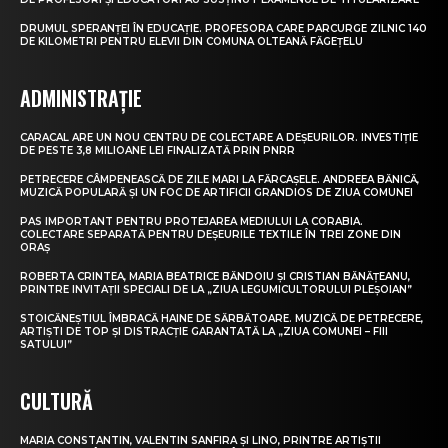
DRUMUL SPERANȚEI ÎN EDUCAȚIE. PROFESORA CARE PARCURGE ZILNIC 140
DE KILOMETRI PENTRU ELEVII DIN COMUNA OLTEANĂ FĂGEȚELU
ADMINISTRAȚIE
CARACAL ARE UN NOU CENTRU DE COLECTARE A DEȘEURILOR. INVESTIȚIE
DE PESTE 3,8 MILIOANE LEI FINALIZATĂ PRIN PNRR
PETRECERE CÂMPENEASCĂ DE ZILE MARI LA FĂRCAȘELE. ANDREEA BĂNICĂ,
MUZICĂ POPULARĂ ȘI UN FOC DE ARTIFICII GRANDIOS DE ZIUA COMUNEI
PAS IMPORTANT PENTRU PROTEJAREA MEDIULUI LA CORABIA.
COLECTARE SEPARATĂ PENTRU DEȘEURILE TEXTILE ÎN TREI ZONE DIN
ORAȘ
ROBERTA CRINTEA, MARIA BEATRICE BĂNDOIU ȘI CRISTIAN BĂNĂȚEANU,
PRINTRE INVITAȚII SPECIALI DE LA „ZIUA LEGUMICULTORULUI PLEȘOIAN”
STOICĂNEȘTIUL ÎMBRACĂ HAINE DE SĂRBĂTOARE. MUZICĂ DE PETRECERE,
ARTIȘTI DE TOP ȘI DISTRACȚIE GARANTATĂ LA „ZIUA COMUNEI – FIII
SATULUI”
CULTURĂ
MARIA CONSTANTIN, VALENTIN SANFIRA ȘI LINO, PRINTRE ARTIȘTII