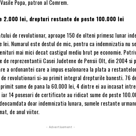
l Vasile Popa, patron al Comrem.
e 2.000 lei, drepturi restante de peste 100.000 lei
atului de revolutionar, aproape 150 de olteni primesc lunar ind
e lei. Numarul este destul de mic, pentru ca indemnizatia nu s
enituri mai mici decat castigul mediu brut pe economie. Potri
e de reprezentantii Casei Judetene de Pensii Olt, din 2004 si 
are a ordonantei care a impus esalonarea la plata a restantelo
 de revolutionari si-au primit integral drepturile banesti. 76 d
 primit sume de pana la 60.000 lei, 4 dintre ei au incasat intr
i, iar 14 posesori de certificate au ridicat sume de peste 100.0
 deocamdata doar indemnizatia lunara, sumele restante urmand
at, de anul viitor.
- Advertisement -