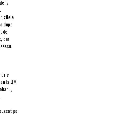
de la
.
n zilele
ca dupa
, de
t, dar
asescu.
mbrie
rmen la UM
iobanu,
,
mpuscat pe