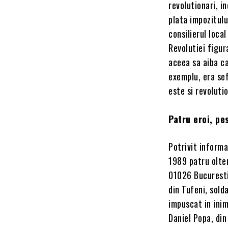
revolutionari, i
plata impozitulu
consilierul loca
Revolutiei figur
aceea sa aiba c
exemplu, era sef
este si revoluti
Patru eroi, pe
Potrivit informa
1989 patru olten
01026 Bucuresti,
din Tufeni, sold
impuscat in inim
Daniel Popa, di