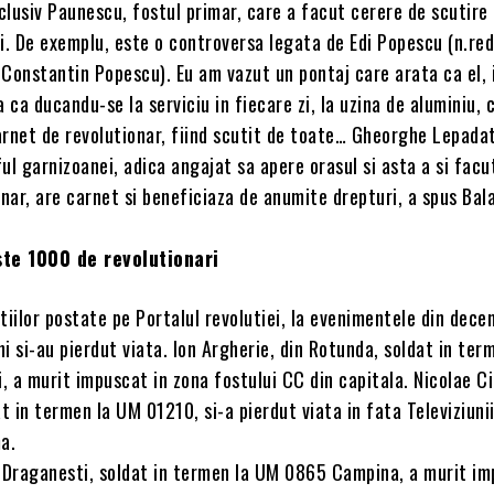
nclusiv Paunescu, fostul primar, care a facut cerere de scutire 
i. De exemplu, este o controversa legata de Edi Popescu (n.red
l Constantin Popescu). Eu am vazut un pontaj care arata ca el, i
a ca ducandu-se la serviciu in fiecare zi, la uzina de aluminiu, 
arnet de revolutionar, fiind scutit de toate… Gheorghe Lepadat
ul garnizoanei, adica angajat sa apere orasul si asta a si facu
onar, are carnet si beneficiaza de anumite drepturi, a spus Bal
ste 1000 de revolutionari
tiilor postate pe Portalul revolutiei, la evenimentele din dece
i si-au pierdut viata. Ion Argherie, din Rotunda, soldat in te
 a murit impuscat in zona fostului CC din capitala. Nicolae C
at in termen la UM 01210, si-a pierdut viata in fata Televiziunii
a.
n Draganesti, soldat in termen la UM 0865 Campina, a murit i