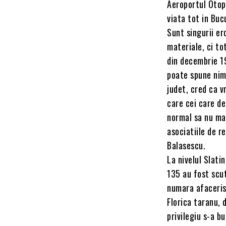
Aeroportul Otope
viata tot in Buc
Sunt singurii er
materiale, ci to
din decembrie 19
poate spune nime
judet, cred ca v
care cei care de
normal sa nu mai
asociatiile de r
Balasescu.
La nivelul Slati
135 au fost scut
numara afaceris
Florica taranu, 
privilegiu s-a bu