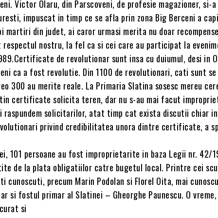
ni. Victor Olaru, din Parscoveni, de profesie magazioner, si-a
uresti, impuscat in timp ce se afla prin zona Big Berceni a capi
oi martiri din judet, ai caror urmasi merita nu doar recompens
t respectul nostru, la fel ca si cei care au participat la eveni
89.Certificate de revolutionar sunt insa cu duiumul, desi in O
ni ca a fost revolutie. Din 1100 de revolutionari, cati sunt se
reo 300 au merite reale. La Primaria Slatina sosesc mereu cere
tin certificate solicita teren, dar nu s-au mai facut impropriet
 raspundem solicitarilor, atat timp cat exista discutii chiar i
evolutionari privind credibilitatea unora dintre certificate, a s
nei, 101 persoane au fost improprietarite in baza Legii nr. 42/1
ite de la plata obligatiilor catre bugetul local. Printre cei scu
ti cunoscuti, precum Marin Podolan si Florel Oita, mai cunosc
dar si fostul primar al Slatinei – Gheorghe Paunescu. O vreme,
curat si