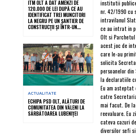
ITM OLT A DAT AMENZI DE
institutii public
120.000 DE LEI DUPĂ CE AU
nr. 42/1990 cu 
IDENTIFICAT TREI MUNCITORI
intravilanul Sla
LA NEGRU PE UN ȘANTIER DE
CONSTRUCȚII ȘI ÎNTR-UN...
ce au intrat in 
Olt si Parchetul
acest joc de int
care le-au primi
solicita Secreta
persoanelor din 
la declaratiile 
Eu am asteptat 
ACTUALITATE
catre Secretaria
ECHIPA PSD OLT, ALĂTURI DE
mai facut. De la
COMUNITATEA DIN VĂLENI LA
reevaluare. Eu zi
SĂRBĂTOAREA LUBENIȚEI
cateva cazuri de
diversilor sefi 