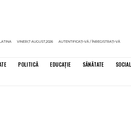
LATINA
VINERI,7 AUGUST,2026
AUTENTIFICAȚI-VĂ / ÎNREGISTRAȚI-VĂ
ATE
POLITICĂ
EDUCAȚIE
SĂNĂTATE
SOCIA