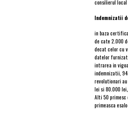
consilierul loca
Indemnizatii d
in baza certific
de cate 2.000 d
decat celor cu v
datelor furnizat
intrarea in vigo
indemnizatii, 94
revolutionari au
lei si 80.000 le
Alti 50 primesc
primeasca esalon