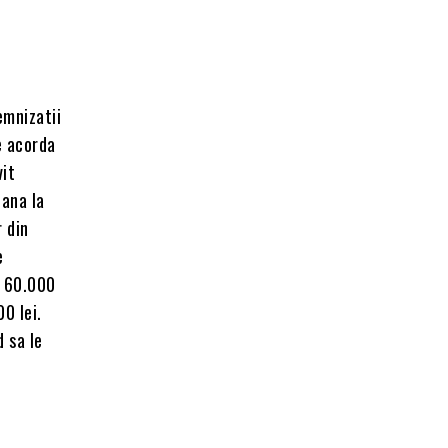
emnizatii
e acorda
vit
pana la
r din
e
e 60.000
00 lei.
 sa le