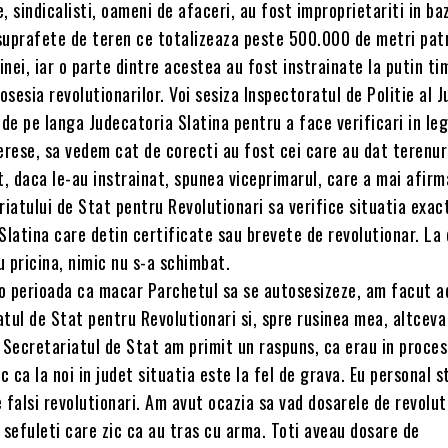
e, sindicalisti, oameni de afaceri, au fost improprietariti in ba
suprafete de teren ce totalizeaza peste 500.000 de metri patr
tinei, iar o parte dintre acestea au fost instrainate la putin t
posesia revolutionarilor. Voi sesiza Inspectoratul de Politie al J
 de pe langa Judecatoria Slatina pentru a face verificari in le
erese, sa vedem cat de corecti au fost cei care au dat terenuri
t, daca le-au instrainat, spunea viceprimarul, care a mai afirm
riatului de Stat pentru Revolutionari sa verifice situatia exac
Slatina care detin certificate sau brevete de revolutionar. La 
cu pricina, nimic nu s-a schimbat.
o perioada ca macar Parchetul sa se autosesizeze, am facut a
tul de Stat pentru Revolutionari si, spre rusinea mea, altcev
 Secretariatul de Stat am primit un raspuns, ca erau in proces
c ca la noi in judet situatia este la fel de grava. Eu personal s
 falsi revolutionari. Am avut ocazia sa vad dosarele de revolut
si sefuleti care zic ca au tras cu arma. Toti aveau dosare de