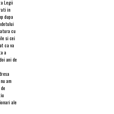
za Legii
ati in
imp dupa
udetului
gatura cu
le si cei
at ca va
ta a
doi ani de
dresa
a nu am
 de
tiu
ionari ale