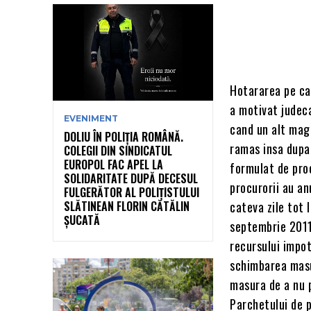
Hotararea pe ca
a motivat judec
EVENIMENT
cand un alt magi
DOLIU ÎN POLIȚIA ROMÂNĂ.
ramas insa dupa 
COLEGII DIN SINDICATUL
EUROPOL FAC APEL LA
formulat de proc
SOLIDARITATE DUPĂ DECESUL
procurorii au an
FULGERĂTOR AL POLIȚISTULUI
SLĂTINEAN FLORIN CĂTĂLIN
cateva zile tot 
ȘUCATĂ
septembrie 2011,
recursului impot
schimbarea masu
masura de a nu p
Parchetului de p