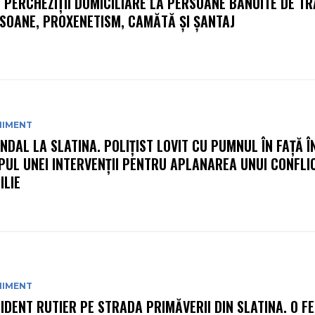
: PERCHEZIŢII DOMICILIARE LA PERSOANE BĂNUITE DE TR
SOANE, PROXENETISM, CAMĂTĂ ŞI ŞANTAJ
NIMENT
NDAL LA SLATINA. POLIȚIST LOVIT CU PUMNUL ÎN FAȚĂ Î
PUL UNEI INTERVENȚII PENTRU APLANAREA UNUI CONFLI
ILIE
NIMENT
IDENT RUTIER PE STRADA PRIMĂVERII DIN SLATINA. O FE