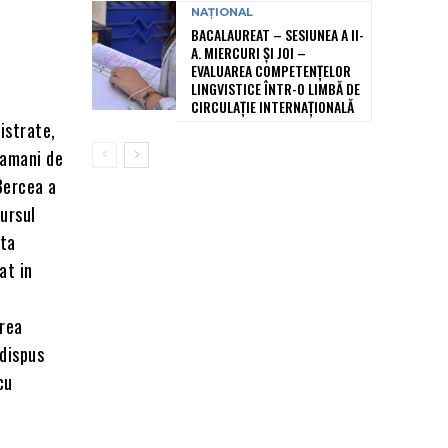
NAȚIONAL
BACALAUREAT – SESIUNEA A II-
A. MIERCURI ȘI JOI –
EVALUAREA COMPETENȚELOR
LINGVISTICE ÎNTR-O LIMBĂ DE
CIRCULAȚIE INTERNAȚIONALĂ
istrate,
tamani de
 Bercea a
ursul
ata
at in
area
 dispus
cu
l