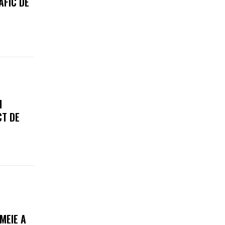
AFIC DE
N
CT DE
MEIE A