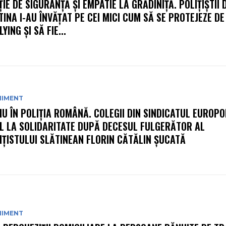
ȚIE DE SIGURANȚĂ ȘI EMPATIE LA GRĂDINIȚĂ. POLIȚIȘTII 
TINA I-AU ÎNVĂȚAT PE CEI MICI CUM SĂ SE PROTEJEZE DE
YING ȘI SĂ FIE...
NIMENT
IU ÎN POLIȚIA ROMÂNĂ. COLEGII DIN SINDICATUL EUROPO
L LA SOLIDARITATE DUPĂ DECESUL FULGERĂTOR AL
IȚISTULUI SLĂTINEAN FLORIN CĂTĂLIN ȘUCATĂ
NIMENT