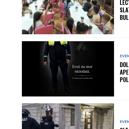
LEC
SLA
BULL
EVE
DOL
APE
POL
EVE