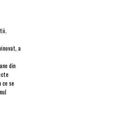
tii.
vinovat, a
oane din
ecte
m ce se
nul