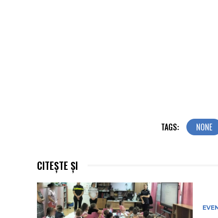
TAGS:
NONE
CITEȘTE ȘI
EVE