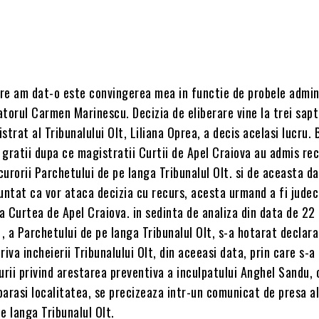
re am dat-o este convingerea mea in functie de probele admin
atorul Carmen Marinescu. Decizia de eliberare vine la trei sap
strat al Tribunalului Olt, Liliana Oprea, a decis acelasi lucru.
gratii dupa ce magistratii Curtii de Apel Craiova au admis rec
urorii Parchetului de pe langa Tribunalul Olt. si de aceasta d
untat ca vor ataca decizia cu recurs, acesta urmand a fi judec
la Curtea de Apel Craiova. in sedinta de analiza din data de 22
 a Parchetului de pe langa Tribunalul Olt, s-a hotarat declar
riva incheierii Tribunalului Olt, din aceeasi data, prin care s-a
rii privind arestarea preventiva a inculpatului Anghel Sandu, 
arasi localitatea, se precizeaza intr-un comunicat de presa a
e langa Tribunalul Olt.