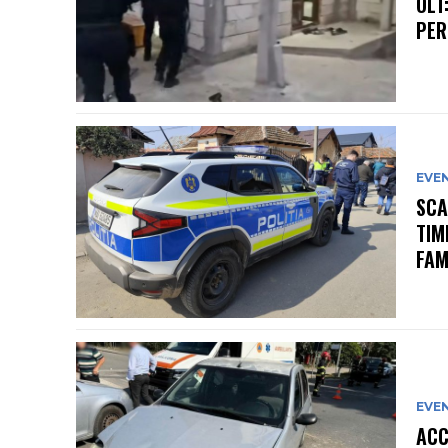
OLT
PER
EVE
SCA
TIM
FAM
EVE
ACC