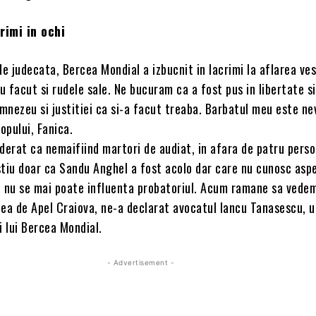
rimi in ochi
de judecata, Bercea Mondial a izbucnit in lacrimi la aflarea ves
au facut si rudele sale. Ne bucuram ca a fost pus in libertate si
nezeu si justitiei ca si-a facut treaba. Barbatul meu este ne
lopului, Fanica.
derat ca nemaifiind martori de audiat, in afara de patru pers
stiu doar ca Sandu Anghel a fost acolo dar care nu cunosc asp
, nu se mai poate influenta probatoriul. Acum ramane sa vede
tea de Apel Craiova, ne-a declarat avocatul Iancu Tanasescu, u
i lui Bercea Mondial.
- Advertisement -