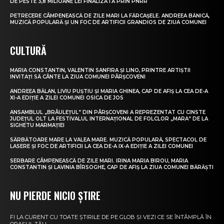
DE PESTE 3,8 MILIOANE LEI FINALIZATĂ PRIN PNRR
PETRECERE CÂMPENEASCĂ DE ZILE MARI LA FĂRCAȘELE. ANDREEA BĂNICĂ,
MUZICĂ POPULARĂ ȘI UN FOC DE ARTIFICII GRANDIOS DE ZIUA COMUNEI
CULTURĂ
MARIA CONSTANTIN, VALENTIN SANFIRA ȘI LINO, PRINTRE ARTIȘTII
INVITAȚI SĂ CÂNTE LA ZIUA COMUNEI PÂRȘCOVENI
ANDREEA BĂLAN, LIVIU PUȘTIU ȘI MARIA GHINEA, CAP DE AFIȘ LA CEA DE-A
XI-A EDIȚIE A ZILEI COMUNEI OSICA DE JOS
ANSAMBLUL „BRÂULEȚUL” DIN PÂRȘCOVENI A REPREZENTAT CU CINSTE
JUDEȚUL OLT LA FESTIVALUL INTERNAȚIONAL DE FOLCLOR „MARA” DE LA
SIGHETU MARMAȚIEI
SĂRBĂTOARE MARE LA VALEA MARE. MUZICĂ POPULARĂ, SPECTACOL DE
LASERE ȘI FOC DE ARTIFICII LA CEA DE-A IX-A EDIȚIE A ZILEI COMUNEI
SERBARE CÂMPENEASCĂ DE ZILE MARI. IRINA MARIA BIROU, MARIA
CONSTANTIN ȘI LAVINIA BÎRSOGHE, CAP DE AFIȘ LA ZIUA COMUNEI BĂRĂȘTI
NU PIERDE NICIO ȘTIRE
FI LA CURENT CU TOATE ȘTIRILE DE PE GLOB ȘI VEZI CE SE ÎNTÂMPLĂ ÎN