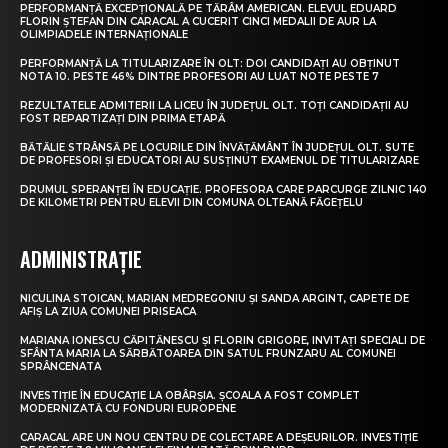
PERFORMANȚĂ EXCEPȚIONALĂ PE TĂRÂM AMERICAN. ELEVUL EDUARD
FLORIN ȘTEFAN DIN CARACAL A CUCERIT CINCI MEDALII DE AUR LA
OLIMPIADELE INTERNAȚIONALE
PERFORMANȚĂ LA TITULARIZARE ÎN OLT: DOI CANDIDAȚI AU OBȚINUT
NOTA 10. PESTE 46% DINTRE PROFESORI AU LUAT NOTE PESTE 7
REZULTATELE ADMITERII LA LICEU ÎN JUDEȚUL OLT. TOȚI CANDIDAȚII AU
FOST REPARTIZAȚI DIN PRIMA ETAPĂ
BĂTĂLIE STRÂNSĂ PE LOCURILE DIN ÎNVĂȚĂMÂNT ÎN JUDEȚUL OLT. SUTE
DE PROFESORI ȘI EDUCATORI AU SUSȚINUT EXAMENUL DE TITULARIZARE
DRUMUL SPERANȚEI ÎN EDUCAȚIE. PROFESORA CARE PARCURGE ZILNIC 140
DE KILOMETRI PENTRU ELEVII DIN COMUNA OLTEANĂ FĂGEȚELU
ADMINISTRAȚIE
NICULINA STOICAN, MARIAN MEDREGONIU ȘI SANDA ARGINT, CAPETE DE
AFIȘ LA ZIUA COMUNEI PRISEACA
MARIANA IONESCU CĂPITĂNESCU ȘI FLORIN GRIGORE, INVITAȚI SPECIALI DE
SFÂNTA MARIA LA SĂRBĂTOAREA DIN SATUL FRUNZARU AL COMUNEI
SPRÂNCENATA
INVESTIȚIE ÎN EDUCAȚIE LA OBÂRȘIA. ȘCOALA A FOST COMPLET
MODERNIZATĂ CU FONDURI EUROPENE
CARACAL ARE UN NOU CENTRU DE COLECTARE A DEȘEURILOR. INVESTIȚIE