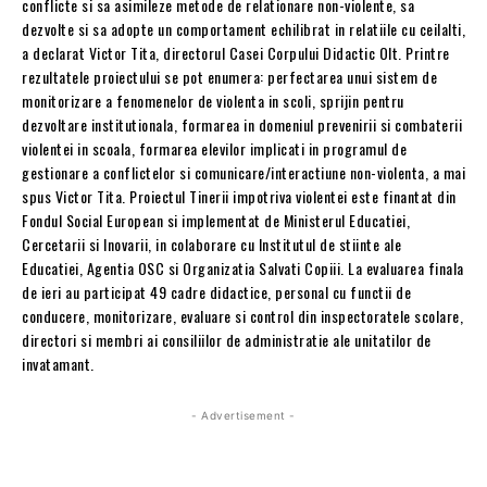
conflicte si sa asimileze metode de relationare non-violente, sa
dezvolte si sa adopte un comportament echilibrat in relatiile cu ceilalti,
a declarat Victor Tita, directorul Casei Corpului Didactic Olt. Printre
rezultatele proiectului se pot enumera: perfectarea unui sistem de
monitorizare a fenomenelor de violenta in scoli, sprijin pentru
dezvoltare institutionala, formarea in domeniul prevenirii si combaterii
violentei in scoala, formarea elevilor implicati in programul de
gestionare a conflictelor si comunicare/interactiune non-violenta, a mai
spus Victor Tita. Proiectul Tinerii impotriva violentei este finantat din
Fondul Social European si implementat de Ministerul Educatiei,
Cercetarii si Inovarii, in colaborare cu Institutul de stiinte ale
Educatiei, Agentia OSC si Organizatia Salvati Copiii. La evaluarea finala
de ieri au participat 49 cadre didactice, personal cu functii de
conducere, monitorizare, evaluare si control din inspectoratele scolare,
directori si membri ai consiliilor de administratie ale unitatilor de
invatamant.
- Advertisement -