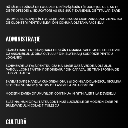
BĂTĂLIE STRÂNSĂ PE LOCURILE DIN ÎNVĂȚĂMÂNT ÎN JUDEȚUL OLT. SUTE
DE PROFESORI ȘI EDUCATORI AU SUSȚINUT EXAMENUL DE TITULARIZARE
DRUMUL SPERANȚEI ÎN EDUCAȚIE. PROFESORA CARE PARCURGE ZILNIC 140
DE KILOMETRI PENTRU ELEVII DIN COMUNA OLTEANĂ FĂGEȚELU
ADMINISTRAȚIE
SĂRBĂTOARE LA SCĂRIȘOARA DE SFÂNTA MARIA. SPECTACOL FOLCLORIC
CU ANSAMBLUL „DOINA OLTULUI” DIN SLATINA ȘI SURPRIZE PENTRU
LOCALNICI
SCHIMBARE LA FAȚĂ PENTRU CEA MAI MARE OAZĂ VERDE A OLTULUI.
PARCUL „CONSTANTIN POROINEANU” DIN CARACAL SE TRANSFORMĂ DE
LA O ZI LA ALTA
SĂRBĂTOARE MARE LA CUNGREA! IONUȚ ȘI DOINIȚA DOLĂNESCU, NICULINA
STOICAN, SHONDY ȘI SHOW DE LASERE LA ZIUA COMUNEI
MODERNIZAREA DRUMURILOR CONTINUĂ ÎN RITM ALERT LA DEVESELU
SLATINA. MUNICIPALITATEA CONTINUĂ LUCRĂRILE DE MODERNIZARE PE
BULEVARDUL NICOLAE TITULESCU
CULTURĂ