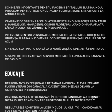
SCHIMBĂRI IMPORTANTE PENTRU PACIENȚII SPITALULUI SLATINA. NOUL
PROGRAM PENTRU TELEFONUL PACIENTULUI ȘI REGULI SIMPLIFICATE LA
AMBULATORIU
CAMPANIE DE SPRIJIN LA SJU SLATINA PENTRU NOU-NĂSCUȚII PREMATURI
ȘI MAMELE LOR. MANAGERUL COSMIN FLOREANU: „CÂND O MAMĂ AFLATĂ
LÂNGĂ INCUBATOR ZÂMBEȘTE, ÎNSEAMNĂ CĂ...
INSTRUIRE PENTRU PERSONALUL MEDICAL DE LA SPITALUL JUDEȚEAN DE
URGENȚĂ SLATINA ÎN DOMENIUL CODIFICĂRII ȘI FINANȚĂRII CAZURILOR DE
ACUȚI
SPITALUL SLATINA – O ȘANSĂ LA O NOUĂ VIAȚĂ, O SPERANȚĂ PENTRU OLT
SESIUNE DE CONTRACTARE SERVICII MEDICALE ÎN LUNA MAI, ORGANIZATĂ
DE CAS OLT
EDUCAȚIE
PERFORMANȚĂ EXCEPȚIONALĂ PE TĂRÂM AMERICAN. ELEVUL EDUARD
FLORIN ȘTEFAN DIN CARACAL A CUCERIT CINCI MEDALII DE AUR LA
OLIMPIADELE INTERNAȚIONALE
PERFORMANȚĂ LA TITULARIZARE ÎN OLT: DOI CANDIDAȚI AU OBȚINUT
NOTA 10. PESTE 46% DINTRE PROFESORI AU LUAT NOTE PESTE 7
REZULTATELE ADMITERII LA LICEU ÎN JUDEȚUL OLT. TOȚI CANDIDAȚII AU
FOST REPARTIZAȚI DIN PRIMA ETAPĂ