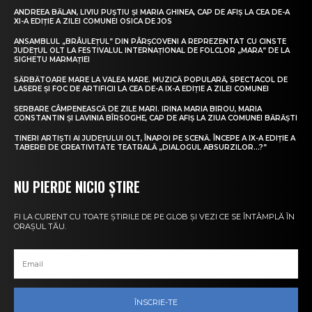
ANDREEA BĂLAN, LIVIU PUȘTIU ȘI MARIA GHINEA, CAP DE AFIȘ LA CEA DE-A
XI-A EDIȚIE A ZILEI COMUNEI OSICA DE JOS
ANSAMBLUL „BRÂULEȚUL” DIN PÂRȘCOVENI A REPREZENTAT CU CINSTE
JUDEȚUL OLT LA FESTIVALUL INTERNAȚIONAL DE FOLCLOR „MARA” DE LA
SIGHETU MARMAȚIEI
SĂRBĂTOARE MARE LA VALEA MARE. MUZICĂ POPULARĂ, SPECTACOL DE
LASERE ȘI FOC DE ARTIFICII LA CEA DE-A IX-A EDIȚIE A ZILEI COMUNEI
SERBARE CÂMPENEASCĂ DE ZILE MARI. IRINA MARIA BIROU, MARIA
CONSTANTIN ȘI LAVINIA BÎRSOGHE, CAP DE AFIȘ LA ZIUA COMUNEI BĂRĂȘTI
TINERI ARTIȘTI AI JUDEȚULUI OLT, ÎNAPOI PE SCENĂ. ÎNCEPE A IX-A EDIȚIE A
TABEREI DE CREATIVITATE TEATRALĂ „DIALOGUL ABSURZILOR…?”
NU PIERDE NICIO ȘTIRE
FI LA CURENT CU TOATE ȘTIRILE DE PE GLOB ȘI VEZI CE SE ÎNTÂMPLĂ ÎN
ORAȘUL TĂU.
ÎNSCRIE-TE