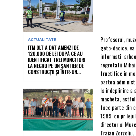
Profesorul, muze
ACTUALITATE
ITM OLT A DAT AMENZI DE
geto-dacice, va
120.000 DE LEI DUPĂ CE AU
informatii arheo
IDENTIFICAT TREI MUNCITORI
regretatii Mihai
LA NEGRU PE UN ȘANTIER DE
CONSTRUCȚII ȘI ÎNTR-UN...
fructifice in mo
partea administr
la indeplinire a
macheta, astfel
face parte din c
1989, cu prileju
director al Muze
Traian Zorzoliu.