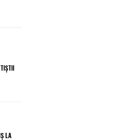
TIȘTII
IȘ LA