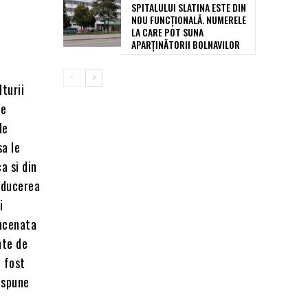
SPITALULUI SLATINA ESTE DIN
NOU FUNCȚIONALĂ. NUMERELE
LA CARE POT SUNA
APARȚINĂTORII BOLNAVILOR
turii
pe
de
sa le
a si din
u ducerea
i
ancenata
nte de
, fost
 spune