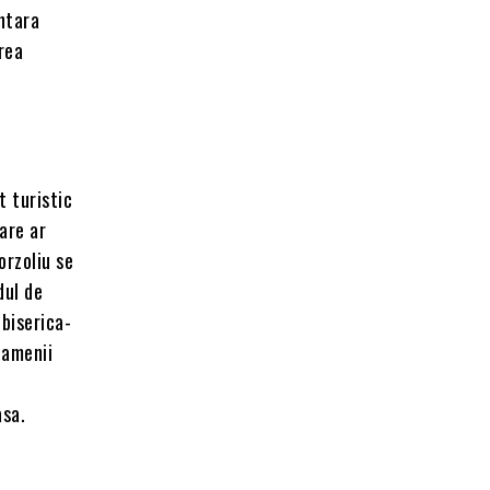
ntara
rea
t turistic
care ar
orzoliu se
dul de
 biserica-
oamenii
asa.
l