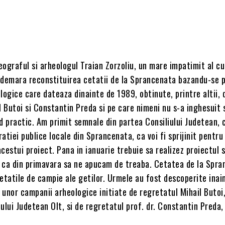
ograful si arheologul Traian Zorzoliu, un mare impatimit al cul
 demara reconstituirea cetatii de la Sprancenata bazandu-se 
logice care dateaza dinainte de 1989, obtinute, printre altii, 
l Butoi si Constantin Preda si pe care nimeni nu s-a inghesuit 
d practic. Am primit semnale din partea Consiliului Judetean, c
atiei publice locale din Sprancenata, ca voi fi sprijinit pentr
 acestui proiect. Pana in ianuarie trebuie sa realizez proiectul s
 ca din primavara sa ne apucam de treaba. Cetatea de la Spr
etatile de campie ale getilor. Urmele au fost descoperite inai
l unor campanii arheologice initiate de regretatul Mihail Butoi
ului Judetean Olt, si de regretatul prof. dr. Constantin Preda,