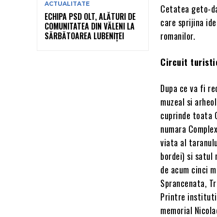
ACTUALITATE
Cetatea geto-da
ECHIPA PSD OLT, ALĂTURI DE
care sprijina id
COMUNITATEA DIN VĂLENI LA
romanilor.
SĂRBĂTOAREA LUBENIȚEI
Circuit turisti
Dupa ce va fi re
muzeal si arheol
cuprinde toata C
numara Complexu
viata al taranulu
bordei) si satul
de acum cinci mi
Sprancenata, Tr
Printre institut
memorial Nicolae