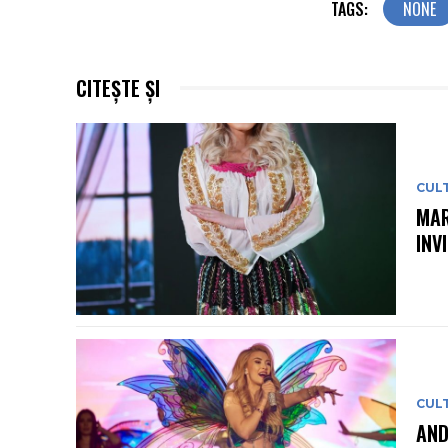
TAGS:
NONE
CITEȘTE ȘI
CUL
MAR
INV
CUL
AND