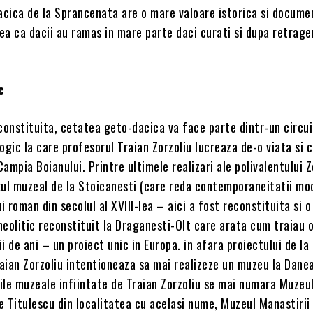
cica de la Sprancenata are o mare valoare istorica si docume
eea ca dacii au ramas in mare parte daci curati si dupa retrage
c
constituita, cetatea geto-dacica va face parte dintr-un circui
ogic la care profesorul Traian Zorzoliu lucreaza de-o viata si 
ampia Boianului. Printre ultimele realizari ale polivalentului Z
l muzeal de la Stoicanesti (care reda contemporaneitatii mo
i roman din secolul al XVIII-lea – aici a fost reconstituita si o
 neolitic reconstituit la Draganesti-Olt care arata cum traiau 
i de ani – un proiect unic in Europa. in afara proiectului de la
aian Zorzoliu intentioneaza sa mai realizeze un muzeu la Dane
iile muzeale infiintate de Traian Zorzoliu se mai numara Muzeu
 Titulescu din localitatea cu acelasi nume, Muzeul Manastirii