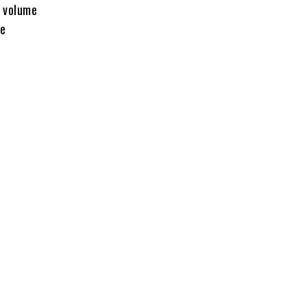
e volume
te