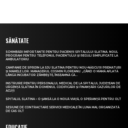
SĂNĂTATE
SCHIMBĂRI IMPORTANTE PENTRU PACIENȚII SPITALULUI SLATINA. NOUL
PROGRAM PENTRU TELEFONUL PACIENTULUI ȘI REGULI SIMPLIFICATE LA
AMBULATORIU
CAMPANIE DE SPRIJIN LA SJU SLATINA PENTRU NOU-NĂSCUȚII PREMATURI
ȘI MAMELE LOR. MANAGERUL COSMIN FLOREANU: „CÂND O MAMĂ AFLATĂ
LÂNGĂ INCUBATOR ZÂMBEȘTE, ÎNSEAMNĂ CĂ...
INSTRUIRE PENTRU PERSONALUL MEDICAL DE LA SPITALUL JUDEȚEAN DE
URGENȚĂ SLATINA ÎN DOMENIUL CODIFICĂRII ȘI FINANȚĂRII CAZURILOR DE
ACUȚI
SPITALUL SLATINA – O ȘANSĂ LA O NOUĂ VIAȚĂ, O SPERANȚĂ PENTRU OLT
SESIUNE DE CONTRACTARE SERVICII MEDICALE ÎN LUNA MAI, ORGANIZATĂ
DE CAS OLT
EDUCAȚIE