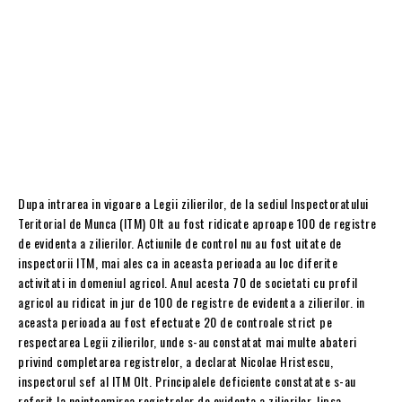
Dupa intrarea in vigoare a Legii zilierilor, de la sediul Inspectoratului
Teritorial de Munca (ITM) Olt au fost ridicate aproape 100 de registre
de evidenta a zilierilor. Actiunile de control nu au fost uitate de
inspectorii ITM, mai ales ca in aceasta perioada au loc diferite
activitati in domeniul agricol. Anul acesta 70 de societati cu profil
agricol au ridicat in jur de 100 de registre de evidenta a zilierilor. in
aceasta perioada au fost efectuate 20 de controale strict pe
respectarea Legii zilierilor, unde s-au constatat mai multe abateri
privind completarea registrelor, a declarat Nicolae Hristescu,
inspectorul sef al ITM Olt. Principalele deficiente constatate s-au
referit la neintocmirea registrelor de evidenta a zilierilor, lipsa