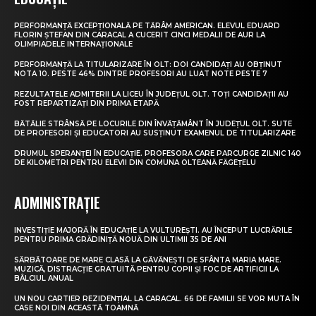
PERFORMANȚĂ EXCEPȚIONALĂ PE TĂRÂM AMERICAN. ELEVUL EDUARD
FLORIN ȘTEFAN DIN CARACAL A CUCERIT CINCI MEDALII DE AUR LA
OLIMPIADELE INTERNAȚIONALE
PERFORMANȚĂ LA TITULARIZARE ÎN OLT: DOI CANDIDAȚI AU OBȚINUT
NOTA 10. PESTE 46% DINTRE PROFESORI AU LUAT NOTE PESTE 7
REZULTATELE ADMITERII LA LICEU ÎN JUDEȚUL OLT. TOȚI CANDIDAȚII AU
FOST REPARTIZAȚI DIN PRIMA ETAPĂ
BĂTĂLIE STRÂNSĂ PE LOCURILE DIN ÎNVĂȚĂMÂNT ÎN JUDEȚUL OLT. SUTE
DE PROFESORI ȘI EDUCATORI AU SUSȚINUT EXAMENUL DE TITULARIZARE
DRUMUL SPERANȚEI ÎN EDUCAȚIE. PROFESORA CARE PARCURGE ZILNIC 140
DE KILOMETRI PENTRU ELEVII DIN COMUNA OLTEANĂ FĂGEȚELU
ADMINISTRAȚIE
INVESTIȚIE MAJORĂ ÎN EDUCAȚIE LA VULTUREȘTI. AU ÎNCEPUT LUCRĂRILE
PENTRU PRIMA GRĂDINIȚĂ NOUĂ DIN ULTIMII 35 DE ANI
SĂRBĂTOARE DE MARE CLASĂ LA GĂVĂNEȘTI DE SFÂNTA MARIA MARE.
MUZICĂ, DISTRACȚIE GRATUITĂ PENTRU COPII ȘI FOC DE ARTIFICII LA
BÂLCIUL ANUAL
UN NOU CARTIER REZIDENȚIAL LA CARACAL. 66 DE FAMILII SE VOR MUTA ÎN
CASE NOI DIN ACEASTĂ TOAMNĂ