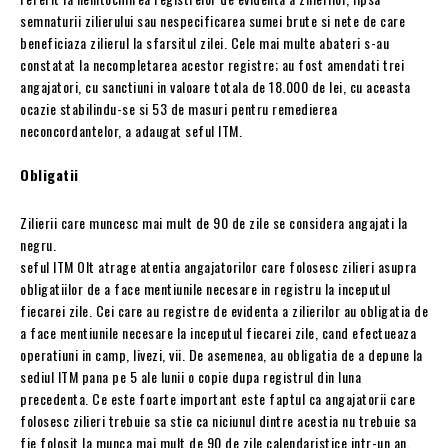
semnaturii zilierului sau nespecificarea sumei brute si nete de care
beneficiaza zilierul la sfarsitul zilei. Cele mai multe abateri s-au
constatat la necompletarea acestor registre; au fost amendati trei
angajatori, cu sanctiuni in valoare totala de 18.000 de lei, cu aceasta
ocazie stabilindu-se si 53 de masuri pentru remedierea
neconcordantelor, a adaugat seful ITM.
Obligatii
Zilierii care muncesc mai mult de 90 de zile se considera angajati la
negru.
seful ITM Olt atrage atentia angajatorilor care folosesc zilieri asupra
obligatiilor de a face mentiunile necesare in registru la inceputul
fiecarei zile. Cei care au registre de evidenta a zilierilor au obligatia de
a face mentiunile necesare la inceputul fiecarei zile, cand efectueaza
operatiuni in camp, livezi, vii. De asemenea, au obligatia de a depune la
sediul ITM pana pe 5 ale lunii o copie dupa registrul din luna
precedenta. Ce este foarte important este faptul ca angajatorii care
folosesc zilieri trebuie sa stie ca niciunul dintre acestia nu trebuie sa
fie folosit la munca mai mult de 90 de zile calendaristice intr-un an,