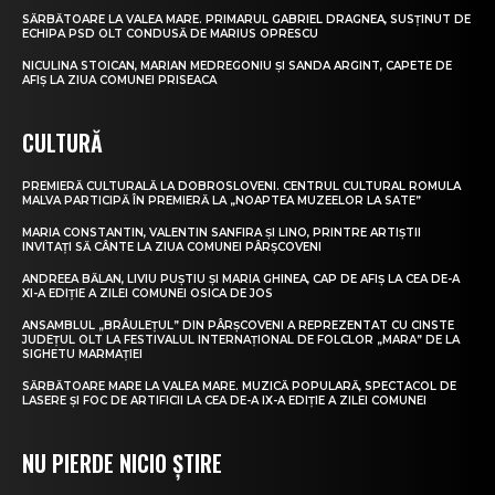
SĂRBĂTOARE LA VALEA MARE. PRIMARUL GABRIEL DRAGNEA, SUSȚINUT DE
ECHIPA PSD OLT CONDUSĂ DE MARIUS OPRESCU
NICULINA STOICAN, MARIAN MEDREGONIU ȘI SANDA ARGINT, CAPETE DE
AFIȘ LA ZIUA COMUNEI PRISEACA
CULTURĂ
PREMIERĂ CULTURALĂ LA DOBROSLOVENI. CENTRUL CULTURAL ROMULA
MALVA PARTICIPĂ ÎN PREMIERĂ LA „NOAPTEA MUZEELOR LA SATE”
MARIA CONSTANTIN, VALENTIN SANFIRA ȘI LINO, PRINTRE ARTIȘTII
INVITAȚI SĂ CÂNTE LA ZIUA COMUNEI PÂRȘCOVENI
ANDREEA BĂLAN, LIVIU PUȘTIU ȘI MARIA GHINEA, CAP DE AFIȘ LA CEA DE-A
XI-A EDIȚIE A ZILEI COMUNEI OSICA DE JOS
ANSAMBLUL „BRÂULEȚUL” DIN PÂRȘCOVENI A REPREZENTAT CU CINSTE
JUDEȚUL OLT LA FESTIVALUL INTERNAȚIONAL DE FOLCLOR „MARA” DE LA
SIGHETU MARMAȚIEI
SĂRBĂTOARE MARE LA VALEA MARE. MUZICĂ POPULARĂ, SPECTACOL DE
LASERE ȘI FOC DE ARTIFICII LA CEA DE-A IX-A EDIȚIE A ZILEI COMUNEI
NU PIERDE NICIO ȘTIRE