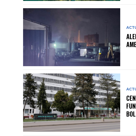
ACT
ALE
AME
ACT
CEN
FUN
BOL