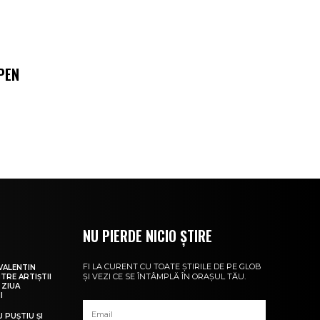
PEN
NU PIERDE NICIO ȘTIRE
FI LA CURENT CU TOATE ȘTIRILE DE PE GLOB
VALENTIN
ȘI VEZI CE SE ÎNTÂMPLĂ ÎN ORAȘUL TĂU.
NTRE ARTIȘTII
 ZIUA
I
U PUȘTIU ȘI