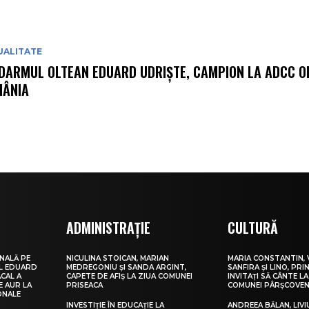
UALITATE
DARMUL OLTEAN EDUARD UDRIȘTE, CAMPION LA ADCC O
ÂNIA
ADMINISTRAȚIE
CULTURĂ
NALĂ PE
NICULINA STOICAN, MARIAN
MARIA CONSTANTIN, 
UL EDUARD
MEDREGONIU ȘI SANDA ARGINT,
SANFIRA ȘI LINO, PRI
CAL A
CAPETE DE AFIȘ LA ZIUA COMUNEI
INVITAȚI SĂ CÂNTE LA
E AUR LA
PRISEACA
COMUNEI PÂRȘCOVEN
ONALE
INVESTIȚIE ÎN EDUCAȚIE LA
ANDREEA BĂLAN, LIVI