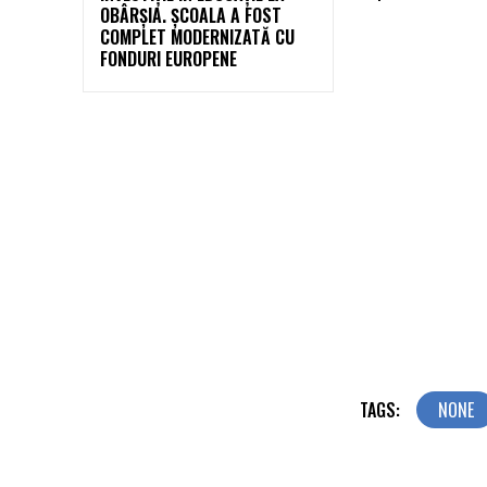
OBÂRȘIA. ȘCOALA A FOST
COMPLET MODERNIZATĂ CU
FONDURI EUROPENE
TAGS:
NONE