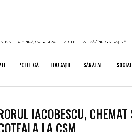
LATINA
DUMINICĂ,9 AUGUST,2026
AUTENTIFICAȚI-VĂ / ÎNREGISTRAȚI-VĂ
ATE
POLITICĂ
EDUCAȚIE
SĂNĂTATE
SOCIA
ORUL IACOBESCU, CHEMAT 
COTEALA LA CSM