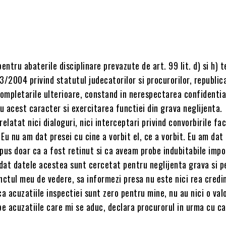
entru abaterile disciplinare prevazute de art. 99 lit. d) si h) t
3/2004 privind statutul judecatorilor si procurorilor, republic
completarile ulterioare, constand in nerespectarea confidential
au acest caracter si exercitarea functiei din grava neglijenta.
relatat nici dialoguri, nici interceptari privind convorbirile fa
Eu nu am dat presei cu cine a vorbit el, ce a vorbit. Eu am dat
pus doar ca a fost retinut si ca aveam probe indubitabile impot
dat datele acestea sunt cercetat pentru neglijenta grava si p
nctul meu de vedere, sa informezi presa nu este nici rea credin
ca acuzatiile inspectiei sunt zero pentru mine, nu au nici o val
e acuzatiile care mi se aduc, declara procurorul in urma cu c