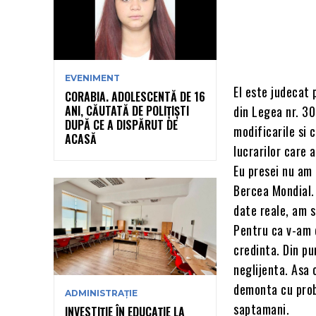
EVENIMENT
El este judecat p
CORABIA. ADOLESCENTĂ DE 16
ANI, CĂUTATĂ DE POLIȚIȘTI
din Legea nr. 30
DUPĂ CE A DISPĂRUT DE
modificarile si 
ACASĂ
lucrarilor care 
Eu presei nu am 
Bercea Mondial. 
date reale, am s
Pentru ca v-am 
credinta. Din pu
neglijenta. Asa 
demonta cu prob
ADMINISTRAȚIE
saptamani.
INVESTIȚIE ÎN EDUCAȚIE LA