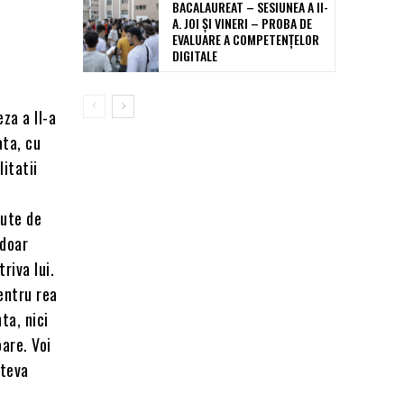
BACALAUREAT – SESIUNEA A II-
A. JOI ȘI VINERI – PROBA DE
EVALUARE A COMPETENȚELOR
DIGITALE
eza a II-a
ata, cu
itatii
cute de
 doar
riva lui.
entru rea
ta, nici
oare. Voi
ateva