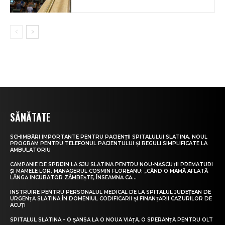
SĂNĂTATE
SCHIMBĂRI IMPORTANTE PENTRU PACIENȚII SPITALULUI SLATINA. NOUL
PROGRAM PENTRU TELEFONUL PACIENTULUI ȘI REGULI SIMPLIFICATE LA
AMBULATORIU
CAMPANIE DE SPRIJIN LA SJU SLATINA PENTRU NOU-NĂSCUȚII PREMATURI
ȘI MAMELE LOR. MANAGERUL COSMIN FLOREANU: „CÂND O MAMĂ AFLATĂ
LÂNGĂ INCUBATOR ZÂMBEȘTE, ÎNSEAMNĂ CĂ...
INSTRUIRE PENTRU PERSONALUL MEDICAL DE LA SPITALUL JUDEȚEAN DE
URGENȚĂ SLATINA ÎN DOMENIUL CODIFICĂRII ȘI FINANȚĂRII CAZURILOR DE
ACUȚI
SPITALUL SLATINA – O ȘANSĂ LA O NOUĂ VIAȚĂ, O SPERANȚĂ PENTRU OLT