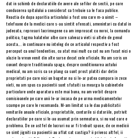
dat in schimb de declaratiile de avere ale sefilor de sectii, pe care
conducerea spitalului a considerat ca trebuie sa le faca publice.
Reactia de dupa aparitia articolului a fost una care m-a uimit –
telefoane de la medici care s-au simtit ofensati, amenintari cu datul in
judecata, reprosuri lacrimogene ca am improscat cu noroi, la comanda
politica, tagma halatelor albe care salveaza vieti si altele de genul
acesta…. in continuare nu inteleg de ce articolul respectiv a fost
perceput ca unul tendentios, cu atat mai mult cu cat nu am facut nici o
aluzie la vreun venit din alte surse decat cele oficiale. Nu am scris un
cuvant despre traditionala spaga, despre conditionarea actului
medical, nu am scris ca se plang ca sunt prost platiti dar detin
proprietati pe care nici un bugetar nu si le-ar putea cumpara in zece
vieti, nu am spus ca pacientii sunt sfatuiti sa mearga la cabinetele
particulare unde aparatura este mai buna, nu am vorbit despre
comisioanele pe care unii le-ar incasa de pe urma medicamentelor
scumpe pe care le recomanda. M-am limitat sa le dau publicitatii
veniturile anuale oficiale, proprietatile, conturile si datoriile, potrivit
declaratiilor pe care si le-au asumat prin semnatura, si nu vad care e
problema. De ce astfel de lucruri nu ar fi trebuit spuse, de ce medicii
se simt jigniti ca pacientii au aflat cat castiga? ii privesc altfel, ii