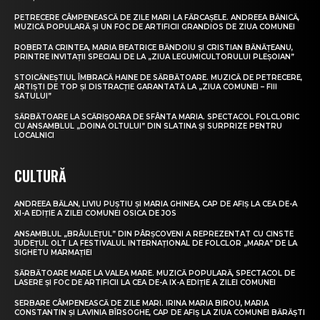
PETRECERE CÂMPENEASCĂ DE ZILE MARI LA FĂRCAȘELE. ANDREEA BĂNICĂ,
MUZICĂ POPULARĂ ȘI UN FOC DE ARTIFICII GRANDIOS DE ZIUA COMUNEI
ROBERTA CRINTEA, MARIA BEATRICE BĂNDOIU ȘI CRISTIAN BĂNĂȚEANU,
PRINTRE INVITAȚII SPECIALI DE LA „ZIUA LEGUMICULTORULUI PLEȘOIAN”
STOICĂNEȘTIUL ÎMBRACĂ HAINE DE SĂRBĂTOARE. MUZICĂ DE PETRECERE,
ARTIȘTI DE TOP ȘI DISTRACȚIE GARANTATĂ LA „ZIUA COMUNEI – FIII
SATULUI”
SĂRBĂTOARE LA SCĂRIȘOARA DE SFÂNTA MARIA. SPECTACOL FOLCLORIC
CU ANSAMBLUL „DOINA OLTULUI” DIN SLATINA ȘI SURPRIZE PENTRU
LOCALNICI
CULTURĂ
ANDREEA BĂLAN, LIVIU PUȘTIU ȘI MARIA GHINEA, CAP DE AFIȘ LA CEA DE-A
XI-A EDIȚIE A ZILEI COMUNEI OSICA DE JOS
ANSAMBLUL „BRÂULEȚUL” DIN PÂRȘCOVENI A REPREZENTAT CU CINSTE
JUDEȚUL OLT LA FESTIVALUL INTERNAȚIONAL DE FOLCLOR „MARA” DE LA
SIGHETU MARMAȚIEI
SĂRBĂTOARE MARE LA VALEA MARE. MUZICĂ POPULARĂ, SPECTACOL DE
LASERE ȘI FOC DE ARTIFICII LA CEA DE-A IX-A EDIȚIE A ZILEI COMUNEI
SERBARE CÂMPENEASCĂ DE ZILE MARI. IRINA MARIA BIROU, MARIA
CONSTANTIN ȘI LAVINIA BÎRSOGHE, CAP DE AFIȘ LA ZIUA COMUNEI BĂRĂȘTI