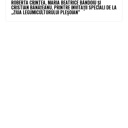
ROBERTA CRINTEA, MARIA BEATRICE BĂNDOIU ȘI
CRISTIAN BĂNĂȚEANU, PRINTRE INVITAȚII SPECIALI DE LA
„ZIUA LEGUMICULTORULUI PLEȘOIAN”