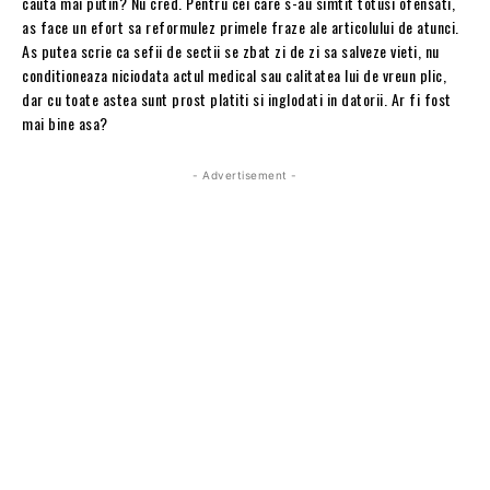
cauta mai putin? Nu cred. Pentru cei care s-au simtit totusi ofensati,
as face un efort sa reformulez primele fraze ale articolului de atunci.
As putea scrie ca sefii de sectii se zbat zi de zi sa salveze vieti, nu
conditioneaza niciodata actul medical sau calitatea lui de vreun plic,
dar cu toate astea sunt prost platiti si inglodati in datorii. Ar fi fost
mai bine asa?
- Advertisement -