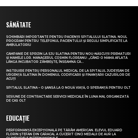
SĂNĂTATE
SCHIMBĂRI IMPORTANTE PENTRU PACIENȚII SPITALULUI SLATINA. NOUL
PROGRAM PENTRU TELEFONUL PACIENTULUI ȘI REGULI SIMPLIFICATE LA
AMBULATORIU
CAMPANIE DE SPRIJIN LA SJU SLATINA PENTRU NOU-NĂSCUȚII PREMATURI
ȘI MAMELE LOR. MANAGERUL COSMIN FLOREANU: „CÂND O MAMĂ AFLATĂ
LÂNGĂ INCUBATOR ZÂMBEȘTE, ÎNSEAMNĂ CĂ...
INSTRUIRE PENTRU PERSONALUL MEDICAL DE LA SPITALUL JUDEȚEAN DE
URGENȚĂ SLATINA ÎN DOMENIUL CODIFICĂRII ȘI FINANȚĂRII CAZURILOR DE
ACUȚI
SPITALUL SLATINA – O ȘANSĂ LA O NOUĂ VIAȚĂ, O SPERANȚĂ PENTRU OLT
SESIUNE DE CONTRACTARE SERVICII MEDICALE ÎN LUNA MAI, ORGANIZATĂ
DE CAS OLT
EDUCAȚIE
PERFORMANȚĂ EXCEPȚIONALĂ PE TĂRÂM AMERICAN. ELEVUL EDUARD
FLORIN ȘTEFAN DIN CARACAL A CUCERIT CINCI MEDALII DE AUR LA