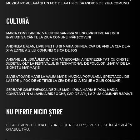
MUZICĂ POPULARĂ ȘI UN FOC DE ARTIFICII GRANDIOS DE ZIUA COMUNEI
CULTURĂ
MARIA CONSTANTIN, VALENTIN SANFIRA ȘI LINO, PRINTRE ARTIȘTII
INVITAȚI SĂ CÂNTE LA ZIUA COMUNEI PÂRȘCOVENI
ANDREEA BĂLAN, LIVIU PUȘTIU ȘI MARIA GHINEA, CAP DE AFIȘ LA CEA DE-A
XI-A EDIȚIE A ZILEI COMUNEI OSICA DE JOS
ANSAMBLUL „BRÂULEȚUL” DIN PÂRȘCOVENI A REPREZENTAT CU CINSTE
JUDEȚUL OLT LA FESTIVALUL INTERNAȚIONAL DE FOLCLOR „MARA” DE LA
SIGHETU MARMAȚIEI
SĂRBĂTOARE MARE LA VALEA MARE. MUZICĂ POPULARĂ, SPECTACOL DE
LASERE ȘI FOC DE ARTIFICII LA CEA DE-A IX-A EDIȚIE A ZILEI COMUNEI
SERBARE CÂMPENEASCĂ DE ZILE MARI. IRINA MARIA BIROU, MARIA
CONSTANTIN ȘI LAVINIA BÎRSOGHE, CAP DE AFIȘ LA ZIUA COMUNEI BĂRĂȘTI
NU PIERDE NICIO ȘTIRE
FI LA CURENT CU TOATE ȘTIRILE DE PE GLOB ȘI VEZI CE SE ÎNTÂMPLĂ ÎN
ORAȘUL TĂU.