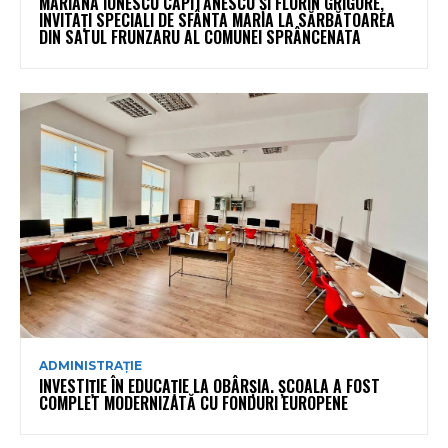
MARIANA IONESCU CĂPITĂNESCU ȘI FLORIN GRIGORE,
INVITAȚI SPECIALI DE SFÂNTA MARIA LA SĂRBĂTOAREA
DIN SATUL FRUNZARU AL COMUNEI SPRÂNCENATA
ADMINISTRAȚIE
INVESTIȚIE ÎN EDUCAȚIE LA OBÂRȘIA. ȘCOALA A FOST
COMPLET MODERNIZATĂ CU FONDURI EUROPENE