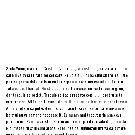
Stela Voicu, mama lui Cristinel Voicu, se gandeste cu groaza la clipa in
care il va avea in fata pe cel care i-a ucis fiul, dupa cum spune ea. Este
pentru prima data de la moartea copilului cand ma voi intalni fata in
fata cu acel barbat. Nu stiu cum o sa-l privesc. imi va fi foarte greu,
dar trebuie sa rezist. Trebuie sa fac dreptate copilului, pentru asta
mai traiesc. Altfel as fi murit de mult, a spus cu lacrimi in ochi femeia.
Am incredere ca judecatorii isi vor face treaba, iar cel care mi-a ucis
baiatul nu va ramane nepedepsit. Eu nu am mai trecut prin asa ceva
pana acum. Pana la varsta asta nu am trecut printr-o sala de judecata.
Nici macar nu stiu cum arata. Sper insa ca Dumnezeu imi va da putere
sa rezist pana la capat, a adaugat femeia.