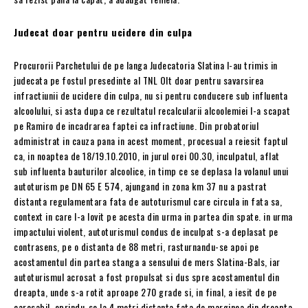
Judecat doar pentru ucidere din culpa
Procurorii Parchetului de pe langa Judecatoria Slatina l-au trimis in
judecata pe fostul presedinte al TNL Olt doar pentru savarsirea
infractiunii de ucidere din culpa, nu si pentru conducere sub influenta
alcoolului, si asta dupa ce rezultatul recalcularii alcoolemiei l-a scapat
pe Ramiro de incadrarea faptei ca infractiune. Din probatoriul
administrat in cauza pana in acest moment, procesual a reiesit faptul
ca, in noaptea de 18/19.10.2010, in jurul orei 00.30, inculpatul, aflat
sub influenta bauturilor alcoolice, in timp ce se deplasa la volanul unui
autoturism pe DN 65 E 574, ajungand in zona km 37 nu a pastrat
distanta regulamentara fata de autoturismul care circula in fata sa,
context in care l-a lovit pe acesta din urma in partea din spate. in urma
impactului violent, autoturismul condus de inculpat s-a deplasat pe
contrasens, pe o distanta de 88 metri, rasturnandu-se apoi pe
acostamentul din partea stanga a sensului de mers Slatina-Bals, iar
autoturismul acrosat a fost propulsat si dus spre acostamentul din
dreapta, unde s-a rotit aproape 270 grade si, in final, a iesit de pe
carosabil, oprindu-se la 4 metri distanta fata de marginea din dreapta