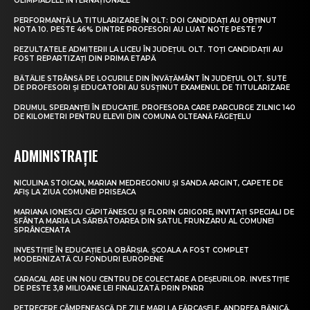
OLIMPIADELE INTERNAȚIONALE
PERFORMANȚĂ LA TITULARIZARE ÎN OLT: DOI CANDIDAȚI AU OBȚINUT
NOTA 10. PESTE 46% DINTRE PROFESORI AU LUAT NOTE PESTE 7
REZULTATELE ADMITERII LA LICEU ÎN JUDEȚUL OLT. TOȚI CANDIDAȚII AU
FOST REPARTIZAȚI DIN PRIMA ETAPĂ
BĂTĂLIE STRÂNSĂ PE LOCURILE DIN ÎNVĂȚĂMÂNT ÎN JUDEȚUL OLT. SUTE
DE PROFESORI ȘI EDUCATORI AU SUSȚINUT EXAMENUL DE TITULARIZARE
DRUMUL SPERANȚEI ÎN EDUCAȚIE. PROFESORA CARE PARCURGE ZILNIC 140
DE KILOMETRI PENTRU ELEVII DIN COMUNA OLTEANĂ FĂGEȚELU
ADMINISTRAȚIE
NICULINA STOICAN, MARIAN MEDREGONIU ȘI SANDA ARGINT, CAPETE DE
AFIȘ LA ZIUA COMUNEI PRISEACA
MARIANA IONESCU CĂPITĂNESCU ȘI FLORIN GRIGORE, INVITAȚI SPECIALI DE
SFÂNTA MARIA LA SĂRBĂTOAREA DIN SATUL FRUNZARU AL COMUNEI
SPRÂNCENATA
INVESTIȚIE ÎN EDUCAȚIE LA OBÂRȘIA. ȘCOALA A FOST COMPLET
MODERNIZATĂ CU FONDURI EUROPENE
CARACAL ARE UN NOU CENTRU DE COLECTARE A DEȘEURILOR. INVESTIȚIE
DE PESTE 3,8 MILIOANE LEI FINALIZATĂ PRIN PNRR
PETRECERE CÂMPENEASCĂ DE ZILE MARI LA FĂRCAȘELE. ANDREEA BĂNICĂ,