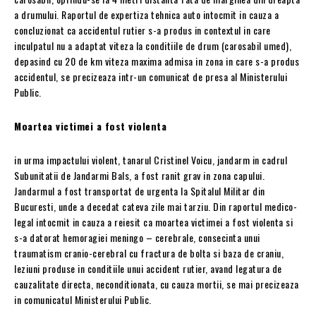
a drumului. Raportul de expertiza tehnica auto intocmit in cauza a
concluzionat ca accidentul rutier s-a produs in contextul in care
inculpatul nu a adaptat viteza la conditiile de drum (carosabil umed),
depasind cu 20 de km viteza maxima admisa in zona in care s-a produs
accidentul, se precizeaza intr-un comunicat de presa al Ministerului
Public.
Moartea victimei a fost violenta
in urma impactului violent, tanarul Cristinel Voicu, jandarm in cadrul
Subunitatii de Jandarmi Bals, a fost ranit grav in zona capului.
Jandarmul a fost transportat de urgenta la Spitalul Militar din
Bucuresti, unde a decedat cateva zile mai tarziu. Din raportul medico-
legal intocmit in cauza a reiesit ca moartea victimei a fost violenta si
s-a datorat hemoragiei meningo – cerebrale, consecinta unui
traumatism cranio-cerebral cu fractura de bolta si baza de craniu,
leziuni produse in conditiile unui accident rutier, avand legatura de
cauzalitate directa, neconditionata, cu cauza mortii, se mai precizeaza
in comunicatul Ministerului Public.