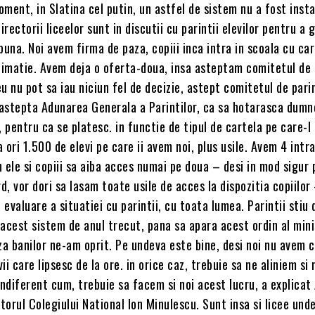
ment, in Slatina cel putin, un astfel de sistem nu a fost insta
irectorii liceelor sunt in discutii cu parintii elevilor pentru a 
buna. Noi avem firma de paza, copiii inca intra in scoala cu ca
timatie. Avem deja o oferta-doua, insa asteptam comitetul de 
u nu pot sa iau niciun fel de decizie, astept comitetul de parin
r astepta Adunarea Generala a Parintilor, ca sa hotarasca dumn
pentru ca se platesc. in functie de tipul de cartela pe care-l
 ori 1.500 de elevi pe care ii avem noi, plus usile. Avem 4 intrar
 ele si copiii sa aiba acces numai pe doua – desi in mod sigur 
rd, vor dori sa lasam toate usile de acces la dispozitia copiilor
evaluare a situatiei cu parintii, cu toata lumea. Parintii stiu 
acest sistem de anul trecut, pana sa apara acest ordin al mini
za banilor ne-am oprit. Pe undeva este bine, desi noi nu avem c
i care lipsesc de la ore. in orice caz, trebuie sa ne aliniem si 
indiferent cum, trebuie sa facem si noi acest lucru, a explicat
orul Colegiului National Ion Minulescu. Sunt insa si licee und