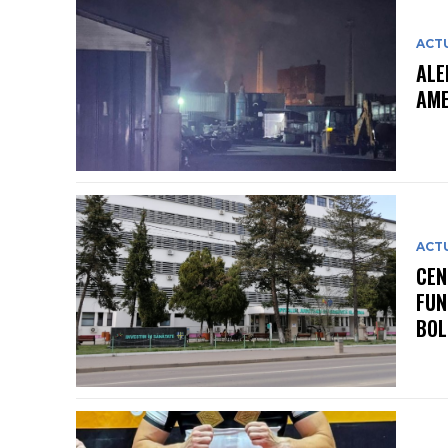
ACT
ALE
AME
ACT
CEN
FUN
BOL