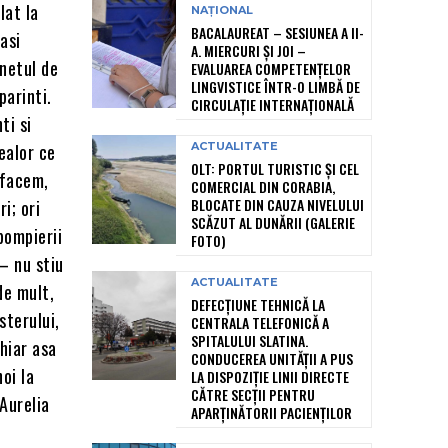
lat la
NAȚIONAL
BACALAUREAT – SESIUNEA A II-
gasi
A. MIERCURI ȘI JOI –
rnetul de
EVALUAREA COMPETENȚELOR
LINGVISTICE ÎNTR-O LIMBĂ DE
parinti.
CIRCULAȚIE INTERNAȚIONALĂ
ti si
ealor ce
ACTUALITATE
OLT: PORTUL TURISTIC ȘI CEL
 facem,
COMERCIAL DIN CORABIA,
BLOCATE DIN CAUZA NIVELULUI
i; ori
SCĂZUT AL DUNĂRII (GALERIE
pompierii
FOTO)
 – nu stiu
ACTUALITATE
de mult,
DEFECȚIUNE TEHNICĂ LA
sterului,
CENTRALA TELEFONICĂ A
SPITALULUI SLATINA.
hiar asa
CONDUCEREA UNITĂȚII A PUS
noi la
LA DISPOZIȚIE LINII DIRECTE
CĂTRE SECȚII PENTRU
 Aurelia
APARȚINĂTORII PACIENȚILOR
e