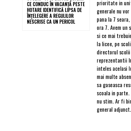
prioritate in un
CE CONDUC ÎN VACANȚĂ PESTE
HOTARE IDENTIFICĂ LIPSA DE
generale nu vor
ÎNȚELEGERE A REGULILOR
pana la 7 seara,
NESCRISE CA UN PERICOL
ora 7. Avem un s
si ce mai trebu
la licee, pe sco
directorul scoli
reprezentantii I
inteles acelasi 
mai multe absent
sa gaseasca resu
scoala in parte.
nu stim. Ar fi b
general adjunct