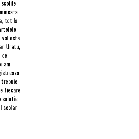
 scolile
imineata
, tot la
artelele
 val este
fan Uratu,
i de
oi am
gistreaza
 trebuie
de fiecare
 solutie
l scolar