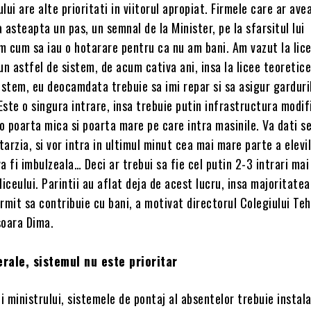
lui are alte prioritati in viitorul apropiat. Firmele care ar av
 asteapta un pas, un semnal de la Minister, pe la sfarsitul lui
m cum sa iau o hotarare pentru ca nu am bani. Am vazut la lice
un astfel de sistem, de acum cativa ani, insa la licee teoretic
istem, eu deocamdata trebuie sa imi repar si sa asigur garduril
 Este o singura intrare, insa trebuie putin infrastructura modi
o poarta mica si poarta mare pe care intra masinile. Va dati 
tarzia, si vor intra in ultimul minut cea mai mare parte a elevil
va fi imbulzeala… Deci ar trebui sa fie cel putin 2-3 intrari mai
liceului. Parintii au aflat deja de acest lucru, insa majoritate
permit sa contribuie cu bani, a motivat directorul Colegiului Te
soara Dima.
erale, sistemul nu este prioritar
ui ministrului, sistemele de pontaj al absentelor trebuie instal