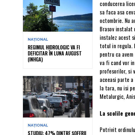
conducerea liceu
sa faca asa ceva
octombrie. Nu a
Brasov instalat 
instalez acest s
NAȚIONAL
totul in regula.
REGIMUL HIDROLOGIC VA FI
DEFICITAR ÎN LUNA AUGUST
pentru ca avem 
(INHGA)
va fi cand vor in
profesorilor, si 
aceeasi parte a 
la tara, nu isi 
Metalurgic, Ani
La scolile gen
NAȚIONAL
Potrivit ordinul
STUDIU: 47% DINTRE ȘOFERII