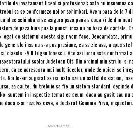
itatile de invatamant liceal si profesional; asta nu inseamna ca
 trebui sa se conformeze noilor schimbari. Avem paza de la 7 d
 cand se schimba si se asigura paza pana a doua zi de dimineata
istem de paza bine pus la punct, insa nu pe baza de cartele. C
ie legat de sistemul acesta sigur vom face. Deocamdata, primul
lile generale insa nu s-a pus presiune, ca sa zic asa, a spus ste
i cu clasele I-VIII Eugen Ionescu. Acelasi lucru este confirmat s
nspectoratului scolar Judetean Olt: Din ordinul ministrului si n
lucru, ca se adreseaza mai mult liceelor, unde de obicei se inre
e. Noi le-am sugerat sa isi instaleze un astfel de sistem, insa
rse, sa caute. Nu trebuie sa fie un sistem standard, depinde 
 Noi suntem in inspectie tematica acum, daca au gasit sau nu o
ine daca s-ar rezolva ceva, a declarat Geanina Pirvu, inspectoru
.
- Advertisement -