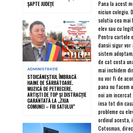
Pana la acest mo
ȘAPTE JUDEȚE
niciun colegiu. D
solutia cea mai 
elev sau cu legi
Pentru cartele e
dansii sigur vo
sistem adoptam, 
de cat costa una
mai inchidem din
ADMINISTRAȚIE
STOICĂNEȘTIUL ÎMBRACĂ
nu vor fi de aco
HAINE DE SĂRBĂTOARE.
pana nu facem o 
MUZICĂ DE PETRECERE,
ARTIȘTI DE TOP ȘI DISTRACȚIE
noi am incercat 
GARANTATĂ LA „ZIUA
insa tot din cau
COMUNEI – FIII SATULUI”
probleme cu elevi
ordinul acesta, 
Cotosman, direct