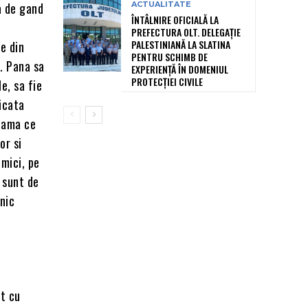
ea de gand
ACTUALITATE
ÎNTÂLNIRE OFICIALĂ LA
PREFECTURA OLT. DELEGAȚIE
PALESTINIANĂ LA SLATINA
e din
PENTRU SCHIMB DE
e. Pana sa
EXPERIENȚĂ ÎN DOMENIUL
PROTECȚIEI CIVILE
e, sa fie
ficata
seama ce
or si
 mici, pe
a sunt de
hnic
at cu