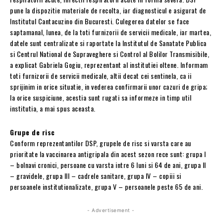
pune la dispozitie materiale de recolta, iar diagnosticul e asigurat de
Institutul Cantacuzino din Bucuresti. Culegerea datelor se face
saptamanal, lunea, de la toti furnizorii de servicii medicale, iar martea,
datele sunt centralizate si raportate la Institutul de Sanatate Publica
si Centrul National de Supraveghere si Control al Bolilor Transmisibile,
a explicat Gabriela Gogiu, reprezentant al institutiei oltene. Informam
toti furnizorii de servicii medicale, altii decat cei sentinela, ca ii
sprijinim in orice situatie, in vederea confirmarii unor cazuri de gripa;
la orice suspiciune, acestia sunt rugati sa informeze in timp util
institutia, a mai spus aceasta.
Grupe de risc
Conform reprezentantilor DSP, grupele de risc si varsta care au
prioritate la vaccinarea antigripala din acest sezon rece sunt: grupa I
– bolnavi cronici, persoane cu varsta intre 6 luni si 64 de ani, grupa II
– gravidele, grupa III – cadrele sanitare, grupa IV – copiii si
persoanele institutionalizate, grupa V – persoanele peste 65 de ani.
- Advertisement -