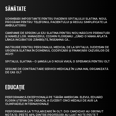
SĂNĂTATE
SCHIMBĂRI IMPORTANTE PENTRU PACIENȚII SPITALULUI SLATINA. NOUL
PROGRAM PENTRU TELEFONUL PACIENTULUI ȘI REGULI SIMPLIFICATE LA
AMBULATORIU
CAMPANIE DE SPRIJIN LA SJU SLATINA PENTRU NOU-NĂSCUȚII PREMATURI
ȘI MAMELE LOR. MANAGERUL COSMIN FLOREANU: „CÂND O MAMĂ AFLATĂ
LÂNGĂ INCUBATOR ZÂMBEȘTE, ÎNSEAMNĂ CĂ...
INSTRUIRE PENTRU PERSONALUL MEDICAL DE LA SPITALUL JUDEȚEAN DE
URGENȚĂ SLATINA ÎN DOMENIUL CODIFICĂRII ȘI FINANȚĂRII CAZURILOR DE
ACUȚI
SPITALUL SLATINA – O ȘANSĂ LA O NOUĂ VIAȚĂ, O SPERANȚĂ PENTRU OLT
SESIUNE DE CONTRACTARE SERVICII MEDICALE ÎN LUNA MAI, ORGANIZATĂ
DE CAS OLT
EDUCAȚIE
PERFORMANȚĂ EXCEPȚIONALĂ PE TĂRÂM AMERICAN. ELEVUL EDUARD
FLORIN ȘTEFAN DIN CARACAL A CUCERIT CINCI MEDALII DE AUR LA
OLIMPIADELE INTERNAȚIONALE
PERFORMANȚĂ LA TITULARIZARE ÎN OLT: DOI CANDIDAȚI AU OBȚINUT
NOTA 10. PESTE 46% DINTRE PROFESORI AU LUAT NOTE PESTE 7