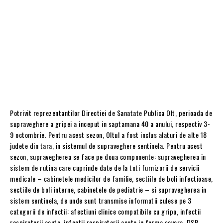
Potrivit reprezentantilor Directiei de Sanatate Publica Olt, perioada de
supraveghere a gripei a inceput in saptamana 40 a anului, respectiv 3-
9 octombrie. Pentru acest sezon, Oltul a fost inclus alaturi de alte 18
judete din tara, in sistemul de supraveghere sentinela. Pentru acest
sezon, supravegherea se face pe doua componente: supravegherea in
sistem de rutina care cuprinde date de la toti furnizorii de servicii
medicale – cabinetele medicilor de familie, sectiile de boli infectioase,
sectiile de boli interne, cabinetele de pediatrie – si supravegherea in
sistem sentinela, de unde sunt transmise informatii culese pe 3
categorii de infectii: afectiuni clinice compatibile cu gripa, infectii
respiratorii acute, infectii respiratorii acute in forma severa. DSP