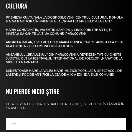
CULTURĂ
PREMIERĂ CULTURALĂ LA DOBROSLOVENI. CENTRUL CULTURAL ROMULA
MALVA PARTICIPĂ ÎN PREMIERĂ LA „NOAPTEA MUZEELOR LA SATE”
MARIA CONSTANTIN, VALENTIN SANFIRA ȘI LINO, PRINTRE ARTIȘTII
INVITAȚI SĂ CÂNTE LA ZIUA COMUNEI PÂRȘCOVENI
ANDREEA BĂLAN, LIVIU PUȘTIU ȘI MARIA GHINEA, CAP DE AFIȘ LA CEA DE-A
XI-A EDIȚIE A ZILEI COMUNEI OSICA DE JOS
ANSAMBLUL „BRÂULEȚUL” DIN PÂRȘCOVENI A REPREZENTAT CU CINSTE
JUDEȚUL OLT LA FESTIVALUL INTERNAȚIONAL DE FOLCLOR „MARA” DE LA
SIGHETU MARMAȚIEI
SĂRBĂTOARE MARE LA VALEA MARE. MUZICĂ POPULARĂ, SPECTACOL DE
LASERE ȘI FOC DE ARTIFICII LA CEA DE-A IX-A EDIȚIE A ZILEI COMUNEI
NU PIERDE NICIO ȘTIRE
FI LA CURENT CU TOATE ȘTIRILE DE PE GLOB ȘI VEZI CE SE ÎNTÂMPLĂ ÎN
ORAȘUL TĂU.