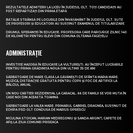
REZULTATELE ADMITERII LA LICEU ÎN JUDEȚUL OLT. TOȚI CANDIDAȚII AU
FOST REPARTIZAȚI DIN PRIMA ETAPĂ
BĂTĂLIE STRÂNSĂ PE LOCURILE DIN ÎNVĂȚĂMÂNT ÎN JUDEȚUL OLT. SUTE
DE PROFESORI ȘI EDUCATORI AU SUSȚINUT EXAMENUL DE TITULARIZARE
DRUMUL SPERANȚEI ÎN EDUCAȚIE. PROFESORA CARE PARCURGE ZILNIC 140
DE KILOMETRI PENTRU ELEVII DIN COMUNA OLTEANĂ FĂGEȚELU
ADMINISTRAȚIE
INVESTIȚIE MAJORĂ ÎN EDUCAȚIE LA VULTUREȘTI. AU ÎNCEPUT LUCRĂRILE
PENTRU PRIMA GRĂDINIȚĂ NOUĂ DIN ULTIMII 35 DE ANI
SĂRBĂTOARE DE MARE CLASĂ LA GĂVĂNEȘTI DE SFÂNTA MARIA MARE.
MUZICĂ, DISTRACȚIE GRATUITĂ PENTRU COPII ȘI FOC DE ARTIFICII LA
BÂLCIUL ANUAL
UN NOU CARTIER REZIDENȚIAL LA CARACAL. 66 DE FAMILII SE VOR MUTA ÎN
CASE NOI DIN ACEASTĂ TOAMNĂ
SĂRBĂTOARE LA VALEA MARE. PRIMARUL GABRIEL DRAGNEA, SUSȚINUT DE
ECHIPA PSD OLT CONDUSĂ DE MARIUS OPRESCU
NICULINA STOICAN, MARIAN MEDREGONIU ȘI SANDA ARGINT, CAPETE DE
AFIȘ LA ZIUA COMUNEI PRISEACA