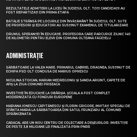
REZULTATELE ADMITERII LA LICEU ÎN JUDEȚUL OLT. TOȚI CANDIDAȚII AU
FOST REPARTIZAȚI DIN PRIMA ETAPĂ
BĂTĂLIE STRÂNSĂ PE LOCURILE DIN ÎNVĂȚĂMÂNT ÎN JUDEȚUL OLT. SUTE
DE PROFESORI ȘI EDUCATORI AU SUSȚINUT EXAMENUL DE TITULARIZARE
DRUMUL SPERANȚEI ÎN EDUCAȚIE. PROFESORA CARE PARCURGE ZILNIC 140
DE KILOMETRI PENTRU ELEVII DIN COMUNA OLTEANĂ FĂGEȚELU
ADMINISTRAȚIE
SĂRBĂTOARE LA VALEA MARE. PRIMARUL GABRIEL DRAGNEA, SUSȚINUT DE
ECHIPA PSD OLT CONDUSĂ DE MARIUS OPRESCU
NICULINA STOICAN, MARIAN MEDREGONIU ȘI SANDA ARGINT, CAPETE DE
AFIȘ LA ZIUA COMUNEI PRISEACA
INVESTIȚIE ÎN EDUCAȚIE LA OBÂRȘIA. ȘCOALA A FOST COMPLET
MODERNIZATĂ CU FONDURI EUROPENE
MARIANA IONESCU CĂPITĂNESCU ȘI FLORIN GRIGORE, INVITAȚI SPECIALI DE
SFÂNTA MARIA LA SĂRBĂTOAREA DIN SATUL FRUNZARU AL COMUNEI
SPRÂNCENATA
CARACAL ARE UN NOU CENTRU DE COLECTARE A DEȘEURILOR. INVESTIȚIE
DE PESTE 3,8 MILIOANE LEI FINALIZATĂ PRIN PNRR