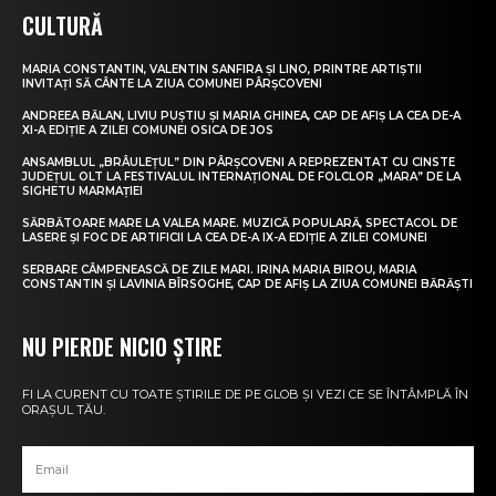
CULTURĂ
MARIA CONSTANTIN, VALENTIN SANFIRA ȘI LINO, PRINTRE ARTIȘTII
INVITAȚI SĂ CÂNTE LA ZIUA COMUNEI PÂRȘCOVENI
ANDREEA BĂLAN, LIVIU PUȘTIU ȘI MARIA GHINEA, CAP DE AFIȘ LA CEA DE-A
XI-A EDIȚIE A ZILEI COMUNEI OSICA DE JOS
ANSAMBLUL „BRÂULEȚUL” DIN PÂRȘCOVENI A REPREZENTAT CU CINSTE
JUDEȚUL OLT LA FESTIVALUL INTERNAȚIONAL DE FOLCLOR „MARA” DE LA
SIGHETU MARMAȚIEI
SĂRBĂTOARE MARE LA VALEA MARE. MUZICĂ POPULARĂ, SPECTACOL DE
LASERE ȘI FOC DE ARTIFICII LA CEA DE-A IX-A EDIȚIE A ZILEI COMUNEI
SERBARE CÂMPENEASCĂ DE ZILE MARI. IRINA MARIA BIROU, MARIA
CONSTANTIN ȘI LAVINIA BÎRSOGHE, CAP DE AFIȘ LA ZIUA COMUNEI BĂRĂȘTI
NU PIERDE NICIO ȘTIRE
FI LA CURENT CU TOATE ȘTIRILE DE PE GLOB ȘI VEZI CE SE ÎNTÂMPLĂ ÎN
ORAȘUL TĂU.