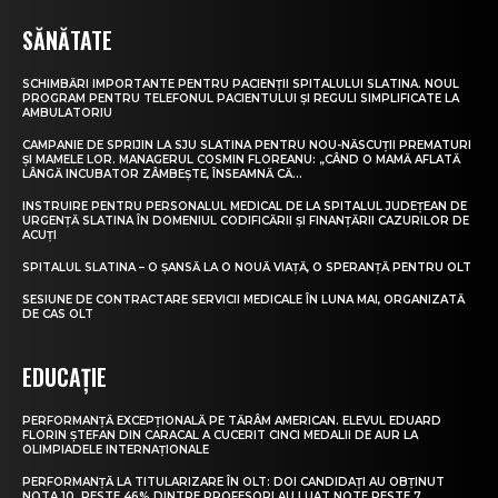
SĂNĂTATE
SCHIMBĂRI IMPORTANTE PENTRU PACIENȚII SPITALULUI SLATINA. NOUL
PROGRAM PENTRU TELEFONUL PACIENTULUI ȘI REGULI SIMPLIFICATE LA
AMBULATORIU
CAMPANIE DE SPRIJIN LA SJU SLATINA PENTRU NOU-NĂSCUȚII PREMATURI
ȘI MAMELE LOR. MANAGERUL COSMIN FLOREANU: „CÂND O MAMĂ AFLATĂ
LÂNGĂ INCUBATOR ZÂMBEȘTE, ÎNSEAMNĂ CĂ...
INSTRUIRE PENTRU PERSONALUL MEDICAL DE LA SPITALUL JUDEȚEAN DE
URGENȚĂ SLATINA ÎN DOMENIUL CODIFICĂRII ȘI FINANȚĂRII CAZURILOR DE
ACUȚI
SPITALUL SLATINA – O ȘANSĂ LA O NOUĂ VIAȚĂ, O SPERANȚĂ PENTRU OLT
SESIUNE DE CONTRACTARE SERVICII MEDICALE ÎN LUNA MAI, ORGANIZATĂ
DE CAS OLT
EDUCAȚIE
PERFORMANȚĂ EXCEPȚIONALĂ PE TĂRÂM AMERICAN. ELEVUL EDUARD
FLORIN ȘTEFAN DIN CARACAL A CUCERIT CINCI MEDALII DE AUR LA
OLIMPIADELE INTERNAȚIONALE
PERFORMANȚĂ LA TITULARIZARE ÎN OLT: DOI CANDIDAȚI AU OBȚINUT
NOTA 10. PESTE 46% DINTRE PROFESORI AU LUAT NOTE PESTE 7