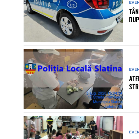
EVE
TÂN
DUP
EVE
ATE
STR
EVE