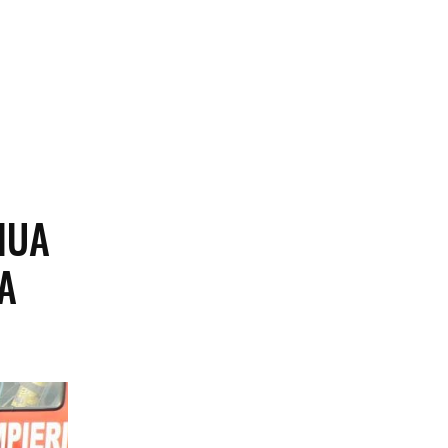
IUA
A