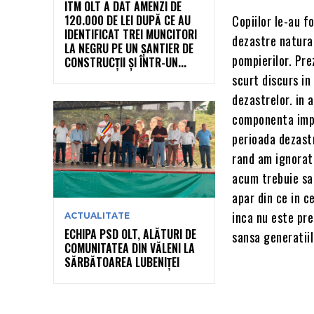
ITM OLT A DAT AMENZI DE
120.000 DE LEI DUPĂ CE AU
Copiilor le-au f
IDENTIFICAT TREI MUNCITORI
dezastre natural
LA NEGRU PE UN ȘANTIER DE
pompierilor. Pre
CONSTRUCȚII ȘI ÎNTR-UN...
scurt discurs in
dezastrelor. in 
componenta impo
perioada dezastr
rand am ignorat 
acum trebuie sa
apar din ce in c
inca nu este pre
ACTUALITATE
ECHIPA PSD OLT, ALĂTURI DE
sansa generatiil
COMUNITATEA DIN VĂLENI LA
SĂRBĂTOAREA LUBENIȚEI