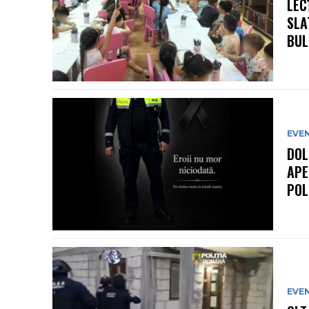
LEC
SLA
BULL
EVE
DOL
APE
POL
EVE