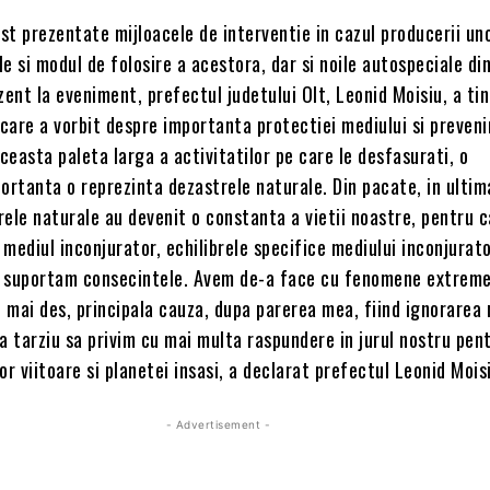
ost prezentate mijloacele de interventie in cazul producerii un
e si modul de folosire a acestora, dar si noile autospeciale di
zent la eveniment, prefectul judetului Olt, Leonid Moisiu, a ti
 care a vorbit despre importanta protectiei mediului si preveni
aceasta paleta larga a activitatilor pe care le desfasurati, o
rtanta o reprezinta dezastrele naturale. Din pacate, in ultim
ele naturale au devenit o constanta a vietii noastre, pentru c
mediul inconjurator, echilibrele specifice mediului inconjurato
 suportam consecintele. Avem de-a face cu fenomene extreme
e mai des, principala cauza, dupa parerea mea, fiind ignorarea 
a tarziu sa privim cu mai multa raspundere in jurul nostru pen
or viitoare si planetei insasi, a declarat prefectul Leonid Mois
- Advertisement -