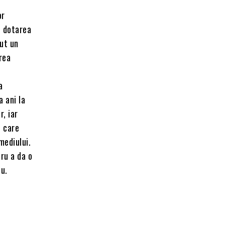
or
n dotarea
nut un
rea
a
a ani la
r, iar
 care
mediului.
tru a da o
iu.