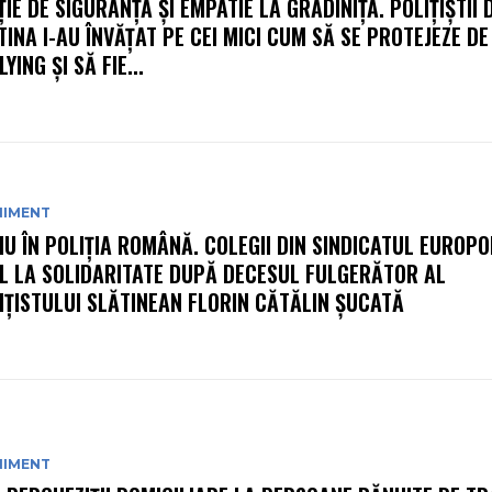
ȚIE DE SIGURANȚĂ ȘI EMPATIE LA GRĂDINIȚĂ. POLIȚIȘTII 
TINA I-AU ÎNVĂȚAT PE CEI MICI CUM SĂ SE PROTEJEZE DE
YING ȘI SĂ FIE...
NIMENT
IU ÎN POLIȚIA ROMÂNĂ. COLEGII DIN SINDICATUL EUROPO
L LA SOLIDARITATE DUPĂ DECESUL FULGERĂTOR AL
IȚISTULUI SLĂTINEAN FLORIN CĂTĂLIN ȘUCATĂ
NIMENT