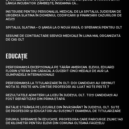
LÂNGĂ INCUBATOR ZÂMBEȘTE, ÎNSEAMNĂ CĂ...
INSTRUIRE PENTRU PERSONALUL MEDICAL DE LA SPITALUL JUDEȚEAN DE
URGENȚĂ SLATINA ÎN DOMENIUL CODIFICĂRII ȘI FINANȚĂRII CAZURILOR DE
ACUȚI
SPITALUL SLATINA – O ȘANSĂ LA O NOUĂ VIAȚĂ, O SPERANȚĂ PENTRU OLT
SESIUNE DE CONTRACTARE SERVICII MEDICALE ÎN LUNA MAI, ORGANIZATĂ
DE CAS OLT
EDUCAȚIE
PERFORMANȚĂ EXCEPȚIONALĂ PE TĂRÂM AMERICAN. ELEVUL EDUARD
FLORIN ȘTEFAN DIN CARACAL A CUCERIT CINCI MEDALII DE AUR LA
OLIMPIADELE INTERNAȚIONALE
PERFORMANȚĂ LA TITULARIZARE ÎN OLT: DOI CANDIDAȚI AU OBȚINUT
NOTA 10. PESTE 46% DINTRE PROFESORI AU LUAT NOTE PESTE 7
REZULTATELE ADMITERII LA LICEU ÎN JUDEȚUL OLT. TOȚI CANDIDAȚII AU
FOST REPARTIZAȚI DIN PRIMA ETAPĂ
BĂTĂLIE STRÂNSĂ PE LOCURILE DIN ÎNVĂȚĂMÂNT ÎN JUDEȚUL OLT. SUTE
DE PROFESORI ȘI EDUCATORI AU SUSȚINUT EXAMENUL DE TITULARIZARE
DRUMUL SPERANȚEI ÎN EDUCAȚIE. PROFESORA CARE PARCURGE ZILNIC 140
DE KILOMETRI PENTRU ELEVII DIN COMUNA OLTEANĂ FĂGEȚELU