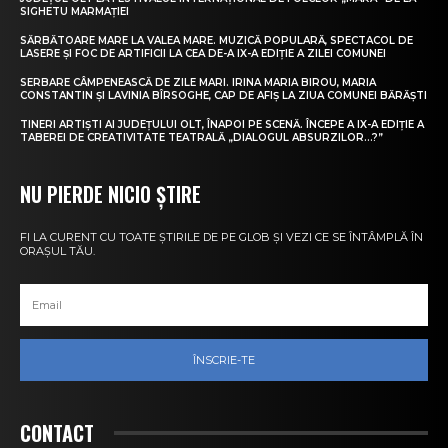
SIGHETU MARMAȚIEI
SĂRBĂTOARE MARE LA VALEA MARE. MUZICĂ POPULARĂ, SPECTACOL DE
LASERE ȘI FOC DE ARTIFICII LA CEA DE-A IX-A EDIȚIE A ZILEI COMUNEI
SERBARE CÂMPENEASCĂ DE ZILE MARI. IRINA MARIA BIROU, MARIA
CONSTANTIN ȘI LAVINIA BÎRSOGHE, CAP DE AFIȘ LA ZIUA COMUNEI BĂRĂȘTI
TINERI ARTIȘTI AI JUDEȚULUI OLT, ÎNAPOI PE SCENĂ. ÎNCEPE A IX-A EDIȚIE A
TABEREI DE CREATIVITATE TEATRALĂ „DIALOGUL ABSURZILOR…?”
NU PIERDE NICIO ȘTIRE
FI LA CURENT CU TOATE ȘTIRILE DE PE GLOB ȘI VEZI CE SE ÎNTÂMPLĂ ÎN
ORAȘUL TĂU.
ÎNSCRIE-TE
CONTACT