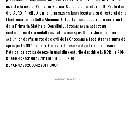
invitatii la nivelul Primariei Slatina, Consiliului Judetean Olt, Prefecturii
Olt, ALRO, Pirelli, Altur, si urmeaza sa luam legatura cu directorul de la
Electrocarbon si Delta Aluminiu. O foarte mare deschidere am primit
de la Primaria Slatina si Consiliul Judetean; acum asteptam
confirmarea de la ceilalti invitati, a mai spus Diana Morea. in urma
actiunilor desfasurate de elevii de la Greceanu a fost stransa suma de
aproape 15.000 de euro. Cei care doresc sa il ajute pe profesorul
Petrica Ion pot sa doneze in unul din conturile deschise la BCR: in RON:
RO95RNCB0318042701110001, si in EURO:
RO40RNCB0200042701110004.
- Advertisement -