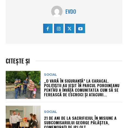
EVDO
CITEȘTE ȘI
SOCIAL
„O VARĂ ÎN SIGURANȚĂ” LA CARACAL.
POLIȚIȘTII AU IEȘIT ÎN PARCUL POROINEANU
PENTRU A ÎNVĂȚA COMUNITATEA CUM SĂ SE
FEREASCĂ DE ESCROCI ȘI ATACURI...
SOCIAL
21 DE ANI DE LA SACRIFICIUL ÎN MISIUNE A
SUBCOMISARULUI GEORGE PĂLĂȘTEA,
COMEMORAȚI DE IPJ OLT