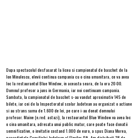
Dupa spectacolul desfasurat la liceu si campionatul de baschet de la
Ion Minulescu, elevii continua campania cu o cina umanitara, ce va avea
loc la restaurantul Blue Window, in aceasta seara, de la ora 20:00.
Domnul profesor a juns in Germania, iar noi continuam campania.
Sambata, la campionatul de baschet s-au vandut aproximativ 145 de
bilete, iar cei de la Inspectoratul scolar Judetean au organizat o actiune
si au strans suma de 1.600 de lei, pe care i-au donat domnului
profesor. Maine (n.red. astazi), la restaurantul Blue Window va avea loc
o cina umanitara, adresata unui public matur, care poate face donatii
semnificative, o invitatie costand 1.000 de euro, a spus Diana Morea,
presedintele Consiliului Judetean al Elevilor Olt. Am distribuit 28 de