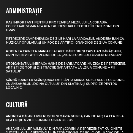
ADMINISTRAȚIE
PAS IMPORTANT PENTRU PROTEJAREA MEDIULUI LA CORABIA.
COLECTARE SEPARATĂ PENTRU DEȘEURILE TEXTILE ÎN TREI ZONE DIN
ORAȘ
PETRECERE CÂMPENEASCĂ DE ZILE MARI LA FĂRCAȘELE. ANDREEA BĂNICĂ,
MUZICĂ POPULARĂ ȘI UN FOC DE ARTIFICII GRANDIOS DE ZIUA COMUNEI
ROBERTA CRINTEA, MARIA BEATRICE BĂNDOIU ȘI CRISTIAN BĂNĂȚEANU,
PRINTRE INVITAȚII SPECIALI DE LA „ZIUA LEGUMICULTORULUI PLEȘOIAN”
STOICĂNEȘTIUL ÎMBRACĂ HAINE DE SĂRBĂTOARE. MUZICĂ DE PETRECERE,
ARTIȘTI DE TOP ȘI DISTRACȚIE GARANTATĂ LA „ZIUA COMUNEI – FIII
SATULUI”
SĂRBĂTOARE LA SCĂRIȘOARA DE SFÂNTA MARIA. SPECTACOL FOLCLORIC
CU ANSAMBLUL „DOINA OLTULUI” DIN SLATINA ȘI SURPRIZE PENTRU
LOCALNICI
CULTURĂ
ANDREEA BĂLAN, LIVIU PUȘTIU ȘI MARIA GHINEA, CAP DE AFIȘ LA CEA DE-A
XI-A EDIȚIE A ZILEI COMUNEI OSICA DE JOS
ANSAMBLUL „BRÂULEȚUL” DIN PÂRȘCOVENI A REPREZENTAT CU CINSTE
JUDEȚUL OLT LA FESTIVALUL INTERNAȚIONAL DE FOLCLOR „MARA” DE LA