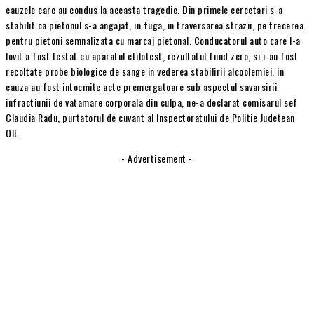
cauzele care au condus la aceasta tragedie. Din primele cercetari s-a
stabilit ca pietonul s-a angajat, in fuga, in traversarea strazii, pe trecerea
pentru pietoni semnalizata cu marcaj pietonal. Conducatorul auto care l-a
lovit a fost testat cu aparatul etilotest, rezultatul fiind zero, si i-au fost
recoltate probe biologice de sange in vederea stabilirii alcoolemiei. in
cauza au fost intocmite acte premergatoare sub aspectul savarsirii
infractiunii de vatamare corporala din culpa, ne-a declarat comisarul sef
Claudia Radu, purtatorul de cuvant al Inspectoratului de Politie Judetean
Olt.
- Advertisement -