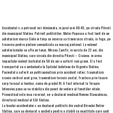
Accidentul s-a petrecut ieri dimineata, in jurul orei 06:45, pe strada Pitesti
din municipiul Slatina. Potrivit politistilor, Matei Popescu a fost lovit de un
autoturism marca Cielo in timp ce incerca sa traverseze strada, in fuga, pe
trecerea pentru pietoni semnalizata cu marcaj pietonal. La volanul
autoturismului se afla un tanar, Mircea Zamfir, in varsta de 22 ani, din
municipiul Slatina, care circula din directia Pitesti – Craiova. in urma
impactului violent barbatul de 50 de ani a suferit rani grave. El a fost
transportat cu o ambulanta la Spitalul Judetean de Urgenta Slatina.
Pacientul a suferit un politraumatism prin accident rutier, traumatism
cranio-cerbral acut grav, traumatism toracic costal, fractura prin tasare
corp toracal si lombar, coma de gradul III. A fost internat la Terapie
Intensiva pana se va stabiliza din punct de vedere al functiilor vitale.
Pronosticul este insa rezervat, ne-a declarat medicul Romeo Stanculescu,
directorul medical al SJU Slatina.
La locului accidentului s-au deplasat politistii din cadrul Biroului Rutier
Slatina, care au demarat o ancheta pentru a stabili cu exactitate care sunt