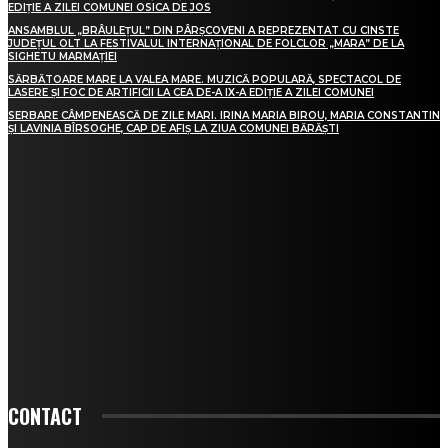
EDIȚIE A ZILEI COMUNEI OSICA DE JOS
ANSAMBLUL „BRÂULEȚUL” DIN PÂRȘCOVENI A REPREZENTAT CU CINSTE
JUDEȚUL OLT LA FESTIVALUL INTERNAȚIONAL DE FOLCLOR „MARA” DE LA
SIGHETU MARMAȚIEI
SĂRBĂTOARE MARE LA VALEA MARE. MUZICĂ POPULARĂ, SPECTACOL DE
LASERE ȘI FOC DE ARTIFICII LA CEA DE-A IX-A EDIȚIE A ZILEI COMUNEI
SERBARE CÂMPENEASCĂ DE ZILE MARI. IRINA MARIA BIROU, MARIA CONSTANTIN
ȘI LAVINIA BÎRSOGHE, CAP DE AFIȘ LA ZIUA COMUNEI BĂRĂȘTI
NU PIERDE NICIO ȘTIRE
FI LA CURENT CU TOATE ȘTIRILE DE PE GLOB ȘI VEZI CE SE ÎNTÂMPLĂ ÎN
ORAȘUL TĂU.
ÎNSCRIE-TE
CONTACT