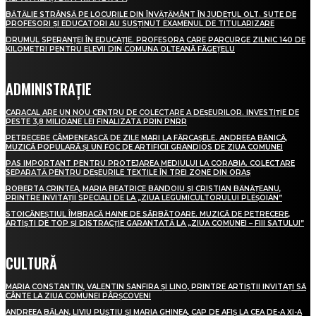
BĂTĂLIE STRÂNSĂ PE LOCURILE DIN ÎNVĂȚĂMÂNT ÎN JUDEȚUL OLT. SUTE DE
PROFESORI ȘI EDUCATORI AU SUSȚINUT EXAMENUL DE TITULARIZARE
DRUMUL SPERANȚEI ÎN EDUCAȚIE. PROFESORA CARE PARCURGE ZILNIC 140 DE
KILOMETRI PENTRU ELEVII DIN COMUNA OLTEANĂ FĂGEȚELU
ADMINISTRAȚIE
CARACAL ARE UN NOU CENTRU DE COLECTARE A DEȘEURILOR. INVESTIȚIE DE
PESTE 3,8 MILIOANE LEI FINALIZATĂ PRIN PNRR
PETRECERE CÂMPENEASCĂ DE ZILE MARI LA FĂRCAȘELE. ANDREEA BĂNICĂ,
MUZICĂ POPULARĂ ȘI UN FOC DE ARTIFICII GRANDIOS DE ZIUA COMUNEI
PAS IMPORTANT PENTRU PROTEJAREA MEDIULUI LA CORABIA. COLECTARE
SEPARATĂ PENTRU DEȘEURILE TEXTILE ÎN TREI ZONE DIN ORAȘ
ROBERTA CRINTEA, MARIA BEATRICE BĂNDOIU ȘI CRISTIAN BĂNĂȚEANU,
PRINTRE INVITAȚII SPECIALI DE LA „ZIUA LEGUMICULTORULUI PLEȘOIAN”
STOICĂNEȘTIUL ÎMBRACĂ HAINE DE SĂRBĂTOARE. MUZICĂ DE PETRECERE,
ARTIȘTI DE TOP ȘI DISTRACȚIE GARANTATĂ LA „ZIUA COMUNEI – FIII SATULUI”
CULTURĂ
MARIA CONSTANTIN, VALENTIN SANFIRA ȘI LINO, PRINTRE ARTIȘTII INVITAȚI SĂ
CÂNTE LA ZIUA COMUNEI PÂRȘCOVENI
ANDREEA BĂLAN, LIVIU PUȘTIU ȘI MARIA GHINEA, CAP DE AFIȘ LA CEA DE-A XI-A