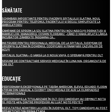
SĂNĂTATE
SCHIMBĂRI IMPORTANTE PENTRU PACIENȚII SPITALULUI SLATINA. NOUL
PROGRAM PENTRU TELEFONUL PACIENTULUI ȘI REGULI SIMPLIFICATE LA
AMBULATORIU
CAMPANIE DE SPRIJIN LA SJU SLATINA PENTRU NOU-NĂSCUȚII PREMATURI ȘI
MAMELE LOR. MANAGERUL COSMIN FLOREANU: „CÂND O MAMĂ AFLATĂ LÂNGĂ
INCUBATOR ZÂMBEȘTE, ÎNSEAMNĂ CĂ...
INSTRUIRE PENTRU PERSONALUL MEDICAL DE LA SPITALUL JUDEȚEAN DE
URGENȚĂ SLATINA ÎN DOMENIUL CODIFICĂRII ȘI FINANȚĂRII CAZURILOR DE
ACUȚI
SPITALUL SLATINA – O ȘANSĂ LA O NOUĂ VIAȚĂ, O SPERANȚĂ PENTRU OLT
SESIUNE DE CONTRACTARE SERVICII MEDICALE ÎN LUNA MAI, ORGANIZATĂ DE
CAS OLT
EDUCAȚIE
PERFORMANȚĂ EXCEPȚIONALĂ PE TĂRÂM AMERICAN. ELEVUL EDUARD FLORIN
ȘTEFAN DIN CARACAL A CUCERIT CINCI MEDALII DE AUR LA OLIMPIADELE
INTERNAȚIONALE
PERFORMANȚĂ LA TITULARIZARE ÎN OLT: DOI CANDIDAȚI AU OBȚINUT NOTA
10. PESTE 46% DINTRE PROFESORI AU LUAT NOTE PESTE 7
REZULTATELE ADMITERII LA LICEU ÎN JUDEȚUL OLT. TOȚI CANDIDAȚII AU FOST
REPARTIZAȚI DIN PRIMA ETAPĂ