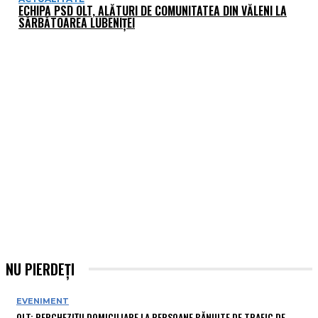
ECHIPA PSD OLT, ALĂTURI DE COMUNITATEA DIN VĂLENI LA
SĂRBĂTOAREA LUBENIȚEI
NU PIERDEȚI
EVENIMENT
OLT: PERCHEZIŢII DOMICILIARE LA PERSOANE BĂNUITE DE TRAFIC DE