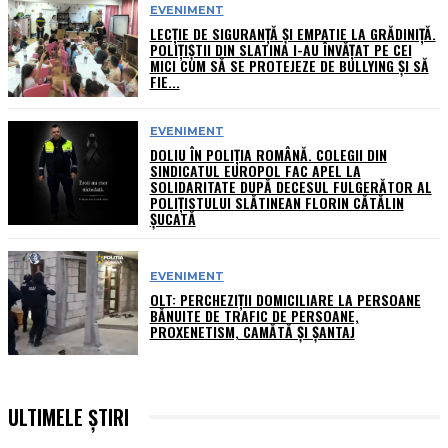
EVENIMENT
LECȚIE DE SIGURANȚĂ ȘI EMPATIE LA GRĂDINIȚĂ.
POLIȚIȘTII DIN SLATINA I-AU ÎNVĂȚAT PE CEI
MICI CUM SĂ SE PROTEJEZE DE BULLYING ȘI SĂ
FIE...
EVENIMENT
DOLIU ÎN POLIȚIA ROMÂNĂ. COLEGII DIN
SINDICATUL EUROPOL FAC APEL LA
SOLIDARITATE DUPĂ DECESUL FULGERĂTOR AL
POLIȚISTULUI SLĂTINEAN FLORIN CĂTĂLIN
ȘUCATĂ
EVENIMENT
OLT: PERCHEZIŢII DOMICILIARE LA PERSOANE
BĂNUITE DE TRAFIC DE PERSOANE,
PROXENETISM, CAMĂTĂ ŞI ŞANTAJ
ULTIMELE ȘTIRI