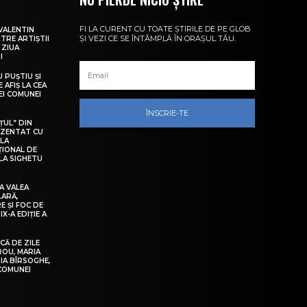
FI LA CURENT CU TOATE ȘTIRILE DE PE GLOB
VALENTIN
ȘI VEZI CE SE ÎNTÂMPLĂ ÎN ORAȘUL TĂU.
NTRE ARTIȘTII
 ZIUA
I
U PUȘTIU ȘI
 AFIȘ LA CEA
LEI COMUNEI
ÎNSCRIE-TE
ȚUL” DIN
EZENTAT CU
 LA
ȚIONAL DE
LA SIGHETU
A VALEA
LARĂ,
E ȘI FOC DE
IX-A EDIȚIE A
Ă DE ZILE
IROU, MARIA
IA BÎRSOGHE,
 COMUNEI