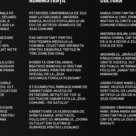
NALĂ PE
PETRECERE CÂMPENEASCĂ DE ZILE
MARIA CONSTANTIN, 
UL EDUARD
MARI LA FĂRCAȘELE. ANDREEA
SANFIRA ȘI LINO, PRI
CAL A
BĂNICĂ, MUZICĂ POPULARĂ ȘI UN
INVITAȚI SĂ CÂNTE LA
E AUR LA
FOC DE ARTIFICII GRANDIOS DE
COMUNEI PÂRȘCOVEN
ONALE
ZIUA COMUNEI
ANDREEA BĂLAN, LIVI
ARIZARE
PAS IMPORTANT PENTRU
MARIA GHINEA, CAP DE
U
PROTEJAREA MEDIULUI LA
DE-A XI-A EDIȚIE A ZI
E 46%
CORABIA. COLECTARE SEPARATĂ
OSICA DE JOS
LUAT NOTE
PENTRU DEȘEURILE TEXTILE ÎN
TREI ZONE DIN ORAȘ
ANSAMBLUL „BRÂULE
PÂRȘCOVENI A REPR
LA LICEU
ROBERTA CRINTEA, MARIA
CINSTE JUDEȚUL OLT
NDIDAȚII
BEATRICE BĂNDOIU ȘI CRISTIAN
FESTIVALUL INTERNA
IN PRIMA
BĂNĂȚEANU, PRINTRE INVITAȚII
FOLCLOR „MARA” DE 
SPECIALI DE LA „ZIUA
MARMAȚIEI
LEGUMICULTORULUI PLEȘOIAN”
CURILE
SĂRBĂTOARE MARE L
ȚUL OLT.
STOICĂNEȘTIUL ÎMBRACĂ HAINE DE
MARE. MUZICĂ POPU
EDUCATORI
SĂRBĂTOARE. MUZICĂ DE
SPECTACOL DE LASER
DE
PETRECERE, ARTIȘTI DE TOP ȘI
ARTIFICII LA CEA DE-A 
DISTRACȚIE GARANTATĂ LA „ZIUA
ZILEI COMUNEI
COMUNEI – FIII SATULUI”
DUCAȚIE.
SERBARE CÂMPENEASC
URGE
SĂRBĂTOARE LA SCĂRIȘOARA DE
MARI. IRINA MARIA B
I PENTRU
SFÂNTA MARIA. SPECTACOL
CONSTANTIN ȘI LAVIN
EANĂ
FOLCLORIC CU ANSAMBLUL „DOINA
CAP DE AFIȘ LA ZIUA
OLTULUI” DIN SLATINA ȘI
BĂRĂȘTI
SURPRIZE PENTRU LOCALNICI