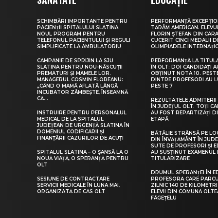
SCHIMBĂRI IMPORTANTE PENTRU
PERFORMANȚĂ EXCEPȚIO
PACIENȚII SPITALULUI SLATINA.
TĂRÂM AMERICAN. ELEV
NOUL PROGRAM PENTRU
FLORIN ȘTEFAN DIN CARA
TELEFONUL PACIENTULUI ȘI REGULI
CUCERIT CINCI MEDALII D
SIMPLIFICATE LA AMBULATORIU
OLIMPIADELE INTERNAȚI
CAMPANIE DE SPRIJIN LA SJU
PERFORMANȚĂ LA TITUL
SLATINA PENTRU NOU-NĂSCUȚII
ÎN OLT: DOI CANDIDAȚI A
PREMATURI ȘI MAMELE LOR.
OBȚINUT NOTA 10. PEST
MANAGERUL COSMIN FLOREANU:
DINTRE PROFESORI AU 
„CÂND O MAMĂ AFLATĂ LÂNGĂ
PESTE 7
INCUBATOR ZÂMBEȘTE, ÎNSEAMNĂ
CĂ...
REZULTATELE ADMITERII 
ÎN JUDEȚUL OLT. TOȚI CA
INSTRUIRE PENTRU PERSONALUL
AU FOST REPARTIZAȚI D
MEDICAL DE LA SPITALUL
ETAPĂ
JUDEȚEAN DE URGENȚĂ SLATINA ÎN
DOMENIUL CODIFICĂRII ȘI
BĂTĂLIE STRÂNSĂ PE LO
FINANȚĂRII CAZURILOR DE ACUȚI
DIN ÎNVĂȚĂMÂNT ÎN JUDE
SUTE DE PROFESORI ȘI 
SPITALUL SLATINA – O ȘANSĂ LA O
AU SUSȚINUT EXAMENUL 
NOUĂ VIAȚĂ, O SPERANȚĂ PENTRU
TITULARIZARE
OLT
DRUMUL SPERANȚEI ÎN E
SESIUNE DE CONTRACTARE
PROFESORA CARE PARC
SERVICII MEDICALE ÎN LUNA MAI,
ZILNIC 140 DE KILOMETR
ORGANIZATĂ DE CAS OLT
ELEVII DIN COMUNA OLT
FĂGEȚELU