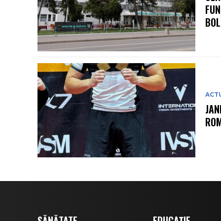
FUN
BOL
ACT
JAN
ROM
SĂNĂTATE
EDUCAȚIE