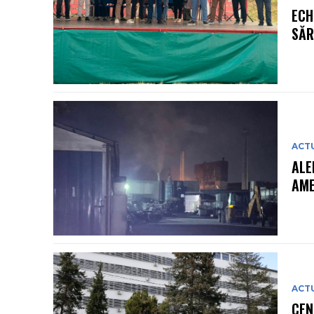
ECH
SĂR
ACT
ALE
AME
ACT
CEN