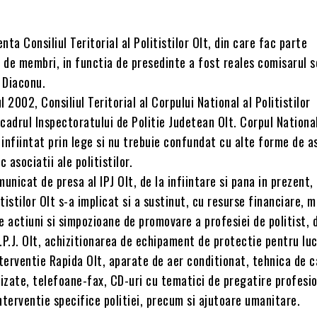
nta Consiliul Teritorial al Politistilor Olt, din care fac parte
 de membri, in functia de presedinte a fost reales comisarul s
n Diaconu.
 2002, Consiliul Teritorial al Corpului National al Politistilor
cadrul Inspectoratului de Politie Judetean Olt. Corpul National
e infiintat prin lege si nu trebuie confundat cu alte forme de a
 asociatii ale politistilor.
municat de presa al IPJ Olt, de la infiintare si pana in prezent, 
itistilor Olt s-a implicat si a sustinut, cu resurse financiare, 
e actiuni si simpozioane de promovare a profesiei de politist,
 I.P.J. Olt, achizitionarea de echipament de protectie pentru luc
nterventie Rapida Olt, aparate de aer conditionat, tehnica de c
zate, telefoane-fax, CD-uri cu tematici de pregatire profesio
nterventie specifice politiei, precum si ajutoare umanitare.