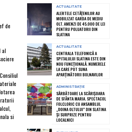
ACTUALITATE
ALERTELE CETĂȚENILOR AU
MOBILIZAT GARDA DE MEDIU
OLT. AMENZI DE 45.000 DE LEI
ef de
PENTRU POLUATORII DIN
SLATINA
ACTUALITATE
 al
CENTRALA TELEFONICĂ A
sociere
SPITALULUI SLATINA ESTE DIN
NOU FUNCȚIONALĂ. NUMERELE
LA CARE POT SUNA
APARȚINĂTORII BOLNAVILOR
Consiliul
materiale
ADMINISTRAȚIE
 dotarea
SĂRBĂTOARE LA SCĂRIȘOARA
DE SFÂNTA MARIA. SPECTACOL
ratorii
FOLCLORIC CU ANSAMBLUL
alcul,
„DOINA OLTULUI” DIN SLATINA
ȘI SURPRIZE PENTRU
nala si
LOCALNICI