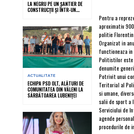
LA NEGRU PE UN ȘANTIER DE
CONSTRUCȚII ȘI ÎNTR-UN...
Pentru a repreze
aproximativ 900
politie Florenti
Organizat in anul
functioneaza in 
Politistilor est
denumite generic
Potrivit unui co
ACTUALITATE
ECHIPA PSD OLT, ALĂTURI DE
Teritorial al Pol
COMUNITATEA DIN VĂLENI LA
si umane, divers
SĂRBĂTOAREA LUBENIȚEI
salii de sport a
Serviciului de I
agende personali
procedurile de i