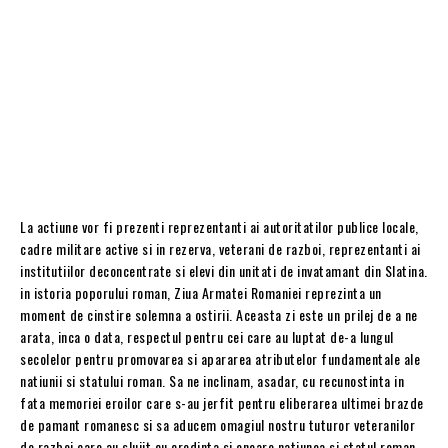
La actiune vor fi prezenti reprezentanti ai autoritatilor publice locale,
cadre militare active si in rezerva, veterani de razboi, reprezentanti ai
institutiilor deconcentrate si elevi din unitati de invatamant din Slatina.
in istoria poporului roman, Ziua Armatei Romaniei reprezinta un
moment de cinstire solemna a ostirii. Aceasta zi este un prilej de a ne
arata, inca o data, respectul pentru cei care au luptat de-a lungul
secolelor pentru promovarea si apararea atributelor fundamentale ale
natiunii si statului roman. Sa ne inclinam, asadar, cu recunostinta in
fata memoriei eroilor care s-au jerfit pentru eliberarea ultimei brazde
de pamant romanesc si sa aducem omagiul nostru tuturor veteranilor
de razboi care au slujit cu credinta si onoare natiunea si statul roman,