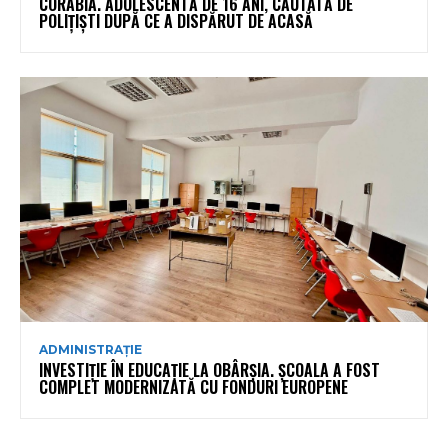
CORABIA. ADOLESCENTĂ DE 16 ANI, CĂUTATĂ DE
POLIȚIȘTI DUPĂ CE A DISPĂRUT DE ACASĂ
ADMINISTRAȚIE
INVESTIȚIE ÎN EDUCAȚIE LA OBÂRȘIA. ȘCOALA A FOST
COMPLET MODERNIZATĂ CU FONDURI EUROPENE