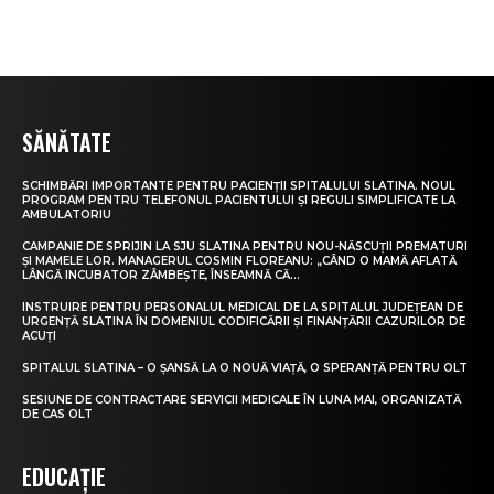
SĂNĂTATE
SCHIMBĂRI IMPORTANTE PENTRU PACIENȚII SPITALULUI SLATINA. NOUL
PROGRAM PENTRU TELEFONUL PACIENTULUI ȘI REGULI SIMPLIFICATE LA
AMBULATORIU
CAMPANIE DE SPRIJIN LA SJU SLATINA PENTRU NOU-NĂSCUȚII PREMATURI
ȘI MAMELE LOR. MANAGERUL COSMIN FLOREANU: „CÂND O MAMĂ AFLATĂ
LÂNGĂ INCUBATOR ZÂMBEȘTE, ÎNSEAMNĂ CĂ...
INSTRUIRE PENTRU PERSONALUL MEDICAL DE LA SPITALUL JUDEȚEAN DE
URGENȚĂ SLATINA ÎN DOMENIUL CODIFICĂRII ȘI FINANȚĂRII CAZURILOR DE
ACUȚI
SPITALUL SLATINA – O ȘANSĂ LA O NOUĂ VIAȚĂ, O SPERANȚĂ PENTRU OLT
SESIUNE DE CONTRACTARE SERVICII MEDICALE ÎN LUNA MAI, ORGANIZATĂ
DE CAS OLT
EDUCAȚIE