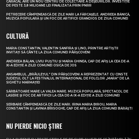
CARACAL ARE UN NOU CENTRU DE COLECTARE A DEȘEURILOR. INVESTIȚIE
DE PESTE 3,8 MILIOANE LEI FINALIZATĂ PRIN PNRR
PETRECERE CÂMPENEASCĂ DE ZILE MARI LA FĂRCAȘELE. ANDREEA BĂNICĂ,
MUZICĂ POPULARĂ ȘI UN FOC DE ARTIFICII GRANDIOS DE ZIUA COMUNEI
CULTURĂ
MARIA CONSTANTIN, VALENTIN SANFIRA ȘI LINO, PRINTRE ARTIȘTII
INVITAȚI SĂ CÂNTE LA ZIUA COMUNEI PÂRȘCOVENI
ANDREEA BĂLAN, LIVIU PUȘTIU ȘI MARIA GHINEA, CAP DE AFIȘ LA CEA DE-A
XI-A EDIȚIE A ZILEI COMUNEI OSICA DE JOS
ANSAMBLUL „BRÂULEȚUL” DIN PÂRȘCOVENI A REPREZENTAT CU CINSTE
JUDEȚUL OLT LA FESTIVALUL INTERNAȚIONAL DE FOLCLOR „MARA” DE LA
SIGHETU MARMAȚIEI
SĂRBĂTOARE MARE LA VALEA MARE. MUZICĂ POPULARĂ, SPECTACOL DE
LASERE ȘI FOC DE ARTIFICII LA CEA DE-A IX-A EDIȚIE A ZILEI COMUNEI
SERBARE CÂMPENEASCĂ DE ZILE MARI. IRINA MARIA BIROU, MARIA
CONSTANTIN ȘI LAVINIA BÎRSOGHE, CAP DE AFIȘ LA ZIUA COMUNEI BĂRĂȘTI
NU PIERDE NICIO ȘTIRE