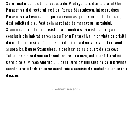
Spre final n-au lipsit nici pupaturile. Protagonisti: demisionarul Florin
Paraschiva si directorul medical Romeo Stanculescu. intrebat daca
Paraschiva si Iovanescu ar putea reveni asupra cererilor de demisie,
desi solicitarile au fost deja aprobate de managerul spitalului,
Stanculescu a indemnat asistenta – medici si ziaristi, sa traga o
concluzie din imbratisarea sa cu Florin Paraschiva. in privinta celorlalti
doi medici care si-ar fi depus ieri dimineata demisiile si ar fi revenit
asupra lor, Romeo Stanculescu a declarat ca nu a auzit de asa ceva.
Totusi, prin biroul sau au trecut ieri cei in cauza, cat si seful sectiei
Cardiologie, Mircea Andritoiu. Liderul sindicatului sustine ca in privinta
acestei sectii trebuie sa se constituie o comisie de ancheta si sa se ia o
decizie.
- Advertisement -