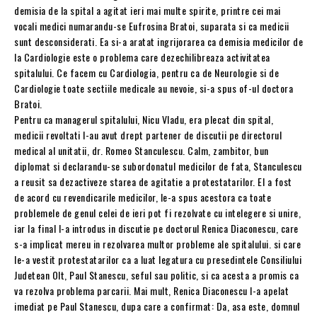
demisia de la spital a agitat ieri mai multe spirite, printre cei mai
vocali medici numarandu-se Eufrosina Bratoi, suparata si ca medicii
sunt desconsiderati. Ea si-a aratat ingrijorarea ca demisia medicilor de
la Cardiologie este o problema care dezechilibreaza activitatea
spitalului. Ce facem cu Cardiologia, pentru ca de Neurologie si de
Cardiologie toate sectiile medicale au nevoie, si-a spus of-ul doctora
Bratoi.
Pentru ca managerul spitalului, Nicu Vladu, era plecat din spital,
medicii revoltati l-au avut drept partener de discutii pe directorul
medical al unitatii, dr. Romeo Stanculescu. Calm, zambitor, bun
diplomat si declarandu-se subordonatul medicilor de fata, Stanculescu
a reusit sa dezactiveze starea de agitatie a protestatarilor. El a fost
de acord cu revendicarile medicilor, le-a spus acestora ca toate
problemele de genul celei de ieri pot fi rezolvate cu intelegere si unire,
iar la final l-a introdus in discutie pe doctorul Renica Diaconescu, care
s-a implicat mereu in rezolvarea multor probleme ale spitalului. si care
le-a vestit protestatarilor ca a luat legatura cu presedintele Consiliului
Judetean Olt, Paul Stanescu, seful sau politic, si ca acesta a promis ca
va rezolva problema parcarii. Mai mult, Renica Diaconescu l-a apelat
imediat pe Paul Stanescu, dupa care a confirmat: Da, asa este, domnul