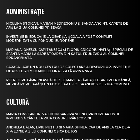
ADMINISTRAȚIE
NICULINA STOICAN, MARIAN MEDREGONIU ȘI SANDA ARGINT, CAPETE DE
AFIȘ LA ZIUA COMUNEI PRISEACA
INVESTIȚIE ÎN EDUCAȚIE LA OBÂRȘIA. ȘCOALA A FOST COMPLET
MODERNIZATĂ CU FONDURI EUROPENE
MARIANA IONESCU CĂPITĂNESCU ȘI FLORIN GRIGORE, INVITAȚI SPECIALI DE
SFÂNTA MARIA LA SĂRBĂTOAREA DIN SATUL FRUNZARU AL COMUNEI
SPRÂNCENATA
CARACAL ARE UN NOU CENTRU DE COLECTARE A DEȘEURILOR. INVESTIȚIE
DE PESTE 3,8 MILIOANE LEI FINALIZATĂ PRIN PNRR
PETRECERE CÂMPENEASCĂ DE ZILE MARI LA FĂRCAȘELE. ANDREEA BĂNICĂ,
MUZICĂ POPULARĂ ȘI UN FOC DE ARTIFICII GRANDIOS DE ZIUA COMUNEI
CULTURĂ
MARIA CONSTANTIN, VALENTIN SANFIRA ȘI LINO, PRINTRE ARTIȘTII
INVITAȚI SĂ CÂNTE LA ZIUA COMUNEI PÂRȘCOVENI
ANDREEA BĂLAN, LIVIU PUȘTIU ȘI MARIA GHINEA, CAP DE AFIȘ LA CEA DE-A
XI-A EDIȚIE A ZILEI COMUNEI OSICA DE JOS