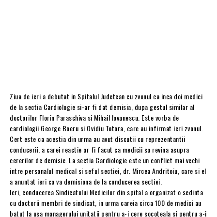
Ziua de ieri a debutat in Spitalul Judetean cu zvonul ca inca doi medici
de la sectia Cardiologie si-ar fi dat demisia, dupa gestul similar al
doctorilor Florin Paraschiva si Mihail Iovanescu. Este vorba de
cardiologii George Boeru si Ovidiu Totora, care au infirmat ieri zvonul.
Cert este ca acestia din urma au avut discutii cu reprezentantii
conducerii, a carei reactie ar fi facut ca medicii sa revina asupra
cererilor de demisie. La sectia Cardiologie este un conflict mai vechi
intre personalul medical si seful sectiei, dr. Mircea Andritoiu, care si el
a anuntat ieri ca va demisiona de la conducerea sectiei.
Ieri, conducerea Sindicatului Medicilor din spital a organizat o sedinta
cu doctorii membri de sindicat, in urma careia circa 100 de medici au
batut la usa managerului unitatii pentru a-i cere socoteala si pentru a-i