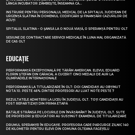
LÂNGĂ INCUBATOR ZÂMBEȘTE, ÎNSEAMNĂ CĂ...
INSTRUIRE PENTRU PERSONALUL MEDICAL DE LA SPITALUL JUDEȚEAN DE
URGENȚĂ SLATINA ÎN DOMENIUL CODIFICĂRII ȘI FINANȚĂRII CAZURILOR DE
ACUȚI
SPITALUL SLATINA – O ȘANSĂ LA O NOUĂ VIAȚĂ, O SPERANȚĂ PENTRU OLT
SESIUNE DE CONTRACTARE SERVICII MEDICALE ÎN LUNA MAI, ORGANIZATĂ
DE CAS OLT
EDUCAȚIE
PERFORMANȚĂ EXCEPȚIONALĂ PE TĂRÂM AMERICAN. ELEVUL EDUARD
FLORIN ȘTEFAN DIN CARACAL A CUCERIT CINCI MEDALII DE AUR LA
OLIMPIADELE INTERNAȚIONALE
PERFORMANȚĂ LA TITULARIZARE ÎN OLT: DOI CANDIDAȚI AU OBȚINUT
NOTA 10. PESTE 46% DINTRE PROFESORI AU LUAT NOTE PESTE 7
REZULTATELE ADMITERII LA LICEU ÎN JUDEȚUL OLT. TOȚI CANDIDAȚII AU
FOST REPARTIZAȚI DIN PRIMA ETAPĂ
BĂTĂLIE STRÂNSĂ PE LOCURILE DIN ÎNVĂȚĂMÂNT ÎN JUDEȚUL OLT. SUTE
DE PROFESORI ȘI EDUCATORI AU SUSȚINUT EXAMENUL DE TITULARIZARE
DRUMUL SPERANȚEI ÎN EDUCAȚIE. PROFESORA CARE PARCURGE ZILNIC 140
DE KILOMETRI PENTRU ELEVII DIN COMUNA OLTEANĂ FĂGEȚELU