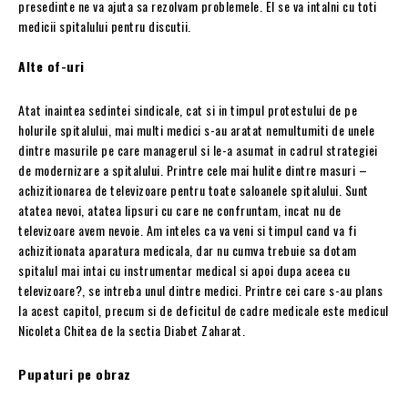
presedinte ne va ajuta sa rezolvam problemele. El se va intalni cu toti
medicii spitalului pentru discutii.
Alte of-uri
Atat inaintea sedintei sindicale, cat si in timpul protestului de pe
holurile spitalului, mai multi medici s-au aratat nemultumiti de unele
dintre masurile pe care managerul si le-a asumat in cadrul strategiei
de modernizare a spitalului. Printre cele mai hulite dintre masuri –
achizitionarea de televizoare pentru toate saloanele spitalului. Sunt
atatea nevoi, atatea lipsuri cu care ne confruntam, incat nu de
televizoare avem nevoie. Am inteles ca va veni si timpul cand va fi
achizitionata aparatura medicala, dar nu cumva trebuie sa dotam
spitalul mai intai cu instrumentar medical si apoi dupa aceea cu
televizoare?, se intreba unul dintre medici. Printre cei care s-au plans
la acest capitol, precum si de deficitul de cadre medicale este medicul
Nicoleta Chitea de la sectia Diabet Zaharat.
Pupaturi pe obraz