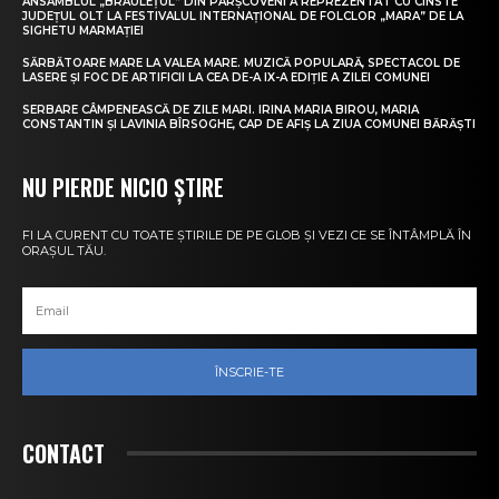
ANSAMBLUL „BRÂULEȚUL” DIN PÂRȘCOVENI A REPREZENTAT CU CINSTE
JUDEȚUL OLT LA FESTIVALUL INTERNAȚIONAL DE FOLCLOR „MARA” DE LA
SIGHETU MARMAȚIEI
SĂRBĂTOARE MARE LA VALEA MARE. MUZICĂ POPULARĂ, SPECTACOL DE
LASERE ȘI FOC DE ARTIFICII LA CEA DE-A IX-A EDIȚIE A ZILEI COMUNEI
SERBARE CÂMPENEASCĂ DE ZILE MARI. IRINA MARIA BIROU, MARIA
CONSTANTIN ȘI LAVINIA BÎRSOGHE, CAP DE AFIȘ LA ZIUA COMUNEI BĂRĂȘTI
NU PIERDE NICIO ȘTIRE
FI LA CURENT CU TOATE ȘTIRILE DE PE GLOB ȘI VEZI CE SE ÎNTÂMPLĂ ÎN
ORAȘUL TĂU.
ÎNSCRIE-TE
CONTACT