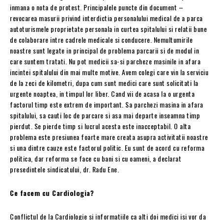
inmana o nota de protest. Principalele puncte din document –
revocarea masurii privind interdictia personalului medical de a parca
autoturismele proprietate personala in curtea spitalului si relatii bune
de colaborare intre cadrele medicale si conducere. Nemultumirile
noastre sunt legate in principal de problema parcarii si de modul in
care suntem tratati. Nu pot medicii sa-si parcheze masinile in afara
incintei spitalului din mai multe motive. Avem colegi care vin la serviciu
de la zeci de kilometri, dupa cum sunt medici care sunt solicitati la
urgente noaptea, in timpul lor liber. Cand vii de acasa la o urgenta
factorul timp este extrem de important. Sa parchezi masina in afara
spitalului, sa cauti loc de parcare si asa mai departe inseamna timp
pierdut. Se pierde timp si lucrul acesta este inacceptabil. O alta
problema este presiunea foarte mare creata asupra activitatii noastre
si una dintre cauze este factorul politic. Eu sunt de acord cu reforma
politica, dar reforma se face cu bani si cu oameni, a declarat
presedintele sindicatului, dr. Radu Ene.
Ce facem cu Cardiologia?
Conflictul de la Cardiologie si informatiile ca alti doi medici isi vor da