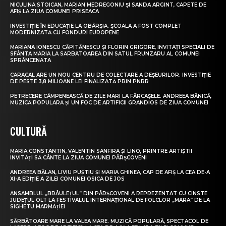
NICULINA STOICAN, MARIAN MEDREGONIU ȘI SANDA ARGINT, CAPETE DE
AFIȘ LA ZIUA COMUNEI PRISEACA
INVESTIȚIE ÎN EDUCAȚIE LA OBÂRȘIA. ȘCOALA A FOST COMPLET
MODERNIZATĂ CU FONDURI EUROPENE
MARIANA IONESCU CĂPITĂNESCU ȘI FLORIN GRIGORE, INVITAȚI SPECIALI DE
SFÂNTA MARIA LA SĂRBĂTOAREA DIN SATUL FRUNZARU AL COMUNEI
SPRÂNCENATA
CARACAL ARE UN NOU CENTRU DE COLECTARE A DEȘEURILOR. INVESTIȚIE
DE PESTE 3,8 MILIOANE LEI FINALIZATĂ PRIN PNRR
PETRECERE CÂMPENEASCĂ DE ZILE MARI LA FĂRCAȘELE. ANDREEA BĂNICĂ,
MUZICĂ POPULARĂ ȘI UN FOC DE ARTIFICII GRANDIOS DE ZIUA COMUNEI
CULTURĂ
MARIA CONSTANTIN, VALENTIN SANFIRA ȘI LINO, PRINTRE ARTIȘTII
INVITAȚI SĂ CÂNTE LA ZIUA COMUNEI PÂRȘCOVENI
ANDREEA BĂLAN, LIVIU PUȘTIU ȘI MARIA GHINEA, CAP DE AFIȘ LA CEA DE-A
XI-A EDIȚIE A ZILEI COMUNEI OSICA DE JOS
ANSAMBLUL „BRÂULEȚUL” DIN PÂRȘCOVENI A REPREZENTAT CU CINSTE
JUDEȚUL OLT LA FESTIVALUL INTERNAȚIONAL DE FOLCLOR „MARA” DE LA
SIGHETU MARMAȚIEI
SĂRBĂTOARE MARE LA VALEA MARE. MUZICĂ POPULARĂ, SPECTACOL DE