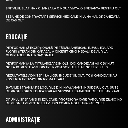
ACUȚI
SPITALUL SLATINA – O ȘANSĂ LA O NOUĂ VIAȚĂ, O SPERANȚĂ PENTRU OLT
SESIUNE DE CONTRACTARE SERVICII MEDICALE ÎN LUNA MAI, ORGANIZATĂ
DE CAS OLT
EDUCAȚIE
PERFORMANȚĂ EXCEPȚIONALĂ PE TĂRÂM AMERICAN. ELEVUL EDUARD
FLORIN ȘTEFAN DIN CARACAL A CUCERIT CINCI MEDALII DE AUR LA
OLIMPIADELE INTERNAȚIONALE
PERFORMANȚĂ LA TITULARIZARE ÎN OLT: DOI CANDIDAȚI AU OBȚINUT
NOTA 10. PESTE 46% DINTRE PROFESORI AU LUAT NOTE PESTE 7
REZULTATELE ADMITERII LA LICEU ÎN JUDEȚUL OLT. TOȚI CANDIDAȚII AU
FOST REPARTIZAȚI DIN PRIMA ETAPĂ
BĂTĂLIE STRÂNSĂ PE LOCURILE DIN ÎNVĂȚĂMÂNT ÎN JUDEȚUL OLT. SUTE
DE PROFESORI ȘI EDUCATORI AU SUSȚINUT EXAMENUL DE TITULARIZARE
DRUMUL SPERANȚEI ÎN EDUCAȚIE. PROFESORA CARE PARCURGE ZILNIC 140
DE KILOMETRI PENTRU ELEVII DIN COMUNA OLTEANĂ FĂGEȚELU
ADMINISTRAȚIE