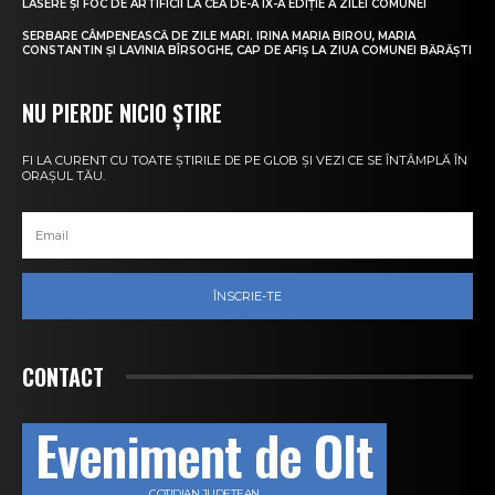
LASERE ȘI FOC DE ARTIFICII LA CEA DE-A IX-A EDIȚIE A ZILEI COMUNEI
SERBARE CÂMPENEASCĂ DE ZILE MARI. IRINA MARIA BIROU, MARIA
CONSTANTIN ȘI LAVINIA BÎRSOGHE, CAP DE AFIȘ LA ZIUA COMUNEI BĂRĂȘTI
NU PIERDE NICIO ȘTIRE
FI LA CURENT CU TOATE ȘTIRILE DE PE GLOB ȘI VEZI CE SE ÎNTÂMPLĂ ÎN
ORAȘUL TĂU.
ÎNSCRIE-TE
CONTACT
Eveniment de Olt
COTIDIAN JUDEȚEAN