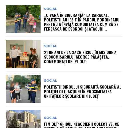
SOCIAL
„O VARĂ ÎN SIGURANȚĂ” LA CARACAL.
POLIȚIȘTII AU IEȘIT ÎN PARCUL POROINEANU
PENTRU A ÎNVĂȚA COMUNITATEA CUM SĂ SE
FEREASCĂ DE ESCROCI ȘI ATACURI...
SOCIAL
21 DE ANI DE LA SACRIFICIUL ÎN MISIUNE A
SUBCOMISARULUI GEORGE PĂLĂȘTEA,
COMEMORAȚI DE IPJ OLT
SOCIAL
POLIȚIȘTII BIROULUI SIGURANȚĂ ȘCOLARĂ AL
POLIȚIEI OLT, ACȚIUNI ÎN PROXIMITATEA
UNITĂȚILOR ȘCOLARE DIN JUDEȚ
SOCIAL
ITM OLT: GHIDUL NEGOCIERII COLECTIVE. CE