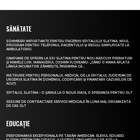
SĂNĂTATE
SCHIMBĂRI IMPORTANTE PENTRU PACIENȚII SPITALULUI SLATINA. NOUL
PROGRAM PENTRU TELEFONUL PACIENTULUI ȘI REGULI SIMPLIFICATE LA
AMBULATORIU
CAMPANIE DE SPRIJIN LA SJU SLATINA PENTRU NOU-NĂSCUȚII PREMATURI
ȘI MAMELE LOR. MANAGERUL COSMIN FLOREANU: „CÂND O MAMĂ AFLATĂ
LÂNGĂ INCUBATOR ZÂMBEȘTE, ÎNSEAMNĂ CĂ...
INSTRUIRE PENTRU PERSONALUL MEDICAL DE LA SPITALUL JUDEȚEAN DE
URGENȚĂ SLATINA ÎN DOMENIUL CODIFICĂRII ȘI FINANȚĂRII CAZURILOR DE
ACUȚI
SPITALUL SLATINA – O ȘANSĂ LA O NOUĂ VIAȚĂ, O SPERANȚĂ PENTRU OLT
SESIUNE DE CONTRACTARE SERVICII MEDICALE ÎN LUNA MAI, ORGANIZATĂ
DE CAS OLT
EDUCAȚIE
PERFORMANȚĂ EXCEPȚIONALĂ PE TĂRÂM AMERICAN. ELEVUL EDUARD
FLORIN ȘTEFAN DIN CARACAL A CUCERIT CINCI MEDALII DE AUR LA