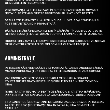
OLIMPIADELE INTERNAȚIONALE
PERFORMANȚĂ LA TITULARIZARE ÎN OLT: DOI CANDIDAȚI AU OBȚINUT
NOTA 10. PESTE 46% DINTRE PROFESORI AU LUAT NOTE PESTE 7
REZULTATELE ADMITERII LA LICEU ÎN JUDEȚUL OLT. TOȚI CANDIDAȚII AU
FOST REPARTIZAȚI DIN PRIMA ETAPĂ
BĂTĂLIE STRÂNSĂ PE LOCURILE DIN ÎNVĂȚĂMÂNT ÎN JUDEȚUL OLT. SUTE
DE PROFESORI ȘI EDUCATORI AU SUSȚINUT EXAMENUL DE TITULARIZARE
DRUMUL SPERANȚEI ÎN EDUCAȚIE. PROFESORA CARE PARCURGE ZILNIC 140
DE KILOMETRI PENTRU ELEVII DIN COMUNA OLTEANĂ FĂGEȚELU
ADMINISTRAȚIE
PETRECERE CÂMPENEASCĂ DE ZILE MARI LA FĂRCAȘELE. ANDREEA BĂNICĂ,
MUZICĂ POPULARĂ ȘI UN FOC DE ARTIFICII GRANDIOS DE ZIUA COMUNEI
PAS IMPORTANT PENTRU PROTEJAREA MEDIULUI LA CORABIA.
COLECTARE SEPARATĂ PENTRU DEȘEURILE TEXTILE ÎN TREI ZONE DIN
ORAȘ
ROBERTA CRINTEA, MARIA BEATRICE BĂNDOIU ȘI CRISTIAN BĂNĂȚEANU,
PRINTRE INVITAȚII SPECIALI DE LA „ZIUA LEGUMICULTORULUI PLEȘOIAN”
STOICĂNEȘTIUL ÎMBRACĂ HAINE DE SĂRBĂTOARE. MUZICĂ DE PETRECERE,
ARTIȘTI DE TOP ȘI DISTRACȚIE GARANTATĂ LA „ZIUA COMUNEI – FIII
SATULUI”