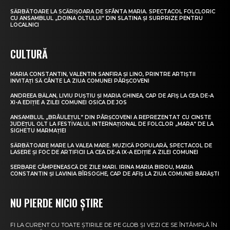
SĂRBĂTOARE LA SCĂRIȘOARA DE SFÂNTA MARIA. SPECTACOL FOLCLORIC
CU ANSAMBLUL „DOINA OLTULUI” DIN SLATINA ȘI SURPRIZE PENTRU
LOCALNICI
CULTURĂ
MARIA CONSTANTIN, VALENTIN SANFIRA ȘI LINO, PRINTRE ARTIȘTII
INVITAȚI SĂ CÂNTE LA ZIUA COMUNEI PÂRȘCOVENI
ANDREEA BĂLAN, LIVIU PUȘTIU ȘI MARIA GHINEA, CAP DE AFIȘ LA CEA DE-A
XI-A EDIȚIE A ZILEI COMUNEI OSICA DE JOS
ANSAMBLUL „BRÂULEȚUL” DIN PÂRȘCOVENI A REPREZENTAT CU CINSTE
JUDEȚUL OLT LA FESTIVALUL INTERNAȚIONAL DE FOLCLOR „MARA” DE LA
SIGHETU MARMAȚIEI
SĂRBĂTOARE MARE LA VALEA MARE. MUZICĂ POPULARĂ, SPECTACOL DE
LASERE ȘI FOC DE ARTIFICII LA CEA DE-A IX-A EDIȚIE A ZILEI COMUNEI
SERBARE CÂMPENEASCĂ DE ZILE MARI. IRINA MARIA BIROU, MARIA
CONSTANTIN ȘI LAVINIA BÎRSOGHE, CAP DE AFIȘ LA ZIUA COMUNEI BĂRĂȘTI
NU PIERDE NICIO ȘTIRE
FI LA CURENT CU TOATE ȘTIRILE DE PE GLOB ȘI VEZI CE SE ÎNTÂMPLĂ ÎN