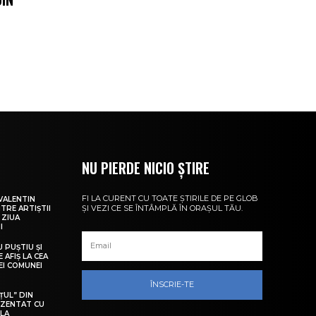
NU PIERDE NICIO ȘTIRE
FI LA CURENT CU TOATE ȘTIRILE DE PE GLOB
VALENTIN
ȘI VEZI CE SE ÎNTÂMPLĂ ÎN ORAȘUL TĂU.
NTRE ARTIȘTII
 ZIUA
I
U PUȘTIU ȘI
 AFIȘ LA CEA
LEI COMUNEI
ÎNSCRIE-TE
ȚUL” DIN
EZENTAT CU
 LA