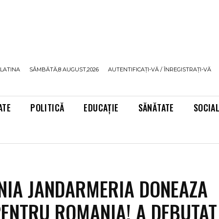
LATINA
SÂMBĂTĂ,8 AUGUST,2026
AUTENTIFICAȚI-VĂ / ÎNREGISTRAȚI-VĂ
ATE
POLITICĂ
EDUCAȚIE
SĂNĂTATE
SOCIA
IA JANDARMERIA DONEAZA
PENTRU ROMANIA! A DEBUTAT 