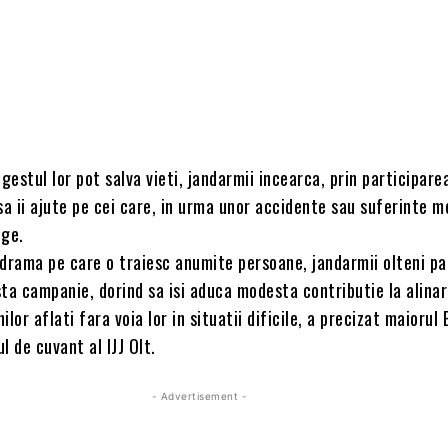
 gestul lor pot salva vieti, jandarmii incearca, prin participare
sa ii ajute pe cei care, in urma unor accidente sau suferinte m
nge.
drama pe care o traiesc anumite persoane, jandarmii olteni pa
ta campanie, dorind sa isi aduca modesta contributie la alina
ilor aflati fara voia lor in situatii dificile, a precizat maiorul
l de cuvant al IJJ Olt.
- Advertisement -