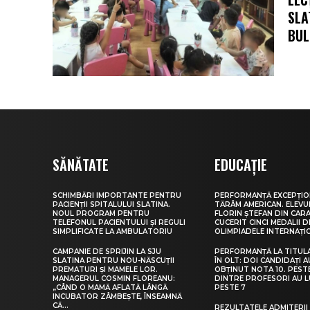
SLA
BULL
SĂNĂTATE
EDUCAȚIE
SCHIMBĂRI IMPORTANTE PENTRU
PERFORMANȚĂ EXCEPȚIO
PACIENȚII SPITALULUI SLATINA.
TĂRÂM AMERICAN. ELEV
NOUL PROGRAM PENTRU
FLORIN ȘTEFAN DIN CARA
TELEFONUL PACIENTULUI ȘI REGULI
CUCERIT CINCI MEDALII D
SIMPLIFICATE LA AMBULATORIU
OLIMPIADELE INTERNAȚI
CAMPANIE DE SPRIJIN LA SJU
PERFORMANȚĂ LA TITUL
SLATINA PENTRU NOU-NĂSCUȚII
ÎN OLT: DOI CANDIDAȚI A
PREMATURI ȘI MAMELE LOR.
OBȚINUT NOTA 10. PEST
MANAGERUL COSMIN FLOREANU:
DINTRE PROFESORI AU 
„CÂND O MAMĂ AFLATĂ LÂNGĂ
PESTE 7
INCUBATOR ZÂMBEȘTE, ÎNSEAMNĂ
CĂ...
REZULTATELE ADMITERII 