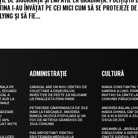
TINA I-AU ÎNVĂȚAT PE CEI MICI CUM SĂ SE PROTEJEZE DE
YING ȘI SĂ FIE...
ADMINISTRAȚIE
CULTURĂ
NALĂ PE
CARACAL ARE UN NOU CENTRU DE
MARIA CONSTANTIN, 
UL EDUARD
COLECTARE A DEȘEURILOR.
SANFIRA ȘI LINO, PRI
CAL A
INVESTIȚIE DE PESTE 3,8 MILIOANE
INVITAȚI SĂ CÂNTE LA
E AUR LA
LEI FINALIZATĂ PRIN PNRR
COMUNEI PÂRȘCOVEN
ONALE
PETRECERE CÂMPENEASCĂ DE ZILE
ANDREEA BĂLAN, LIVI
ARIZARE
MARI LA FĂRCAȘELE. ANDREEA
MARIA GHINEA, CAP DE
U
BĂNICĂ, MUZICĂ POPULARĂ ȘI UN
DE-A XI-A EDIȚIE A ZI
E 46%
FOC DE ARTIFICII GRANDIOS DE
OSICA DE JOS
LUAT NOTE
ZIUA COMUNEI
ANSAMBLUL „BRÂULE
PAS IMPORTANT PENTRU
PÂRȘCOVENI A REPR
LA LICEU
PROTEJAREA MEDIULUI LA
CINSTE JUDEȚUL OLT