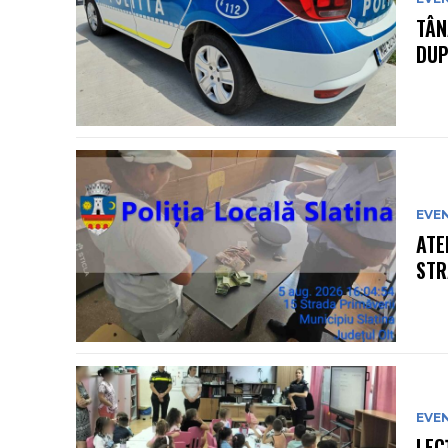
TÂN
DUP
EVE
ATE
STR
EVE
LEC