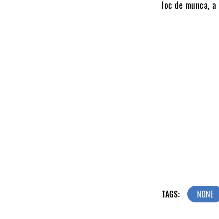
loc de munca, a 
TAGS:
NONE