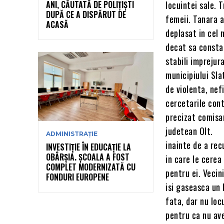
ANI, CĂUTATĂ DE POLIȚIȘTI
locuintei sale. 
DUPĂ CE A DISPĂRUT DE
femeii. Tanara a
ACASĂ
deplasat in cel
decat sa consta
stabili imprejur
municipiului Sla
de violenta, nef
cercetarile cont
precizat comisar
judetean Olt.
ADMINISTRAȚIE
inainte de a rec
INVESTIȚIE ÎN EDUCAȚIE LA
OBÂRȘIA. ȘCOALA A FOST
in care le cerea
COMPLET MODERNIZATĂ CU
pentru ei. Vecin
FONDURI EUROPENE
isi gaseasca un 
fata, dar nu loc
pentru ca nu ave