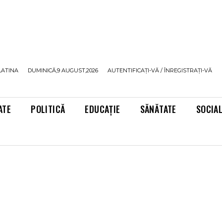
LATINA
DUMINICĂ,9 AUGUST,2026
AUTENTIFICAȚI-VĂ / ÎNREGISTRAȚI-VĂ
ATE
POLITICĂ
EDUCAȚIE
SĂNĂTATE
SOCIA