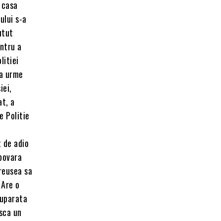
n casa
ului s-a
utut
ntru a
litiei
ta urme
iei,
at, a
e Politie
t de adio
 povara
 reusea sa
 Are o
suparata
asca un