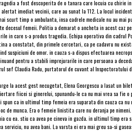
Tragedia a fost descoperita de o tanara care locuia cu chirie i
 alertat imediat vecinii, care au sunat la 112. La locul incident
 mai scurt timp o ambulanta, insa cadrele medicale nu au mai p
te decesul femeii. Politia a demarat o ancheta in acest caz pe
arile in care s-a produs tragedia. Echipa operativa din cadrul Po
tina a constatat, din primele cercetari, ca pe cadavru nu exis
iind suspiciuni de omor. in cauza s-a dispus efectuarea necrops
inuand pentru a stabili imprejurarile in care persoana a deced
ul sef Claudia Radu, purtatorul de cuvant al Inspectoratului d
urge la acest gest necugetat, Elena Georgescu a lasat un bile
 iertare fiicei si ginerelui, spunandu-le ca nu mai vrea sa fie o
ii spun ca in ultimul timp femeia era suparata din cauza ca nu
loc de munca. Era o femeie linistita care nu deranja pe nimeni.
uia cu ea. stiu ca avea pe cineva in gazda. in ultimul timp era 
a serviciu, nu avea bani. La varsta ei era mai greu sa-si gase