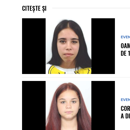
CITEȘTE ȘI
EVE
OAM
DE 
EVE
COR
A D