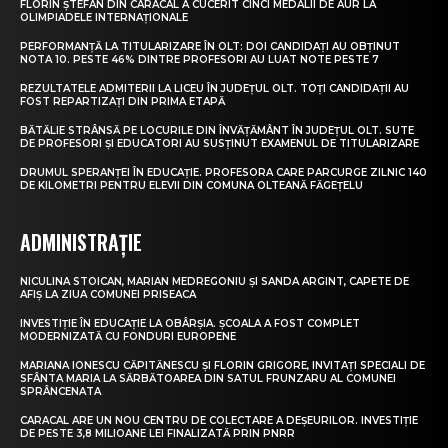
FLORIN ȘTEFAN DIN CARACAL A CUCERIT CINCI MEDALII DE AUR LA
OLIMPIADELE INTERNAȚIONALE
PERFORMANȚĂ LA TITULARIZARE ÎN OLT: DOI CANDIDAȚI AU OBȚINUT
NOTA 10. PESTE 46% DINTRE PROFESORI AU LUAT NOTE PESTE 7
REZULTATELE ADMITERII LA LICEU ÎN JUDEȚUL OLT. TOȚI CANDIDAȚII AU
FOST REPARTIZAȚI DIN PRIMA ETAPĂ
BĂTĂLIE STRÂNSĂ PE LOCURILE DIN ÎNVĂȚĂMÂNT ÎN JUDEȚUL OLT. SUTE
DE PROFESORI ȘI EDUCATORI AU SUSȚINUT EXAMENUL DE TITULARIZARE
DRUMUL SPERANȚEI ÎN EDUCAȚIE. PROFESORA CARE PARCURGE ZILNIC 140
DE KILOMETRI PENTRU ELEVII DIN COMUNA OLTEANĂ FĂGEȚELU
ADMINISTRAȚIE
NICULINA STOICAN, MARIAN MEDREGONIU ȘI SANDA ARGINT, CAPETE DE
AFIȘ LA ZIUA COMUNEI PRISEACA
INVESTIȚIE ÎN EDUCAȚIE LA OBÂRȘIA. ȘCOALA A FOST COMPLET
MODERNIZATĂ CU FONDURI EUROPENE
MARIANA IONESCU CĂPITĂNESCU ȘI FLORIN GRIGORE, INVITAȚI SPECIALI DE
SFÂNTA MARIA LA SĂRBĂTOAREA DIN SATUL FRUNZARU AL COMUNEI
SPRÂNCENATA
CARACAL ARE UN NOU CENTRU DE COLECTARE A DEȘEURILOR. INVESTIȚIE
DE PESTE 3,8 MILIOANE LEI FINALIZATĂ PRIN PNRR