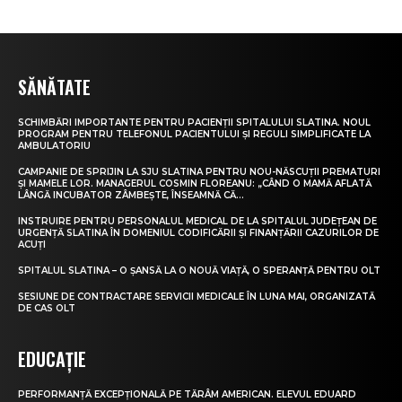
SĂNĂTATE
SCHIMBĂRI IMPORTANTE PENTRU PACIENȚII SPITALULUI SLATINA. NOUL
PROGRAM PENTRU TELEFONUL PACIENTULUI ȘI REGULI SIMPLIFICATE LA
AMBULATORIU
CAMPANIE DE SPRIJIN LA SJU SLATINA PENTRU NOU-NĂSCUȚII PREMATURI
ȘI MAMELE LOR. MANAGERUL COSMIN FLOREANU: „CÂND O MAMĂ AFLATĂ
LÂNGĂ INCUBATOR ZÂMBEȘTE, ÎNSEAMNĂ CĂ...
INSTRUIRE PENTRU PERSONALUL MEDICAL DE LA SPITALUL JUDEȚEAN DE
URGENȚĂ SLATINA ÎN DOMENIUL CODIFICĂRII ȘI FINANȚĂRII CAZURILOR DE
ACUȚI
SPITALUL SLATINA – O ȘANSĂ LA O NOUĂ VIAȚĂ, O SPERANȚĂ PENTRU OLT
SESIUNE DE CONTRACTARE SERVICII MEDICALE ÎN LUNA MAI, ORGANIZATĂ
DE CAS OLT
EDUCAȚIE
PERFORMANȚĂ EXCEPȚIONALĂ PE TĂRÂM AMERICAN. ELEVUL EDUARD