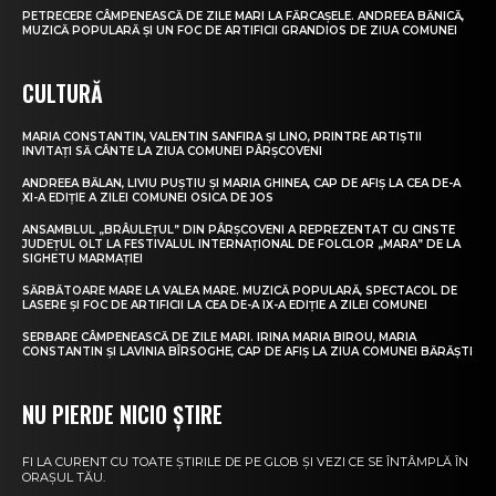
PETRECERE CÂMPENEASCĂ DE ZILE MARI LA FĂRCAȘELE. ANDREEA BĂNICĂ,
MUZICĂ POPULARĂ ȘI UN FOC DE ARTIFICII GRANDIOS DE ZIUA COMUNEI
CULTURĂ
MARIA CONSTANTIN, VALENTIN SANFIRA ȘI LINO, PRINTRE ARTIȘTII
INVITAȚI SĂ CÂNTE LA ZIUA COMUNEI PÂRȘCOVENI
ANDREEA BĂLAN, LIVIU PUȘTIU ȘI MARIA GHINEA, CAP DE AFIȘ LA CEA DE-A
XI-A EDIȚIE A ZILEI COMUNEI OSICA DE JOS
ANSAMBLUL „BRÂULEȚUL” DIN PÂRȘCOVENI A REPREZENTAT CU CINSTE
JUDEȚUL OLT LA FESTIVALUL INTERNAȚIONAL DE FOLCLOR „MARA” DE LA
SIGHETU MARMAȚIEI
SĂRBĂTOARE MARE LA VALEA MARE. MUZICĂ POPULARĂ, SPECTACOL DE
LASERE ȘI FOC DE ARTIFICII LA CEA DE-A IX-A EDIȚIE A ZILEI COMUNEI
SERBARE CÂMPENEASCĂ DE ZILE MARI. IRINA MARIA BIROU, MARIA
CONSTANTIN ȘI LAVINIA BÎRSOGHE, CAP DE AFIȘ LA ZIUA COMUNEI BĂRĂȘTI
NU PIERDE NICIO ȘTIRE
FI LA CURENT CU TOATE ȘTIRILE DE PE GLOB ȘI VEZI CE SE ÎNTÂMPLĂ ÎN
ORAȘUL TĂU.