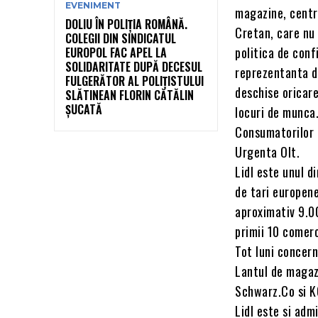
EVENIMENT
magazine, centre
DOLIU ÎN POLIȚIA ROMÂNĂ.
Cretan, care nu 
COLEGII DIN SINDICATUL
politica de conf
EUROPOL FAC APEL LA
SOLIDARITATE DUPĂ DECESUL
reprezentanta de
FULGERĂTOR AL POLIȚISTULUI
deschise oricare
SLĂTINEAN FLORIN CĂTĂLIN
ȘUCATĂ
locuri de munca.
Consumatorilor 
Urgenta Olt.
Lidl este unul d
de tari europene
aproximativ 9.0
primii 10 comerc
Tot luni concern
Lantul de magazi
Schwarz.Co si K
Lidl este si adm