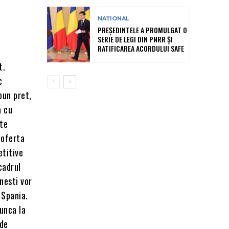
NAȚIONAL
PREȘEDINTELE A PROMULGAT O
SERIE DE LEGI DIN PNRR ȘI
RATIFICAREA ACORDULUI SAFE
t.
c
bun pret,
a cu
ate
 oferta
etitive
cadrul
anesti vor
 Spania.
munca la
 de