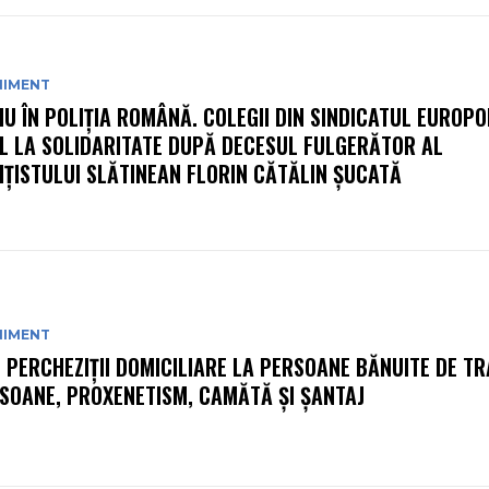
NIMENT
IU ÎN POLIȚIA ROMÂNĂ. COLEGII DIN SINDICATUL EUROPO
L LA SOLIDARITATE DUPĂ DECESUL FULGERĂTOR AL
IȚISTULUI SLĂTINEAN FLORIN CĂTĂLIN ȘUCATĂ
NIMENT
: PERCHEZIŢII DOMICILIARE LA PERSOANE BĂNUITE DE TR
SOANE, PROXENETISM, CAMĂTĂ ŞI ŞANTAJ