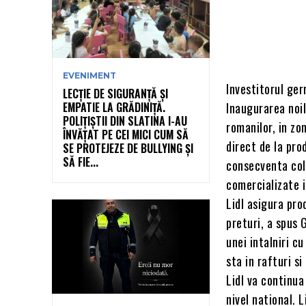
EVENIMENT
Investitorul ger
LECȚIE DE SIGURANȚĂ ȘI
EMPATIE LA GRĂDINIȚĂ.
Inaugurarea noil
POLIȚIȘTII DIN SLATINA I-AU
romanilor, in zo
ÎNVĂȚAT PE CEI MICI CUM SĂ
direct de la pro
SE PROTEJEZE DE BULLYING ȘI
SĂ FIE...
consecventa cola
comercializate i
Lidl asigura pro
preturi, a spus 
unei intalniri cu
sta in rafturi s
Lidl va continua
nivel national. 