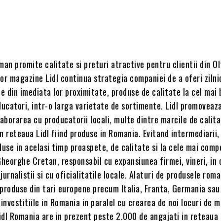
man promite calitate si preturi atractive pentru clientii din Ol
or magazine Lidl continua strategia companiei de a oferi zilni
ne din imediata lor proximitate, produse de calitate la cel mai 
ducatori, intr-o larga varietate de sortimente. Lidl promoveaz
borarea cu producatorii locali, multe dintre marcile de calit
n reteaua Lidl fiind produse in Romania. Evitand intermediarii,
duse in acelasi timp proaspete, de calitate si la cele mai comp
Gheorghe Cretan, responsabil cu expansiunea firmei, vineri, in 
 jurnalistii si cu oficialitatile locale. Alaturi de produsele rom
i produse din tari europene precum Italia, Franta, Germania sau
 investitiile in Romania in paralel cu crearea de noi locuri de 
Lidl Romania are in prezent peste 2.000 de angajati in reteaua