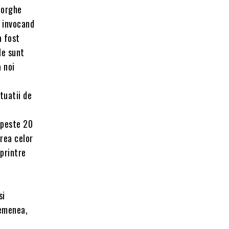
eorghe
, invocand
a fost
le sunt
a noi
tuatii de
n peste 20
rea celor
printre
si
semenea,