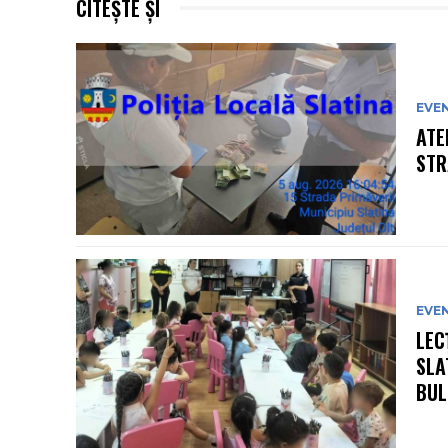
CITEȘTE ȘI
EVE
ATE
STR
EVE
LEC
SLA
BULL