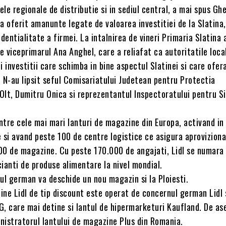
le regionale de distributie si in sediul central, a mai spus Gh
a oferit amanunte legate de valoarea investitiei de la Slatina
identialitate a firmei. La intalnirea de vineri Primaria Slatina 
 viceprimarul Ana Anghel, care a reliafat ca autoritatile loca
i investitii care schimba in bine aspectul Slatinei si care ofer
 N-au lipsit seful Comisariatului Judetean pentru Protectia
Olt, Dumitru Onica si reprezentantul Inspectoratului pentru Si
intre cele mai mari lanturi de magazine din Europa, activand i
 si avand peste 100 de centre logistice ce asigura aproviziona
00 de magazine. Cu peste 170.000 de angajati, Lidl se numara 
ianti de produse alimentare la nivel mondial.
ul german va deschide un nou magazin si la Ploiesti.
ne Lidl de tip discount este operat de concernul german Lidl 
G, care mai detine si lantul de hipermarketuri Kaufland. De a
inistratorul lantului de magazine Plus din Romania.