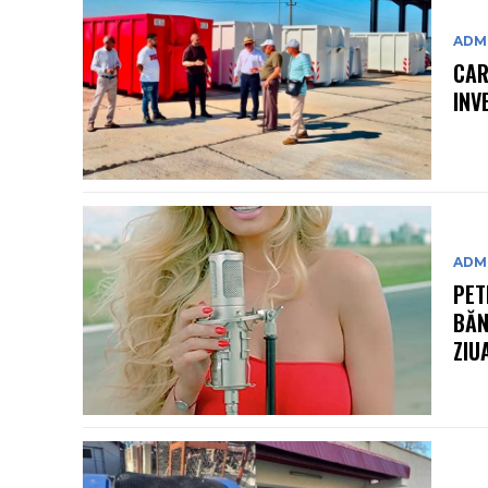
ADMI
CAR
INV
ADMI
PET
BĂN
ZIU