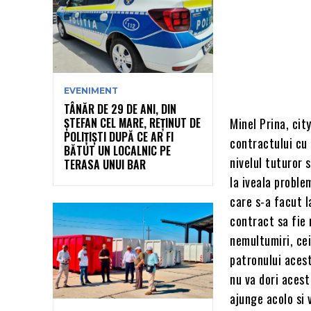
EVENIMENT
TÂNĂR DE 29 DE ANI, DIN
ȘTEFAN CEL MARE, REȚINUT DE
Minel Prina, cit
POLIȚIȘTI DUPĂ CE AR FI
contractului cu 
BĂTUT UN LOCALNIC PE
nivelul tuturor 
TERASA UNUI BAR
la iveala proble
care s-a facut l
contract sa fie 
nemultumiri, cei
patronului acest
nu va dori acest
ajunge acolo si 