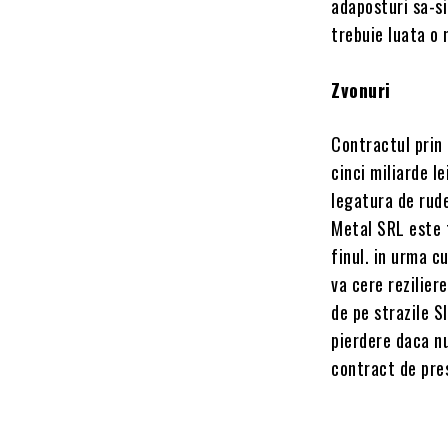
adaposturi sa-si
trebuie luata o 
Zvonuri
Contractul prin 
cinci miliarde l
legatura de rud
Metal SRL este f
finul. in urma c
va cere rezilier
de pe strazile S
pierdere daca nu
contract de pres