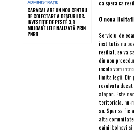
ca spera ca rezi
ADMINISTRAȚIE
CARACAL ARE UN NOU CENTRU
DE COLECTARE A DEȘEURILOR.
O noua licitat
INVESTIȚIE DE PESTE 3,8
MILIOANE LEI FINALIZATĂ PRIN
PNRR
Serviciul de eca
institutia nu po
reziliat, se va 
din nou procedur
incolo vom intro
limita legii. Di
rezolvata decat 
stapan. Este nec
teritoriala, nu-
an. Sper sa fie 
alta comunitate,
cainii bolnavi s