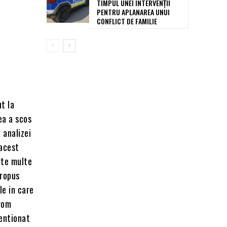
TIMPUL UNEI INTERVENȚII
PENTRU APLANAREA UNUI
CONFLICT DE FAMILIE
t la
ea a scos
 analizei
 acest
rte multe
propus
le in care
 vom
mentionat