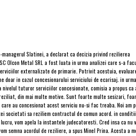
y-managerul Slatinei, a declarat ca decizia privind rezilierea
SC Olcon Metal SRL a fost luata in urma analizei care s-a facu
serviciilor externalizate de primarie. Potrivit acestuia, evaluar
me doar in cazul concesionarului serviciului de ecarisaj. in urma
a nivelul tuturor serviciilor concesionate, comisia a propus ca
reziliat, din mai multe motive. Sunt foarte multe sesizari, foa
 care au concesionat acest serviciu nu-si fac treaba. Noi am 
ei societati sa reziliem contractul de comun acord. in conditii
 lucru, vom apela la instantele judecatoresti. Cred insa ca nu
vom semna acordul de reziliere, a spus Minel Prina. Acesta a 