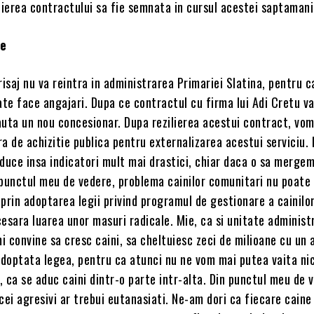
lierea contractului sa fie semnata in cursul acestei saptamani
ie
risaj nu va reintra in administrarea Primariei Slatina, pentru c
ate face angajari. Dupa ce contractul cu firma lui Adi Cretu va
cauta un nou concesionar. Dupa rezilierea acestui contract, vom
a de achizitie publica pentru externalizarea acestui serviciu.
duce insa indicatori mult mai drastici, chiar daca o sa merge
n punctul meu de vedere, problema cainilor comunitari nu poate 
prin adoptarea legii privind programul de gestionare a cainilo
esara luarea unor masuri radicale. Mie, ca si unitate administ
mi convine sa cresc caini, sa cheltuiesc zeci de milioane cu un 
adoptata legea, pentru ca atunci nu ne vom mai putea vaita nici
 ca se aduc caini dintr-o parte intr-alta. Din punctul meu de 
i cei agresivi ar trebui eutanasiati. Ne-am dori ca fiecare caine