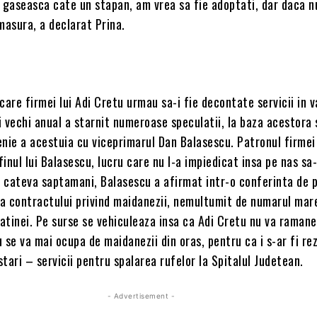
 gaseasca cate un stapan, am vrea sa fie adoptati, dar daca n
masura, a declarat Prina.
care firmei lui Adi Cretu urmau sa-i fie decontate servicii in 
ei vechi anual a starnit numeroase speculatii, la baza acestora
enie a acestuia cu viceprimarul Dan Balasescu. Patronul firmei
inul lui Balasescu, lucru care nu l-a impiedicat insa pe nas sa-
u cateva saptamani, Balasescu a afirmat intr-o conferinta de 
ea contractului privind maidanezii, nemultumit de numarul mare
latinei. Pe surse se vehiculeaza insa ca Adi Cretu nu va ramane
 se va mai ocupa de maidanezii din oras, pentru ca i s-ar fi re
tari – servicii pentru spalarea rufelor la Spitalul Judetean.
- Advertisement -