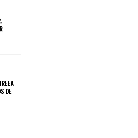
.
RR
DREEA
OS DE