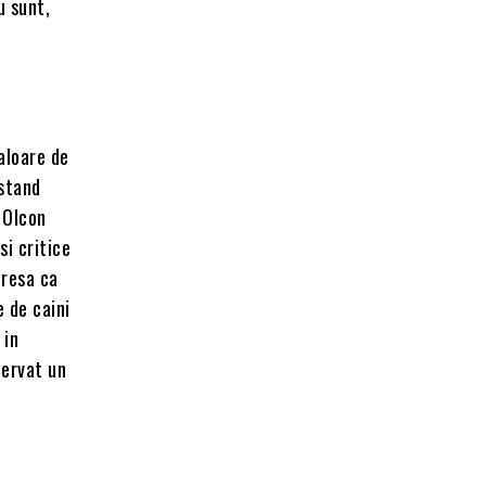
u sunt,
valoare de
 stand
 Olcon
si critice
presa ca
 de caini
 in
zervat un