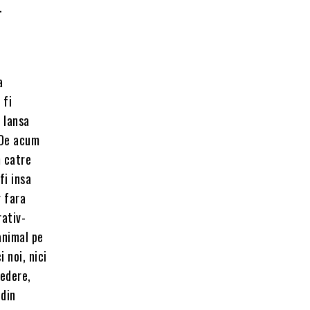
.
a
 fi
 lansa
 De acum
m catre
fi insa
r fara
rativ-
animal pe
 noi, nici
vedere,
 din