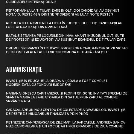
OLIMPIADELE INTERNAȚIONALE
PERFORMANȚĂ LA TITULARIZARE ÎN OLT: DOI CANDIDAȚI AU OBȚINUT
NOTA 10. PESTE 46% DINTRE PROFESORI AU LUAT NOTE PESTE 7
REZULTATELE ADMITERII LA LICEU ÎN JUDEȚUL OLT. TOȚI CANDIDAȚII AU
FOST REPARTIZAȚI DIN PRIMA ETAPĂ
BĂTĂLIE STRÂNSĂ PE LOCURILE DIN ÎNVĂȚĂMÂNT ÎN JUDEȚUL OLT. SUTE
DE PROFESORI ȘI EDUCATORI AU SUSȚINUT EXAMENUL DE TITULARIZARE
DRUMUL SPERANȚEI ÎN EDUCAȚIE. PROFESORA CARE PARCURGE ZILNIC 140
DE KILOMETRI PENTRU ELEVII DIN COMUNA OLTEANĂ FĂGEȚELU
ADMINISTRAȚIE
INVESTIȚIE ÎN EDUCAȚIE LA OBÂRȘIA. ȘCOALA A FOST COMPLET
MODERNIZATĂ CU FONDURI EUROPENE
MARIANA IONESCU CĂPITĂNESCU ȘI FLORIN GRIGORE, INVITAȚI SPECIALI DE
SFÂNTA MARIA LA SĂRBĂTOAREA DIN SATUL FRUNZARU AL COMUNEI
SPRÂNCENATA
CARACAL ARE UN NOU CENTRU DE COLECTARE A DEȘEURILOR. INVESTIȚIE
DE PESTE 3,8 MILIOANE LEI FINALIZATĂ PRIN PNRR
PETRECERE CÂMPENEASCĂ DE ZILE MARI LA FĂRCAȘELE. ANDREEA BĂNICĂ,
MUZICĂ POPULARĂ ȘI UN FOC DE ARTIFICII GRANDIOS DE ZIUA COMUNEI