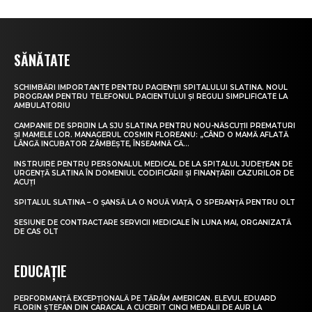
SĂNĂTATE
SCHIMBĂRI IMPORTANTE PENTRU PACIENȚII SPITALULUI SLATINA. NOUL
PROGRAM PENTRU TELEFONUL PACIENTULUI ȘI REGULI SIMPLIFICATE LA
AMBULATORIU
CAMPANIE DE SPRIJIN LA SJU SLATINA PENTRU NOU-NĂSCUȚII PREMATURI
ȘI MAMELE LOR. MANAGERUL COSMIN FLOREANU: „CÂND O MAMĂ AFLATĂ
LÂNGĂ INCUBATOR ZÂMBEȘTE, ÎNSEAMNĂ CĂ...
INSTRUIRE PENTRU PERSONALUL MEDICAL DE LA SPITALUL JUDEȚEAN DE
URGENȚĂ SLATINA ÎN DOMENIUL CODIFICĂRII ȘI FINANȚĂRII CAZURILOR DE
ACUȚI
SPITALUL SLATINA – O ȘANSĂ LA O NOUĂ VIAȚĂ, O SPERANȚĂ PENTRU OLT
SESIUNE DE CONTRACTARE SERVICII MEDICALE ÎN LUNA MAI, ORGANIZATĂ
DE CAS OLT
EDUCAȚIE
PERFORMANȚĂ EXCEPȚIONALĂ PE TĂRÂM AMERICAN. ELEVUL EDUARD
FLORIN ȘTEFAN DIN CARACAL A CUCERIT CINCI MEDALII DE AUR LA