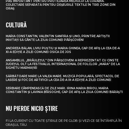
PAS IMPORTANT PENTRU PROTEJAREA MEDIULUI LA CORABIA.
COLECTARE SEPARATĂ PENTRU DEȘEURILE TEXTILE ÎN TREI ZONE DIN
ORAȘ
CULTURĂ
MARIA CONSTANTIN, VALENTIN SANFIRA ȘI LINO, PRINTRE ARTIȘTII
INVITAȚI SĂ CÂNTE LA ZIUA COMUNEI PÂRȘCOVENI
ANDREEA BĂLAN, LIVIU PUȘTIU ȘI MARIA GHINEA, CAP DE AFIȘ LA CEA DE-A
XI-A EDIȚIE A ZILEI COMUNEI OSICA DE JOS
ANSAMBLUL „BRÂULEȚUL” DIN PÂRȘCOVENI A REPREZENTAT CU CINSTE
JUDEȚUL OLT LA FESTIVALUL INTERNAȚIONAL DE FOLCLOR „MARA” DE LA
SIGHETU MARMAȚIEI
SĂRBĂTOARE MARE LA VALEA MARE. MUZICĂ POPULARĂ, SPECTACOL DE
LASERE ȘI FOC DE ARTIFICII LA CEA DE-A IX-A EDIȚIE A ZILEI COMUNEI
SERBARE CÂMPENEASCĂ DE ZILE MARI. IRINA MARIA BIROU, MARIA
CONSTANTIN ȘI LAVINIA BÎRSOGHE, CAP DE AFIȘ LA ZIUA COMUNEI BĂRĂȘTI
NU PIERDE NICIO ȘTIRE
FI LA CURENT CU TOATE ȘTIRILE DE PE GLOB ȘI VEZI CE SE ÎNTÂMPLĂ ÎN
ORAȘUL TĂU.