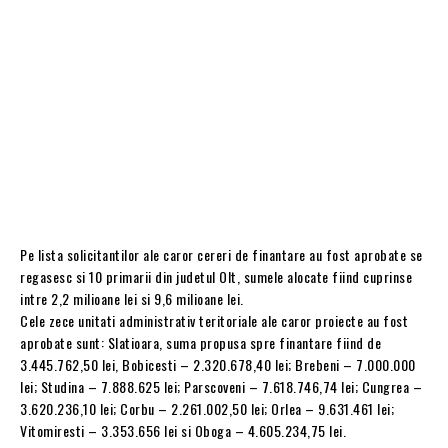
Pe lista solicitantilor ale caror cereri de finantare au fost aprobate se
regasesc si 10 primarii din judetul Olt, sumele alocate fiind cuprinse
intre 2,2 milioane lei si 9,6 milioane lei.
Cele zece unitati administrativ teritoriale ale caror proiecte au fost
aprobate sunt: Slatioara, suma propusa spre finantare fiind de
3.445.762,50 lei, Bobicesti – 2.320.678,40 lei; Brebeni – 7.000.000
lei; Studina – 7.888.625 lei; Parscoveni – 7.618.746,74 lei; Cungrea –
3.620.236,10 lei; Corbu – 2.261.002,50 lei; Orlea – 9.631.461 lei;
Vitomiresti – 3.353.656 lei si Oboga – 4.605.234,75 lei.