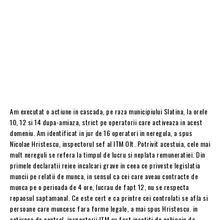
Am executat o actiune in cascada, pe raza municipiului Slatina, la orele
10, 12 si 14 dupa-amiaza, strict pe operatorii care activeaza in acest
domeniu. Am identificat in jur de 16 operatori in neregula, a spus
Nicolae Hristescu, inspectorul sef al ITM Olt. Potrivit acestuia, cele mai
mult nereguli se refera la timpul de lucru si neplata remuneratiei. Din
primele declaratii reiee incalcari grave in ceea ce priveste legislatia
muncii pe relatii de munca, in sensul ca cei care aveau contracte de
munca pe o perioada de 4 ore, lucrau de fapt 12, nu se respecta
repaosul saptamanal. Ce este cert e ca printre cei controlati se afla si
persoane care muncesc fara forme legale, a mai spus Hristescu. in
actiunea de control, inspectorii ITM au fost insotiti de echipaje de