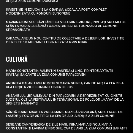
AFIȘ LA ZIUA COMUNEI PRISEACA
INVESTIȚIE ÎN EDUCAȚIE LA OBÂRȘIA. ȘCOALA A FOST COMPLET
MODERNIZATĂ CU FONDURI EUROPENE
MARIANA IONESCU CĂPITĂNESCU ȘI FLORIN GRIGORE, INVITAȚI SPECIALI DE
SFÂNTA MARIA LA SĂRBĂTOAREA DIN SATUL FRUNZARU AL COMUNEI
SPRÂNCENATA
CARACAL ARE UN NOU CENTRU DE COLECTARE A DEȘEURILOR. INVESTIȚIE
DE PESTE 3,8 MILIOANE LEI FINALIZATĂ PRIN PNRR
CULTURĂ
MARIA CONSTANTIN, VALENTIN SANFIRA ȘI LINO, PRINTRE ARTIȘTII
INVITAȚI SĂ CÂNTE LA ZIUA COMUNEI PÂRȘCOVENI
ANDREEA BĂLAN, LIVIU PUȘTIU ȘI MARIA GHINEA, CAP DE AFIȘ LA CEA DE-A
XI-A EDIȚIE A ZILEI COMUNEI OSICA DE JOS
ANSAMBLUL „BRÂULEȚUL” DIN PÂRȘCOVENI A REPREZENTAT CU CINSTE
JUDEȚUL OLT LA FESTIVALUL INTERNAȚIONAL DE FOLCLOR „MARA” DE LA
SIGHETU MARMAȚIEI
SĂRBĂTOARE MARE LA VALEA MARE. MUZICĂ POPULARĂ, SPECTACOL DE
LASERE ȘI FOC DE ARTIFICII LA CEA DE-A IX-A EDIȚIE A ZILEI COMUNEI
SERBARE CÂMPENEASCĂ DE ZILE MARI. IRINA MARIA BIROU, MARIA
CONSTANTIN ȘI LAVINIA BÎRSOGHE, CAP DE AFIȘ LA ZIUA COMUNEI BĂRĂȘTI