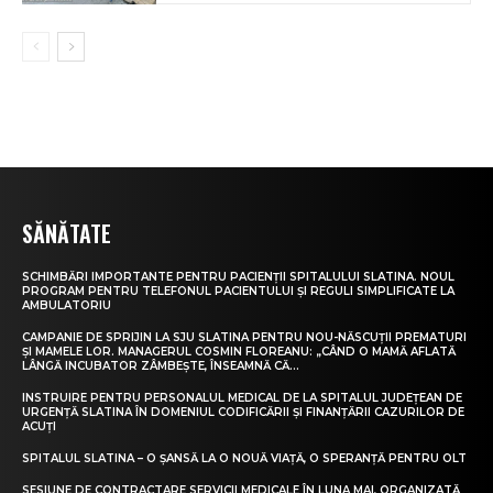
SĂNĂTATE
SCHIMBĂRI IMPORTANTE PENTRU PACIENȚII SPITALULUI SLATINA. NOUL
PROGRAM PENTRU TELEFONUL PACIENTULUI ȘI REGULI SIMPLIFICATE LA
AMBULATORIU
CAMPANIE DE SPRIJIN LA SJU SLATINA PENTRU NOU-NĂSCUȚII PREMATURI
ȘI MAMELE LOR. MANAGERUL COSMIN FLOREANU: „CÂND O MAMĂ AFLATĂ
LÂNGĂ INCUBATOR ZÂMBEȘTE, ÎNSEAMNĂ CĂ...
INSTRUIRE PENTRU PERSONALUL MEDICAL DE LA SPITALUL JUDEȚEAN DE
URGENȚĂ SLATINA ÎN DOMENIUL CODIFICĂRII ȘI FINANȚĂRII CAZURILOR DE
ACUȚI
SPITALUL SLATINA – O ȘANSĂ LA O NOUĂ VIAȚĂ, O SPERANȚĂ PENTRU OLT
SESIUNE DE CONTRACTARE SERVICII MEDICALE ÎN LUNA MAI, ORGANIZATĂ