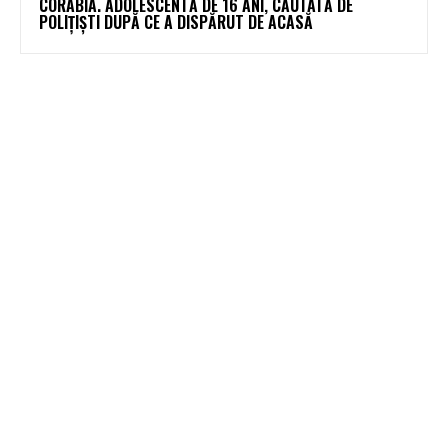
CORABIA. ADOLESCENTĂ DE 16 ANI, CĂUTATĂ DE
POLIȚIȘTI DUPĂ CE A DISPĂRUT DE ACASĂ